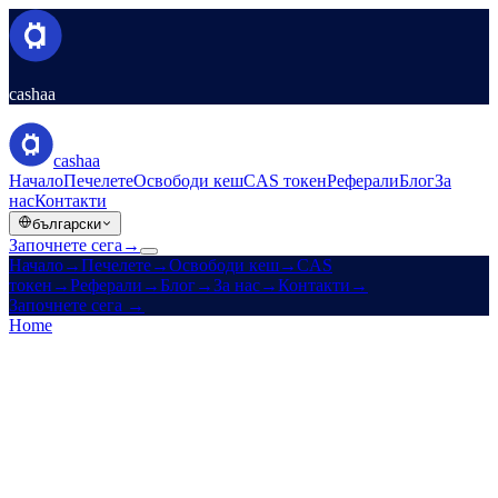
cashaa
cashaa
Начало
Печелете
Освободи кеш
CAS токен
Реферали
Блог
За
нас
Контакти
български
Започнете сега
→
Начало
→
Печелете
→
Освободи кеш
→
CAS
токен
→
Реферали
→
Блог
→
За нас
→
Контакти
→
Започнете сега
→
Home
/
Legal
/
AML / KYC Policy
On this page