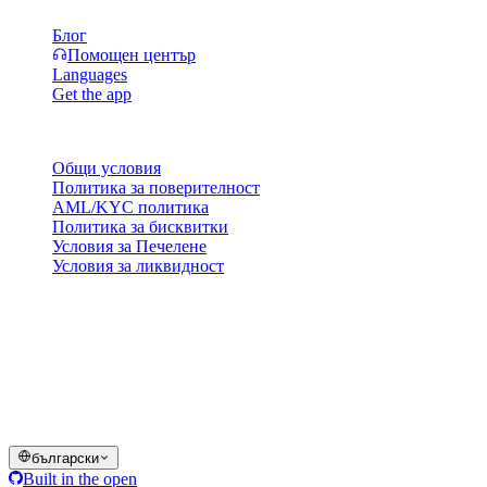
Блог
Помощен център
Languages
Get the app
Правни въпроси
Общи условия
Политика за поверителност
AML/KYC политика
Политика за бисквитки
Условия за Печелене
Условия за ликвидност
Всички или част от услугите на портфейла Cashaa, някои
техни функции или някои цифрови активи не са достъпни в
определени юрисдикции, включително където могат да се
прилагат ограничения или лимити, както е посочено на
платформата Cashaa и в съответните общи условия.
© 2016–2026 Cashaa · Всички права запазени
български
Built in the open
Системите работят
Лиц. Коста Рика