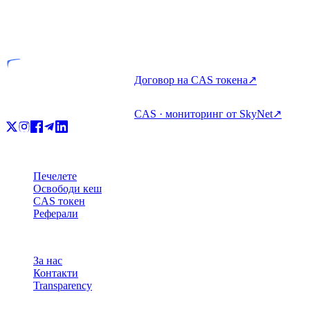
VASP
Лицензиран субект
Договор на CAS токена
↗
CAS · мониторинг от SkyNet
↗
Продукт
Печелете
Освободи кеш
CAS токен
Реферали
Компания
За нас
Контакти
Transparency
Ресурси