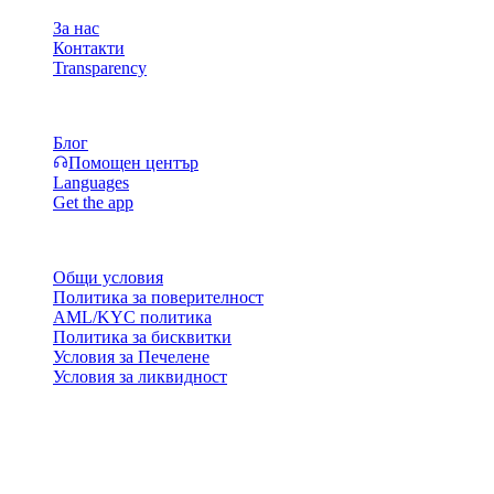
За нас
Контакти
Transparency
Ресурси
Блог
Помощен център
Languages
Get the app
Правни въпроси
Общи условия
Политика за поверителност
AML/KYC политика
Политика за бисквитки
Условия за Печелене
Условия за ликвидност
Всички или част от услугите на портфейла Cashaa, някои
техни функции или някои цифрови активи не са достъпни в
определени юрисдикции, включително където могат да се
прилагат ограничения или лимити, както е посочено на
платформата Cashaa и в съответните общи условия.