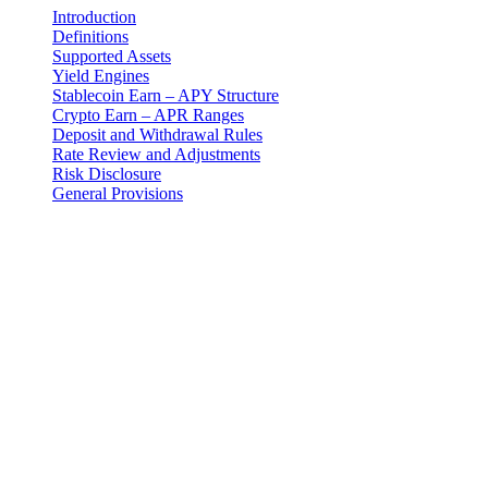
Introduction
Definitions
Supported Assets
Yield Engines
Stablecoin Earn – APY Structure
Crypto Earn – APR Ranges
Deposit and Withdrawal Rules
Rate Review and Adjustments
Risk Disclosure
General Provisions
Правно уведомление
Важно: Този правен документ е авторитетен само на
английски език. Преводите се предоставят за удобство. В
случай на несъответствие между английската версия и
превода, английската версия има предимство.
Introduction
These Earn Terms are an addendum to the master Terms and
Conditions and govern your use of the Earn Program provided by 3-
102-942115, SOCIEDAD DE RESPONSABILIDAD LIMITADA
(Corporate ID: 3-102-942115), a private limited liability company