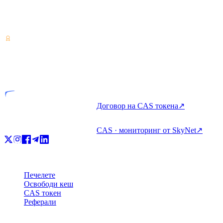
Доставчик на услуги с криптоактиви — лицензиран в Коста
Рика. Печелете, заемайте и харчете крипто с един акаунт.
VASP
Лицензиран субект
Договор на CAS токена
↗
CAS · мониторинг от SkyNet
↗
Продукт
Печелете
Освободи кеш
CAS токен
Реферали
Компания