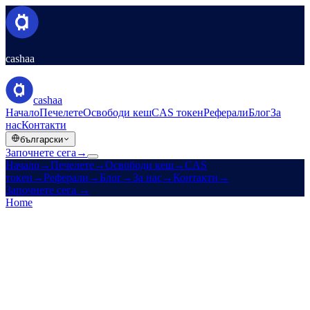
cashaa
cashaa
Начало
Печелете
Освободи кеш
CAS токен
Реферали
Блог
За
нас
Контакти
български
Започнете сега
→
Начало
→
Печелете
→
Освободи кеш
→
CAS
токен
→
Реферали
→
Блог
→
За нас
→
Контакти
→
Започнете сега
→
Home
/
Legal
/
Earn Terms
On this page