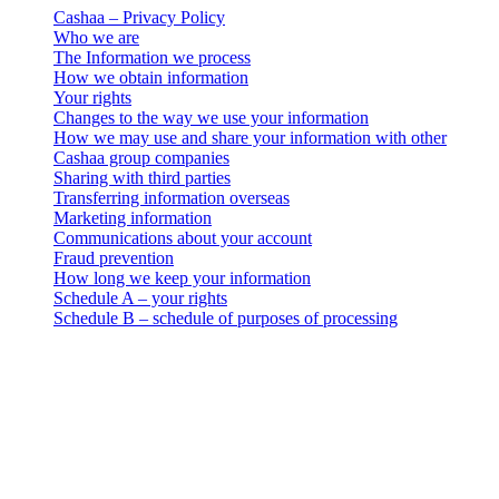
Cashaa – Privacy Policy
Who we are
The Information we process
How we obtain information
Your rights
Changes to the way we use your information
How we may use and share your information with other
Cashaa group companies
Sharing with third parties
Transferring information overseas
Marketing information
Communications about your account
Fraud prevention
How long we keep your information
Schedule A – your rights
Schedule B – schedule of purposes of processing
Правно уведомление
Важно: Този правен документ е авторитетен само на
английски език. Преводите се предоставят за удобство. В
случай на несъответствие между английската версия и
превода, английската версия има предимство.