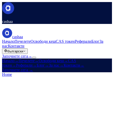
cashaa
cashaa
Начало
Печелете
Освободи кеш
CAS токен
Реферали
Блог
За
нас
Контакти
български
Започнете сега
→
Начало
→
Печелете
→
Освободи кеш
→
CAS
токен
→
Реферали
→
Блог
→
За нас
→
Контакти
→
Започнете сега
→
Home
/
Legal
/
Privacy Policy
On this page