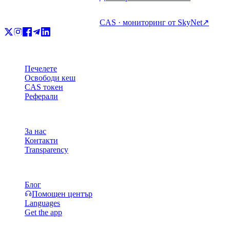
CAS · мониторинг от SkyNet
↗
Продукт
Печелете
Освободи кеш
CAS токен
Реферали
Компания
За нас
Контакти
Transparency
Ресурси
Блог
Помощен център
Languages
Get the app
Правни въпроси