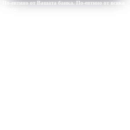
По-евтино от Вашата банка. По-евтино от всяка
борса.
25,000
·
12
м
·
Проверено July 2026
Cashaa · Най-евтината лихва
Победител
0.0
%
APR
·
Проверена таблица с лихви
Бихте платили
-
$
0
за срока
Nexo
CeFi
Aave
CeFi