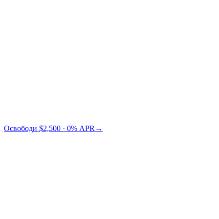
Credit Card
TradFi
Cashaa Ви спестява $73 спрямо Nexo.
Освободи $2,500 · 0% APR
→
§ Ценообразуване по LTV
Изберете Вашето LTV.
По-ниско LTV = по-нисък риск = по-нисък APR. Вие избирате
къде на кривата искате да сте.
← плъзнете, за да сравните LTV нива →