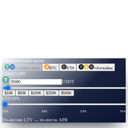
LTV скала
По-ниско LTV = по-нисък APR
20%
30%
50%
70%
Макс.
↓
Изчислете числата.
Преди да преместите монета.
Изберете актив, сума, срок. Лихвите са проверени на живо.
Превключете на Освободи кеш, за да видите колко можете да
заемете — без проверка на кредит, без продаване.
Обезпечителен актив
+
Стейбълкойн
BTC
ETH
+
Алткойни
Сума
25,000
USDT
$10K
$50K
$100K
$250K
$500K
LTV
10%
10%
30%
50%
70%
По-високо LTV → по-висок APR