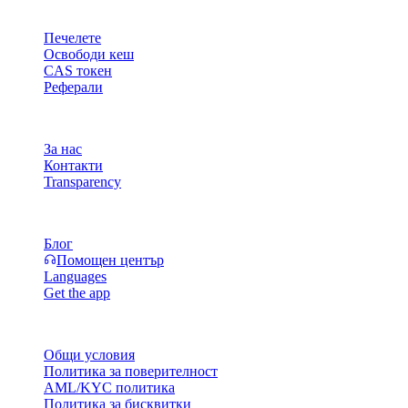
Продукт
Печелете
Освободи кеш
CAS токен
Реферали
Компания
За нас
Контакти
Transparency
Ресурси
Блог
Помощен център
Languages
Get the app
Правни въпроси
Общи условия
Политика за поверителност
AML/KYC политика
Политика за бисквитки