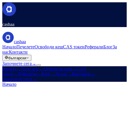
cashaa
cashaa
Начало
Печелете
Освободи кеш
CAS токен
Реферали
Блог
За
нас
Контакти
български
Започнете сега
→
Начало
→
Печелете
→
Освободи кеш
→
CAS
токен
→
Реферали
→
Блог
→
За нас
→
Контакти
→
Започнете сега
→
Начало
/
Продукти
/
Освободи кеш