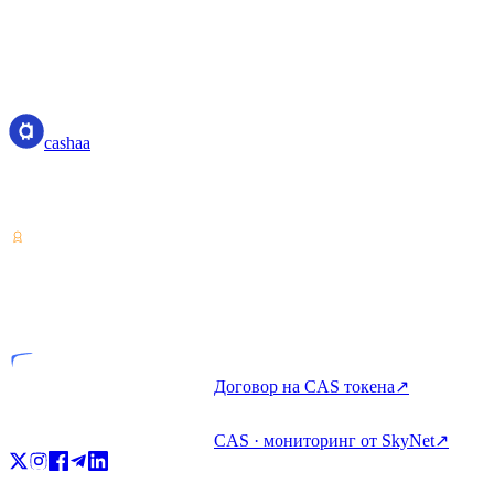
cashaa
cashaa
Доставчик на услуги с криптоактиви — лицензиран в Коста
Рика. Печелете, заемайте и харчете крипто с един акаунт.
VASP
Лицензиран субект
Договор на CAS токена
↗
CAS · мониторинг от SkyNet
↗