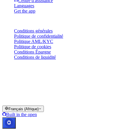
Centre d'assistance
Languages
Get the app
Mentions légales
Conditions générales
Politique de confidentialité
Politique AML/KYC
Politique de cookies
Conditions Épargne
Conditions de liquidité
Tout ou partie des services du portefeuille Cashaa, certaines de leurs
fonctionnalités ou certains actifs numériques peuvent ne pas être
disponibles dans certaines juridictions, notamment lorsque des
restrictions ou limitations s'appliquent, comme indiqué sur la
plateforme Cashaa et dans les conditions générales applicables.
© 2016–2026 Cashaa · Tous droits réservés
Français (Afrique)
Built in the open
Systèmes opérationnels
Lic. Costa Rica