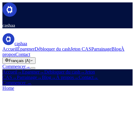
cashaa
cashaa
Accueil
Épargner
Débloquer du cash
Jeton CAS
Parrainage
Blog
À
propos
Contact
Français (A)
Commencer
→
Accueil
→
Épargner
→
Débloquer du cash
→
Jeton
CAS
→
Parrainage
→
Blog
→
À propos
→
Contact
→
Commencer
→
Home
/
Legal
/
Cookies Policy
On this page