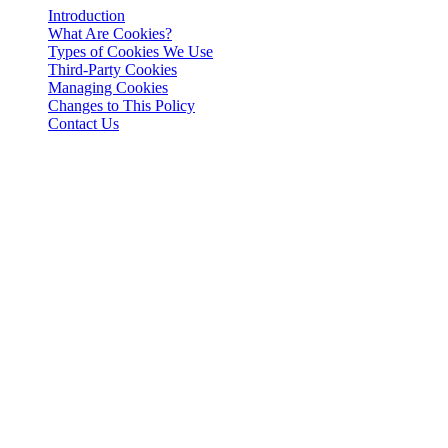
Introduction
What Are Cookies?
Types of Cookies We Use
Third-Party Cookies
Managing Cookies
Changes to This Policy
Contact Us
Avis juridique
Important : Ce document juridique fait foi uniquement dans sa
version en anglais. Les traductions sont fournies pour des raisons de
commodité. En cas de divergence entre la version anglaise et une
traduction, la version anglaise prévaudra.
Introduction
This Cookies Policy explains how 3-102-942115, SOCIEDAD DE
RESPONSABILIDAD LIMITADA (Corporate ID: 3-102-942115),
a private limited liability company incorporated under the laws of
Costa Rica (referred to herein as "Cashaa", "we", "us", or "our"),
utilizes cookies and similar tracking technologies to enhance your
experience on our website and applications.