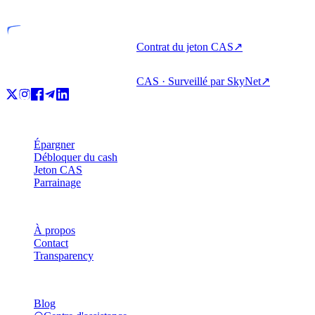
Entité agréée
Contrat du jeton CAS
↗
CAS · Surveillé par SkyNet
↗
Produit
Épargner
Débloquer du cash
Jeton CAS
Parrainage
Société
À propos
Contact
Transparency
Ressources
Blog