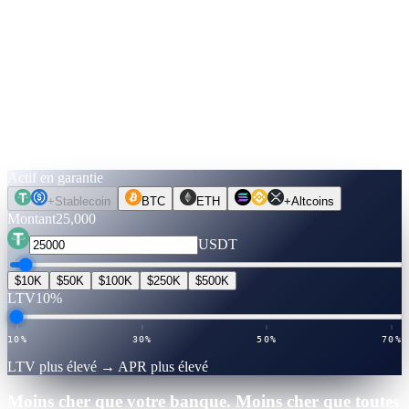
20%
30%
50%
70%
Max
↓
Faites le calcul.
Avant de bouger une pièce.
Choisissez un actif, un montant, une échéance. Les taux sont vérifiés
en direct. Passez en mode Débloquer du cash pour voir ce que vous
pouvez emprunter — sans vérification de crédit, sans rien vendre.
Actif en garantie
+
Stablecoin
BTC
ETH
+
Altcoins
Montant
25,000
USDT
$10K
$50K
$100K
$250K
$500K
LTV
10%
10%
30%
50%
70%
LTV plus élevé → APR plus élevé
Moins cher que votre banque. Moins cher que toutes