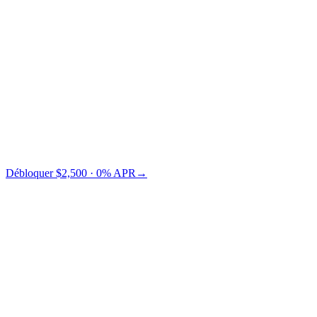
Credit Card
TradFi
Cashaa vous économise $73 par rapport à Nexo.
Débloquer $2,500 · 0% APR
→
§ Tarification LTV
Choisissez votre LTV.
LTV plus bas = risque plus faible = APR plus bas. C'est vous qui
choisissez où vous placer sur la courbe.
← glissez pour comparer les paliers LTV →