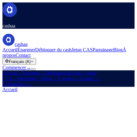
cashaa
cashaa
Accueil
Épargner
Débloquer du cash
Jeton CAS
Parrainage
Blog
À
propos
Contact
Français (A)
Commencer
→
Accueil
→
Épargner
→
Débloquer du cash
→
Jeton
CAS
→
Parrainage
→
Blog
→
À propos
→
Contact
→
Commencer
→
Accueil
/
Produits
/
Débloquer du cash