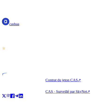
cashaa
cashaa
Prestataire de services sur actifs numériques — agréé au Costa Rica.
Épargnez, empruntez et dépensez vos cryptos depuis un seul
compte.
VASP
Entité agréée
Contrat du jeton CAS
↗
CAS · Surveillé par SkyNet
↗
Produit