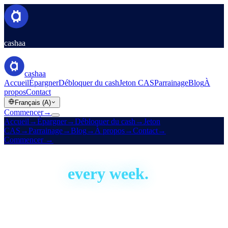
cashaa
cashaa
Accueil
Épargner
Débloquer du cash
Jeton CAS
Parrainage
Blog
À
propos
Contact
Français (A)
Commencer
→
Accueil
→
Épargner
→
Débloquer du cash
→
Jeton
CAS
→
Parrainage
→
Blog
→
À propos
→
Contact
→
Commencer
→
Built in the open
We ship,
every week.
Cashaa has been building since 2016. This is our development
activity, live — real proof the platform is actively shipped and
improved. Aggregate figures only; no code or personal data.