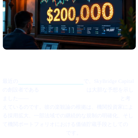
何が起きたのか？
最近の
Crypto.newsのインタビュー
で、SkyBridge Capital
の創設者である
Anthony Scaramucci
は大胆な予想を示し
ました——
Bitcoin (BTC) は $200,000に到達し得る
と考
えているのです。彼の楽観論の根拠は、機関投資家によ
る採用拡大、一部法域での継続的な規制の明確化、そし
て機関ポートフォリオにおける価値貯蔵手段としての
Bitcoinの成熟していく役割
です。