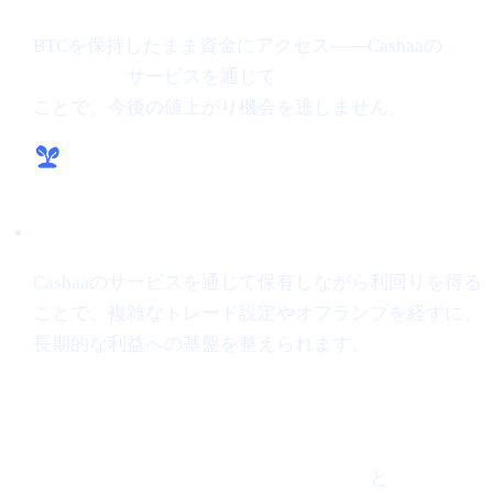
BTCを保持したまま資金にアクセス——Cashaaの
暗号
資産の貸借
サービスを通じて
暗号資産から借り入れる
ことで、今後の値上がり機会を逃しません。
手間のかからない成長
Cashaaのサービスを通じて保有しながら利回りを得る
ことで、複雑なトレード設定やオフランプを経ずに、
長期的な利益への基盤を整えられます。
最後に
Ethereumに対する慎重ながら前向きな見方
と
最先端のト