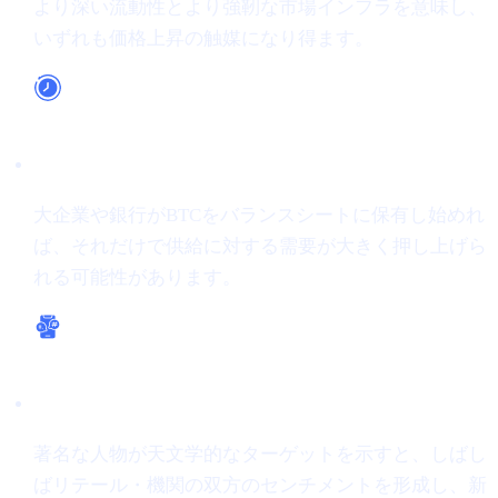
より深い流動性とより強靭な市場インフラを意味し、
いずれも価格上昇の触媒になり得ます。
長期的な採用
大企業や銀行がBTCをバランスシートに保有し始めれ
ば、それだけで供給に対する需要が大きく押し上げら
れる可能性があります。
強気のセンチメント
著名な人物が天文学的なターゲットを示すと、しばし
ばリテール・機関の双方のセンチメントを形成し、新