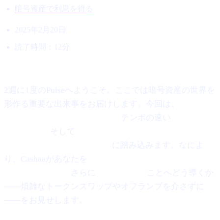
暗号資産で利息を得る
2025年2月20日
読了時間：12分
Cashaa Pulse #8 へようこそ！
2週に1度のPulseへようこそ。ここでは暗号資産の世界を
形作る重要な出来事をお届けします。今回は、
Ethereum
に見え始めた反発のシグナル、
テンポの速い
"スナイピ
ング"現象、
そして
Anthony ScaramucciによるBitcoin
$200K（20万ドル）強気予想
に踏み込みます。なによ
り、Cashaaがあなたを
暗号資産で利息を得る、暗号資産
から借り入れる、
さらに
Bitcoinを稼ぐ
ことへどう導くか
——煩雑なトークンスワップやオフランプを介さずに
——をお見せします。