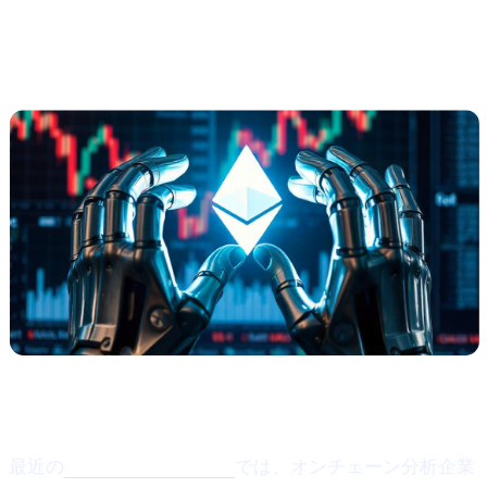
Ethereum、
緩やかな
反発の兆し
（Santiment より）
何が起きたのか？
最近の
Cointelegraphの記事
では、オンチェーン分析企業