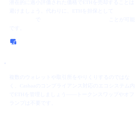
潜在的に過小評価された価格でETHを売却することは
避けましょう。代わりに、ETHを担保として
0%から
始まる金利
で
暗号資産保有から借り入れる
ことが可能
です。
オールインワン・プラットフォーム
複数のウォレットや取引所をやりくりするのではな
く、Cashaaのコンプライアンス対応のエコシステム内
でETHを管理しましょう——トークンスワップやオフ
ランプは不要です。
"スナイピング"
トークン、リスク許
容度の高いトレーダーの間で勢いを