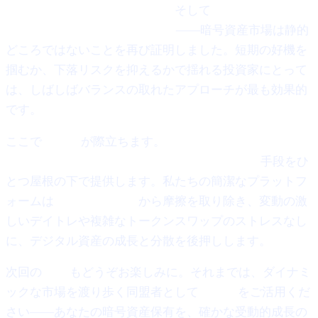
ークン・スナイピングの世界、
そして
Scaramucciの
Bitcoinに対する超強気の見通し
——暗号資産市場は静的
どころではないことを再び証明しました。短期の好機を
掴むか、下落リスクを抑えるかで揺れる投資家にとって
は、しばしばバランスの取れたアプローチが最も効果的
です。
ここで
Cashaa
が際立ちます。
暗号資産で利息を得る、
Bitcoinを稼ぐ、そして暗号資産から借り入れる
手段をひ
とつ屋根の下で提供します。私たちの簡潔なプラットフ
ォームは
暗号資産の貸借
から摩擦を取り除き、変動の激
しいデイトレや複雑なトークンスワップのストレスなし
に、デジタル資産の成長と分散を後押しします。
次回の
Pulse
もどうぞお楽しみに。それまでは、ダイナミ
ックな市場を渡り歩く同盟者として
Cashaa
をご活用くだ
さい——あなたの暗号資産保有を、確かな受動的成長の