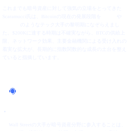
これまでも暗号資産に対して強気の立場をとってきた
Scaramucci氏は、Bitcoinの現在の発展段階を
Google
や
Amazon
のようなテック大手の黎明期になぞらえまし
た。$200Kに達する時期は不確実ながら、BTCの供給上
限、ネットワーク効果、主要金融機関による受け入れの
着実な拡大が、長期的に指数関数的な成長の土台を整え
ていると指摘しています。
なぜ重要か
機関投資家の支持
Wall Streetの大手が暗号資産分野に参入することは、