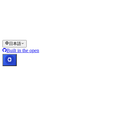
Cashaaウォレットサービスの全部もしくは一部、その特定機
能、または一部のデジタル資産は、Cashaaプラットフォーム
および関連する一般利用規約に明示されるとおり、制限また
は制約が適用される一部の法域ではご利用いただけません。
© 2016–2026 Cashaa · All rights reserved
日本語
Built in the open
システム正常稼働中
Lic. Costa Rica