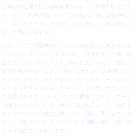
は早期の上場直後の価格急騰を狙い——分散型取引所で
トークンが利用可能になってから数分、時には数秒後に
——適切なタイミングで入り（時に抜け）、成功すれば
相当な利益を得ます。
ただし、この超競争的なニッチは気の弱い人向きではあ
りません。トークンが上場すると、低流動性・投機・場
合によってはプロジェクトの煽りに支えられて、激しい
価格変動が見られます。一部のスナイパーは特別なコン
トラクトやスクリプトを使い、ブロックチェーンのメン
プールをリアルタイムにスキャンしてトランザクション
を先回りします。しかしリスクも同等に大きく、コード
が悪意を含んでいたり、過剰に煽られていたり、他のト
レーダーにとって魅力が薄ければ、価格は同じ速さで急
落し、遅れて入った人（さらには早期購入者の一部）が
大きく沈むこともあります。