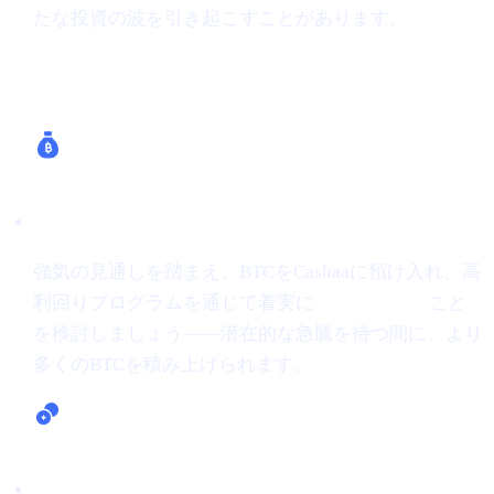
たな投資の波を引き起こすことがあります。
Cashaaがどう助けるか
Bitcoinを稼ぐ（最大24% APR）
強気の見通しを踏まえ、BTCをCashaaに預け入れ、高
利回りプログラムを通じて着実に
Bitcoinを稼ぐ
こと
を検討しましょう——潜在的な急騰を待つ間に、より
多くのBTCを積み上げられます。
暗号資産の貸借