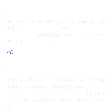
低リスクの代替案
短期の値ザヤに賭けるのではなく、Cashaaの預け入れ
商品で
暗号資産で利息を得る
——
ステーブルコインで
最大34% APR、
主要暗号資産（BTC, ETH, SOL, BNB,
TON）で
最大24% APR
。
必要なときに流動性を
依然として新しいトークンの探索を楽しみつつ、資金
を縛りたくない場合は、暗号資産を担保にして
0%ス
タート金利の即時ステーブルコインローン
を利用しま
しょう。主要保有を維持したまま新たな試みが可能で
す。