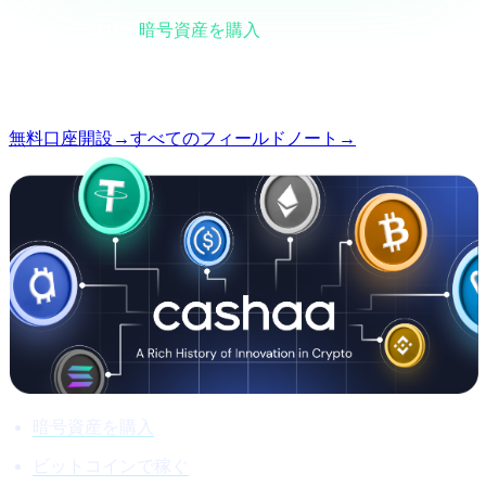
カテゴリー
暗号資産を購入
形式
フィールドノート
読了時間
1分
号
#01
無料口座開設
→
すべてのフィールドノート
→
暗号資産を購入
ビットコインで稼ぐ