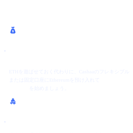
Cashaaがどう助けるか
暗号資産で利息を得る（ETHで最大24%
APR）
ETHを遊ばせておく代わりに、Cashaaのフレキシブル
または固定口座にEthereumを預け入れて
暗号資産で利
息を得る
を始めましょう。
暗号資産から借り入れる