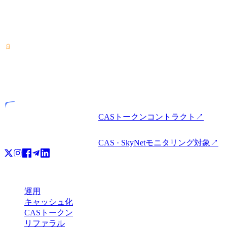
暗号資産サービスプロバイダー — コスタリカでライセンス
を取得。ひとつのアカウントで暗号資産の運用・借入・利用
が可能です。
VASP
ライセンス事業者
CASトークンコントラクト
↗
CAS · SkyNetモニタリング対象
↗
プロダクト
運用
キャッシュ化
CASトークン
リファラル