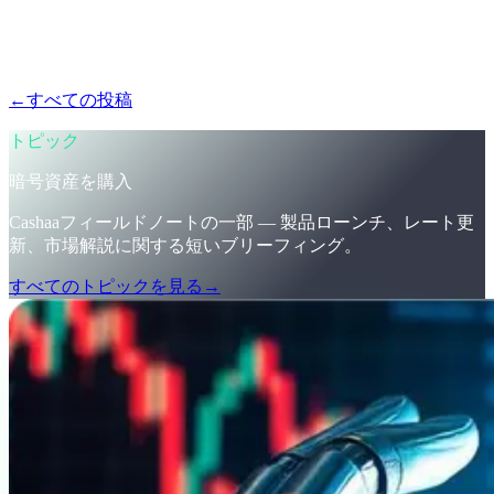
暗号資産市場の進化はスピーディー — ついていけています
か?Cashaaがどのように暗号資産の購入、Bitcoinの獲得、暗
号資産での利息獲得を可能にするのかをご紹介。
←
すべての投稿
/blog/
stay-ahead-get-earning-interest-on-crypto
トピック
暗号資産を購入
Cashaaフィールドノートの一部 — 製品ローンチ、レート更
新、市場解説に関する短いブリーフィング。
すべてのトピックを見る
→