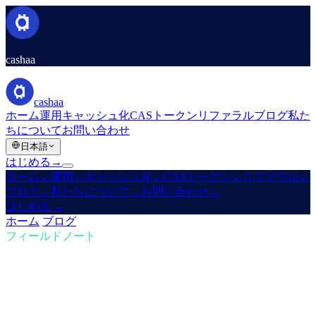
cashaa
cashaa
ホーム
運用
キャッシュ化
CASトークン
リファラル
ブログ
私た
ちについて
お問い合わせ
日本語
はじめる
→
ホーム
→
運用
→
キャッシュ化
→
CASトークン
→
リファラル
→
ブログ
→
私たちについて
→
お問い合わせ
→
はじめる
→
ホーム
/
ブログ
/
暗号資産を購入
フィールドノート
暗号資産を購入
第01号 · 1分の読みもの
暗号資産で一歩先へ:購入、Bitcoinで稼
ぐ、利息を受け取る