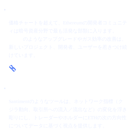
ファンダメンタルの強さ
価格チャートを超えて、Ethereumの開発者コミュニテ
ィは暗号資産分野で最も活発な部類に入ります。
The
Merge
のようなアップグレードやガス効率の改善は、
新しいプロジェクト、開発者、ユーザーを惹きつけ続
けています。
オンチェーン・インサイト
Santimentのようなツールは、ネットワーク指標（ク
ジラ動向、取引所への流入／流出など）の変化を浮き
彫りにし、トレーダーやホルダーにETHの次の方向性
についてデータに基づく視点を提供します。