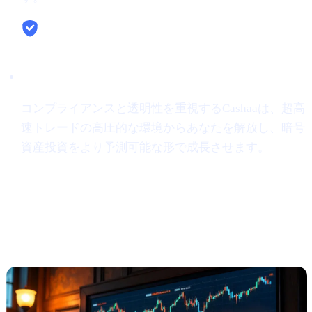
安全性とシンプルさ
コンプライアンスと透明性を重視するCashaaは、超高
速トレードの高圧的な環境からあなたを解放し、暗号
資産投資をより予測可能な形で成長させます。
Anthony Scaramucci、Bitcoinは
$200Kに達し得ると予想
（Crypto.news より）