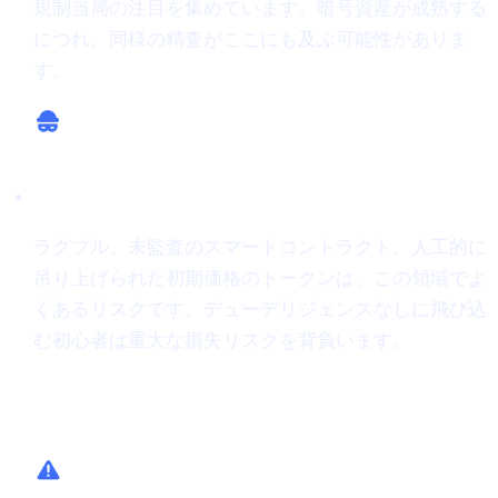
規制当局の注目を集めています。暗号資産が成熟する
につれ、同様の精査がここにも及ぶ可能性がありま
す。
詐欺の可能性
ラグプル、未監査のスマートコントラクト、人工的に
吊り上げられた初期価格のトークンは、この領域でよ
くあるリスクです。デューデリジェンスなしに飛び込
む初心者は重大な損失リスクを背負います。
Cashaaがどう助けるか