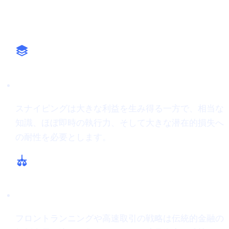
なぜ重要か
ハイステークスなアプローチ
スナイピングは大きな利益を生み得る一方で、相当な
知識、ほぼ即時の執行力、そして大きな潜在的損失へ
の耐性を必要とします。
規制と倫理の懸念
フロントランニングや高速取引の戦略は伝統的金融の