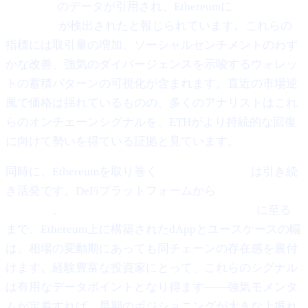
Santiment
のデータが引用され、Ethereumに
"緩やかな反
発の兆し"
が検出されたと報じられています。これらの
指標には取引量の増加、ソーシャルセンチメントのわず
かな改善、強気のダイバージェンスを示唆するウォレッ
トの蓄積パターンの可視化が含まれます。直近の市場逆
風で価格は揺れているものの、多くのアナリストはこれ
らのオンチェーンシグナルを、ETHがより持続的な回復
に向けて勢いを得ている証拠と見ています。
同時に、Ethereumを取り巻く
エコシステム開発
は引き続
き活発です。DeFiプラットフォームから
NFTマーケット
プレイス
、
Layer-2スケーリングソリューション
に至る
まで、Ethereum上に構築されたdAppとユースケースの幅
は、相場の変動期にあっても同チェーンの存在感を裏付
けます。経験豊富な投資家にとって、これらのシグナル
は有用なデータポイントとなり得ます——強気モメンタ
ムが定着すれば、早期のポジショニングが大きな上振れ