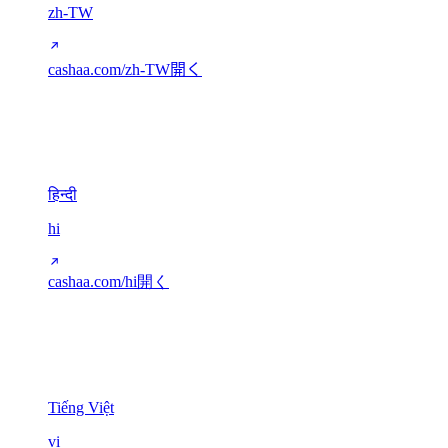
zh-TW
cashaa.com/zh-TW
開く
デーヴァナーガリー
1
हिन्दी
hi
cashaa.com/hi
開く
その他の文字
5
Tiếng Việt
vi