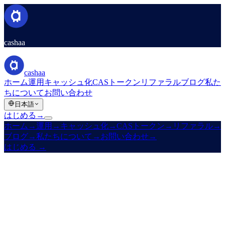
cashaa
cashaa
ホーム
運用
キャッシュ化
CASトークン
リファラル
ブログ
私た
ちについて
お問い合わせ
日本語
はじめる
→
ホーム
→
運用
→
キャッシュ化
→
CASトークン
→
リファラル
→
ブログ
→
私たちについて
→
お問い合わせ
→
はじめる
→
§ ディレクトリ · 52言語
あらゆる言語。一つのCashaa。
下からあなたの言語を選んでください — サイトのすべての
ページが各言語で利用可能です。ヘッダーのピッカーからい