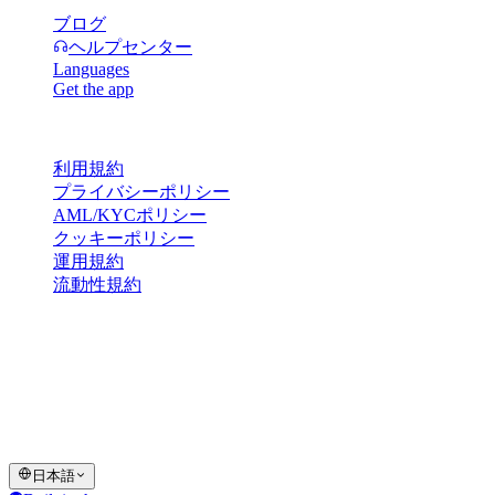
ブログ
ヘルプセンター
Languages
Get the app
規約・ポリシー
利用規約
プライバシーポリシー
AML/KYCポリシー
クッキーポリシー
運用規約
流動性規約
Cashaaウォレットサービスの全部もしくは一部、その特定機
能、または一部のデジタル資産は、Cashaaプラットフォーム
および関連する一般利用規約に明示されるとおり、制限また
は制約が適用される一部の法域ではご利用いただけません。
© 2016–2026 Cashaa · All rights reserved
日本語