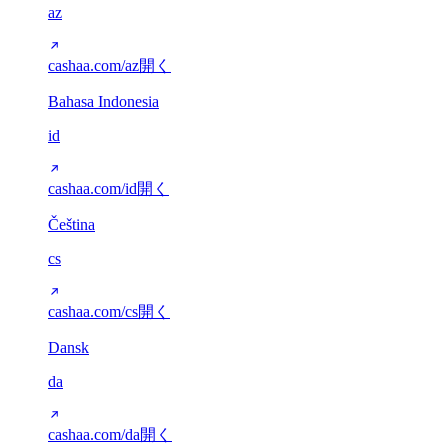
az
cashaa.com/az
開く
Bahasa Indonesia
id
cashaa.com/id
開く
Čeština
cs
cashaa.com/cs
開く
Dansk
da
cashaa.com/da
開く