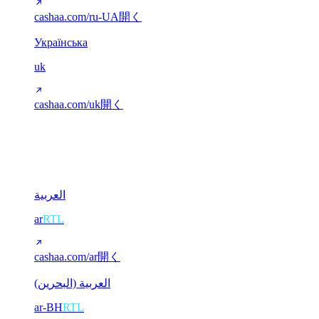
cashaa.com/ru-UA
開く
Українська
uk
cashaa.com/uk
開く
アラビア語 (RTL)
2
العربية
ar
RTL
cashaa.com/ar
開く
العربية (البحرين)
ar-BH
RTL