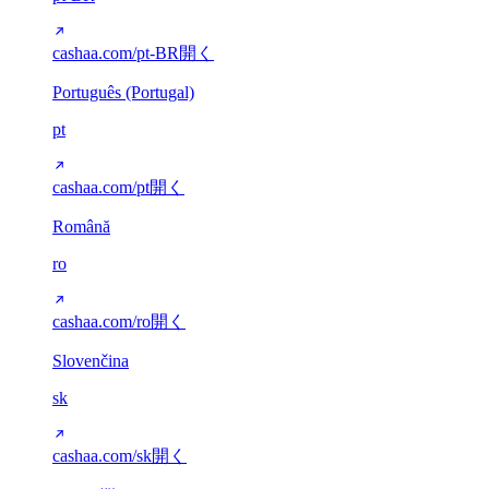
cashaa.com/pt-BR
開く
Português (Portugal)
pt
cashaa.com/pt
開く
Română
ro
cashaa.com/ro
開く
Slovenčina
sk
cashaa.com/sk
開く