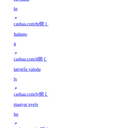
hr
cashaa.com/hr
開く
Italiano
it
cashaa.com/it
開く
latviešu valoda
lv
cashaa.com/lv
開く
magyar nyelv
hu