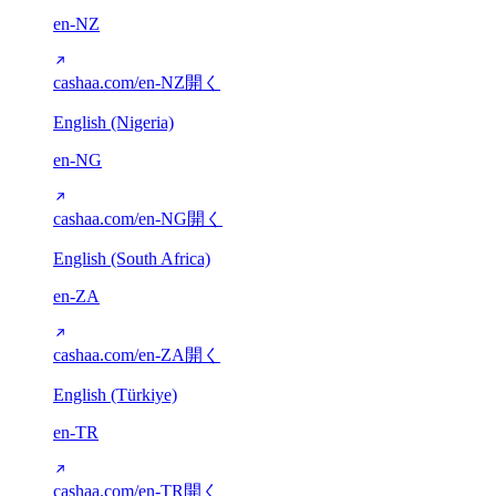
en-NZ
cashaa.com/en-NZ
開く
English (Nigeria)
en-NG
cashaa.com/en-NG
開く
English (South Africa)
en-ZA
cashaa.com/en-ZA
開く
English (Türkiye)
en-TR
cashaa.com/en-TR
開く