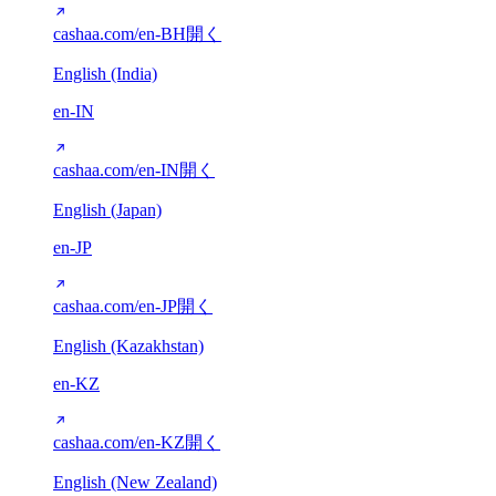
cashaa.com/en-BH
開く
English (India)
en-IN
cashaa.com/en-IN
開く
English (Japan)
en-JP
cashaa.com/en-JP
開く
English (Kazakhstan)
en-KZ
cashaa.com/en-KZ
開く
English (New Zealand)