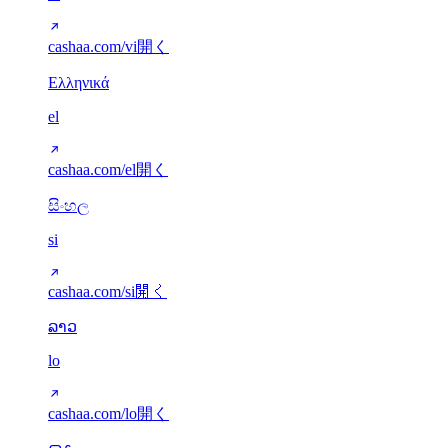
cashaa.com/vi
開く
Ελληνικά
el
cashaa.com/el
開く
සිංහල
si
cashaa.com/si
開く
ລາວ
lo
cashaa.com/lo
開く