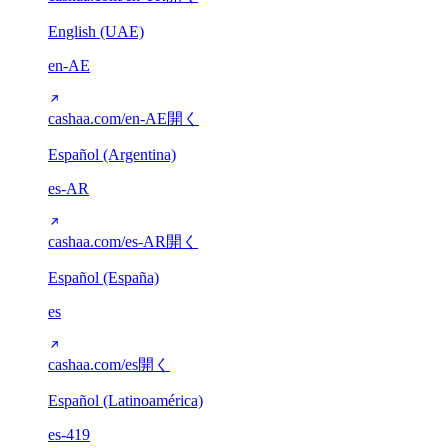
English (UAE)
en-AE
cashaa.com/en-AE
開く
Español (Argentina)
es-AR
cashaa.com/es-AR
開く
Español (España)
es
cashaa.com/es
開く
Español (Latinoamérica)
es-419