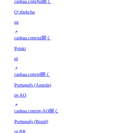
cashaa.com/hu
開く
Oʻzbekcha
uz
cashaa.com/uz
開く
Polski
pl
cashaa.com/pl
開く
Português (Angola)
pt-AO
cashaa.com/pt-AO
開く
Português (Brasil)
pt-BR