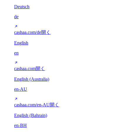
Deutsch
de
cashaa.com/de
開く
English
en
cashaa.com
開く
English (Australia)
en-AU
cashaa.com/en-AU
開く
English (Bahrain)
en-BH