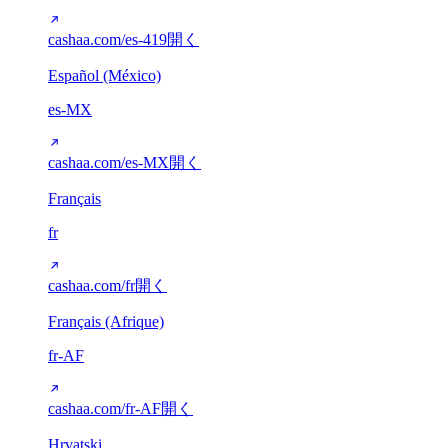
cashaa.com/es-419
開く
Español (México)
es-MX
cashaa.com/es-MX
開く
Français
fr
cashaa.com/fr
開く
Français (Afrique)
fr-AF
cashaa.com/fr-AF
開く
Hrvatski