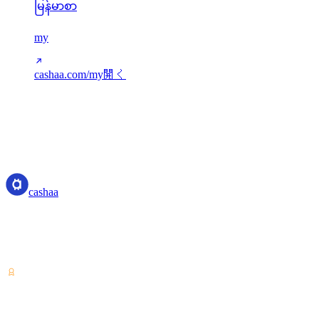
မြန်မာစာ
my
cashaa.com/my
開く
翻訳はnext-intl経由で提供されます。不足キーは英語にフォ
ールバックします。新しい言語はsrc/i18n/config.tsから追加で
きます。
cashaa
cashaa
暗号資産サービスプロバイダー — コスタリカでライセンス
を取得。ひとつのアカウントで暗号資産の運用・借入・利用
が可能です。
VASP