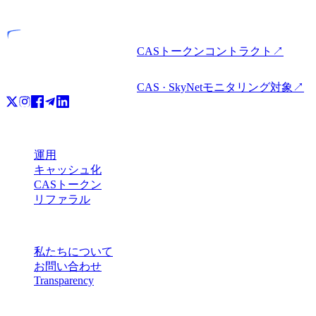
ライセンス事業者
CASトークンコントラクト
↗
CAS · SkyNetモニタリング対象
↗
プロダクト
運用
キャッシュ化
CASトークン
リファラル
会社情報
私たちについて
お問い合わせ
Transparency
リソース