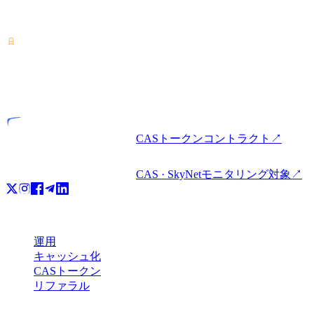
を取得。ひとつのアカウントで暗号資産の運用・借入・利用
が可能です。
VASP
ライセンス事業者
CASトークンコントラクト
↗
CAS · SkyNetモニタリング対象
↗
プロダクト
運用
キャッシュ化
CASトークン
リファラル
会社情報