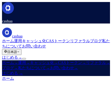
cashaa
cashaa
ホーム
運用
キャッシュ化
CASトークン
リファラル
ブログ
私た
ちについて
お問い合わせ
日本語
はじめる
→
ホーム
→
運用
→
キャッシュ化
→
CASトークン
→
リファラル
→
ブログ
→
私たちについて
→
お問い合わせ
→
はじめる
→
ホーム
/
プロダクト
/
キャッシュ化