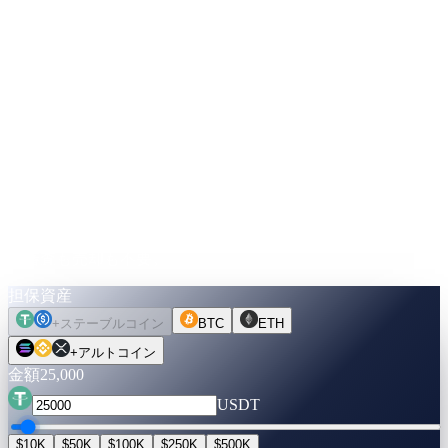
ご自分の口座へ · 即時
LTVスケール
LTVが低いほど = APRも低くなります
20%
30%
50%
70%
最大
↓
コインを動かす前に、
数字をシミュレーション。
資産・金額・期間を選択。レートはライブで検証済み。キャ
ッシュ化に切り替えれば、借入可能額を確認できます — 信
用審査も売却も不要。
担保資産
+
ステーブルコイン
BTC
ETH
+
アルトコイン
金額
25,000
USDT
$10K
$50K
$100K
$250K
$500K