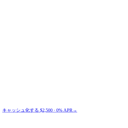
Credit Card
TradFi
Cashaa なら Nexo より $73 節約できます。
キャッシュ化する $2,500 · 0% APR
→
§ LTV別価格