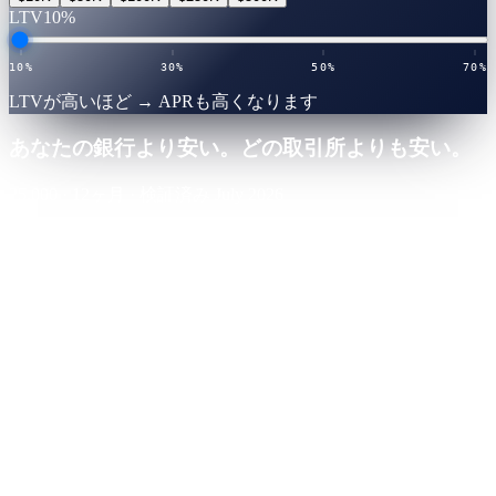
LTV
10%
10%
30%
50%
70%
LTVが高いほど → APRも高くなります
あなたの銀行より安い。どの取引所よりも安い。
25,000
·
12
ヶ月
·
検証済み July 2026
Cashaa · 最安利率
勝者
0.0
%
APR
·
検証済みレート表
支払額
-
$
0
期間中
Nexo
CeFi