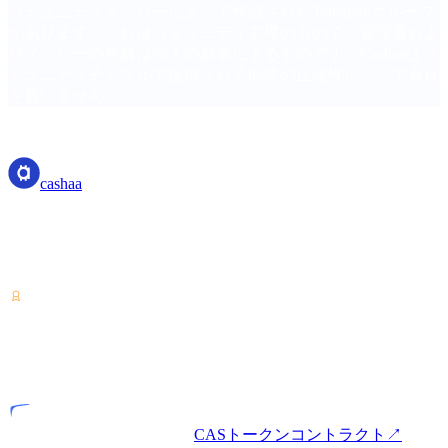
コミュニティメンバーによって作成されたTelegramグループ
があります。これはコミュニティ主導のもので、管理者およ
びメンバーの見解は個人の裁量によるものです。Cashaaはコ
ミュニティチャネルで提供される回答の正確性について責任
を負いません。
cashaa
cashaa
暗号資産サービスプロバイダー — コスタリカでライセンス
を取得。ひとつのアカウントで暗号資産の運用・借入・利用
が可能です。
VASP
ライセンス事業者
CASトークンコントラクト
↗