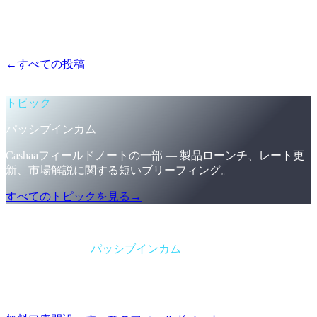
ロイヤルティの迷路、ティアの駆け引き、トークンロックの
体操 — もう不要。全員に同じ利率、固定期間、加入時にロ
ック。
←
すべての投稿
/blog/
the-new-cashaa-no-hoops-no-tokens-just-
the-best-rates-in-cefi
トピック
パッシブインカム
Cashaaフィールドノートの一部 — 製品ローンチ、レート更
新、市場解説に関する短いブリーフィング。
すべてのトピックを見る
→
ブリーフィング
カテゴリー
パッシブインカム
形式
フィールドノート
読了時間
1分
号
#06