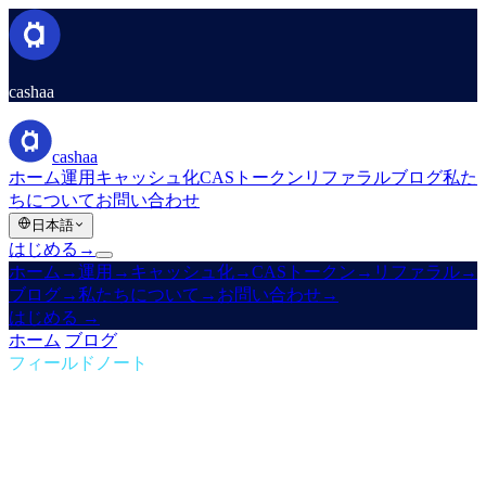
cashaa
cashaa
ホーム
運用
キャッシュ化
CASトークン
リファラル
ブログ
私た
ちについて
お問い合わせ
日本語
はじめる
→
ホーム
→
運用
→
キャッシュ化
→
CASトークン
→
リファラル
→
ブログ
→
私たちについて
→
お問い合わせ
→
はじめる
→
ホーム
/
ブログ
/
パッシブインカム
フィールドノート
パッシブインカム
第06号 · 1分の読みもの
新しいCashaa:ハードルなし、トークン
なし — CeFi最高の利率だけ