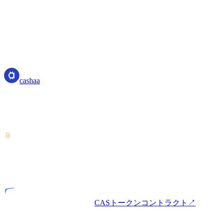
cashaa
cashaa
暗号資産サービスプロバイダー — コスタリカでライセンス
を取得。ひとつのアカウントで暗号資産の運用・借入・利用
が可能です。
VASP
ライセンス事業者
CASトークンコントラクト
↗