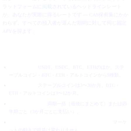
ラットフォームに掲載されているヘッドラインレート
が、あなたが実際に得るレートです — CAS保有量にかか
わらず、すべての預入者が選んだ期間に対して同じ固定
APYを得ます。
新モデルの仕組み
資産を選ぶ。
USDT、USDC、BTC、ETHのほか、ステ
ーブルコイン・BTC・ETH・アルトコインから9種類。
期間を選ぶ。
ステーブルコインは3〜30か月、BTC・
ETH・アルトコインは3〜12か月。
支払方法を選ぶ。
満期一括（最後にまとめて）または四
半期ごと（3か月ごとに支払い）。
レートはサブスクリプション時にロックされる。
マーケ
ットの動きで収益は変わりません。