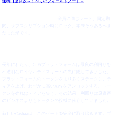
無料口座開設
→
すべてのフィールドノート
→
ロイヤルティの迷路、ティアのゲーム、トークンロック
の曲芸 — もう終わりです。
全員に同じレート、固定期
間、サブスクリプション時にロック。本来そうあるべき
だった形です。
何が変わったのか
長年にわたり、CeFiプラットフォームは最良の利回りを
不透明なロイヤルティスキームの裏に隠してきました。
プラットフォームのトークンをより多くステークし、テ
ィアを上げ、わずかに高いAPYをアンロックする。トー
クンを売ればティアを失う。その結果、利回りは原資産
のビジネスよりもトークンの投機に依存していました。
新しいCashaaは、このゲートを完全に取り除きます。プ