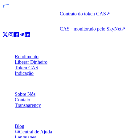
Contrato do token CAS
↗
CAS · monitorado pelo SkyNet
↗
Produto
Rendimento
Liberar Dinheiro
Token CAS
Indicação
Empresa
Sobre Nós
Contato
Transparency
Recursos
Blog
Central de Ajuda
Languages