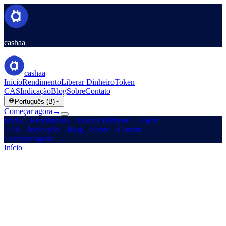
cashaa
cashaa
Início
Rendimento
Liberar Dinheiro
Token
CAS
Indicação
Blog
Sobre
Contato
Português (B)
Começar agora
→
Início
→
Rendimento
→
Liberar Dinheiro
→
Token
CAS
→
Indicação
→
Blog
→
Sobre
→
Contato
→
Começar agora
→
Início
/
Carreiras