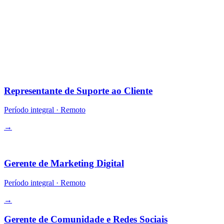
§ Vagas abertas
10 posições.
Todas remote-first. Equity em algumas funções. Remuneração
competitiva + opção de pagamento em cripto.
Operações
Representante de Suporte ao Cliente
Período integral
·
Remoto
→
Growth
Gerente de Marketing Digital
Período integral
·
Remoto
→
Gerente de Comunidade e Redes Sociais