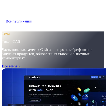
В Pulse #18 — первый взгляд на ускоренное мобильное
приложение Cashaa, единую страницу токена CAS и
маркетинговые доработки, поднявшие первые депозиты до
12%.
←
Все публикации
/blog/
pulse-18-mobile-app-sneak-peek-new-
cas-hub-markering-campaign-wins
Тема
Токен CAS
Часть полевых заметок Cashaa — короткие брифинги о
запусках продуктов, обновлениях ставок и рыночных
комментариях.
Все темы
→