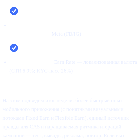
Лучший канал (по подтверждённым
пользователям):
Meta (FB/IG)
Лучший креатив:
Earn Rate — локализованная валюта
(CTR 6,9%; KYC-пасс 26%)
Заключение:
На этом подведём итог недели: более быстрый опыт
мобильного приложения (с понятными визуальными
потоками Fixed Earn и Flexible Earn), единый источник
правды для CAS и наращиваемая ритмика итераций
кампаний — тест, выводы, реклама, повтор. Если вы с