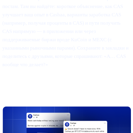
постам. Там вы найдёте: короткое объяснение, как CAS
улучшает ваш опыт в Cashaa, варианты заработка CAS
(например, получая проценты в CAS) и пути получить
CAS напрямую — в приложении или через
поддерживаемые биржи вроде KuCoin и MEXC (с
указанными рыночными парами). Сохраните в закладки и
поделитесь с друзьями, которые спрашивают: «А… CAS
вообще что делает?»
3 | Маркетинговая кампания и
результаты
(TL;DR)