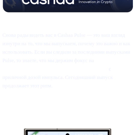
Pulse #18 — Вступление
Снова рады видеть вас в Cashaa Pulse — это ваш взгляд
изнутри на то, что мы выпускаем, почему это важно и как
использовать. Если вы следили за последними выпусками
Pulse, то знаете, что мы держим фокус на
продукте,
утилитарной ценности CAS и результатах —
с
приличной дозой импульса. Сегодняшний выпуск
продолжает этот ритм.
1 | Превью:
новое мобильное
приложение Cashaa