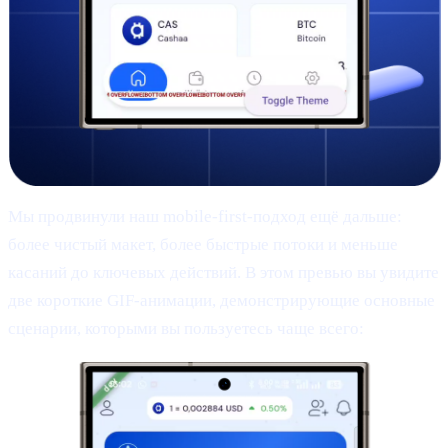
Мы продвинули наш mobile-first-подход ещё дальше:
более чистый макет, более быстрые потоки и меньше
касаний до ключевых действий. В этом превью вы увидите
две короткие GIF-анимации, демонстрирующие основные
сценарии, которыми вы пользуетесь чаще всего: