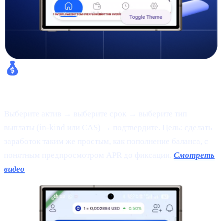
Fixed Earn:
Выберите актив → выберите срок → выберите тип
выплаты (in-kind или CAS) → подтвердите. Цель: сделать
заработок таким же простым, как пополнение баланса, с
понятным предпросмотром APR до фиксации.
Смотреть
видео