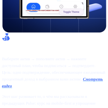
Flexible Earn:
Выберите актив → пополните актив → нажмите
доступный план, чтобы подписаться → подтвердите.
Цель: одно подтверждение, обеспечивающее ежедневный
процентный доход в выбранном вами активе.
Смотреть
видео
Этот шаг развивает то, о чём мы рассказывали в
предыдущих Pulse: курс на mobile-first и упрощение