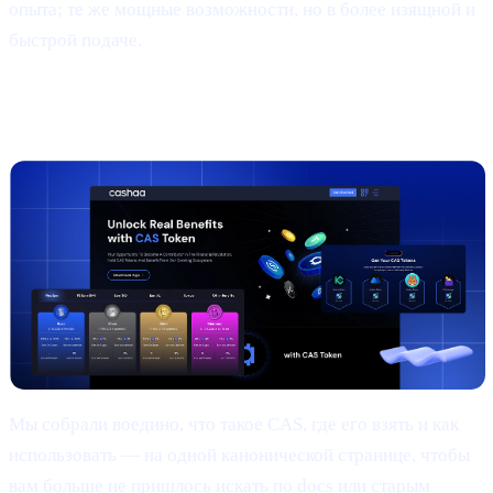
опыта; те же мощные возможности, но в более изящной и
быстрой подаче.
2 |
Новая
CAS token
страница
Мы собрали воедино, что такое CAS, где его взять и как
использовать — на одной канонической странице, чтобы
вам больше не пришлось искать по docs или старым