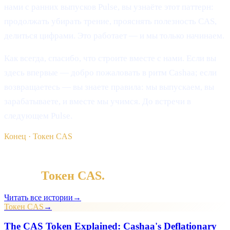
нами с ранних выпусков Pulse, вы узнаёте этот паттерн:
продолжать убирать трение, прояснять полезность CAS,
делиться цифрами. Это работает — и мы только начинаем.
Как всегда, спасибо, что строите вместе с нами. Если вы
здесь впервые — добро пожаловать в ритм Cashaa; если
возвращаетесь — вы знаете правила: мы выпускаем, вы
зарабатываете, и вместе мы учимся. До встречи в
следующем Pulse.
Конец · Токен CAS
§ Продолжайте чтение
Ещё в
Токен CAS
.
Читать все истории
→
Токен CAS
→
The CAS Token Explained: Cashaa's Deflationary