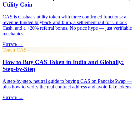
Utility Coin
CAS is Cashaa's utility token with three confirmed functions: a
revenue-funded buyback-and-burn, a settlement rail for Unlock
Cash, and a +20% referral bonus. No price hype — just verifiable
mechanics.
Читать →
Токен CAS
→
How to Buy CAS Token in India and Globally:
Step-by-Step
A step-by-step, neutral guide to buying CAS on PancakeSwap —
plus how to verify the real contract address and avoid fake tokens.
Читать →