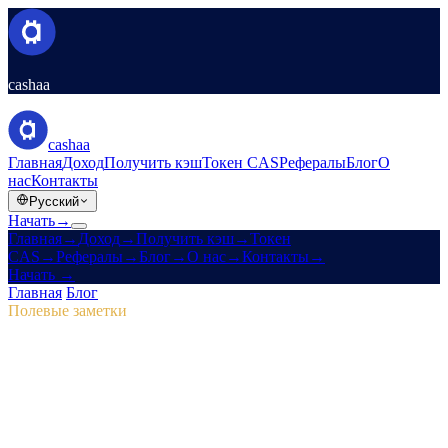
cashaa
cashaa
Главная
Доход
Получить кэш
Токен CAS
Рефералы
Блог
О
нас
Контакты
Русский
Начать
→
Главная
→
Доход
→
Получить кэш
→
Токен
CAS
→
Рефералы
→
Блог
→
О нас
→
Контакты
→
Начать
→
Главная
/
Блог
/
Токен CAS
Полевые заметки
Токен CAS
Выпуск 04 · 2 мин чтения
Pulse #18: предпросмотр мобильного
приложения, новый CAS-хаб и победы
маркетинговых кампаний