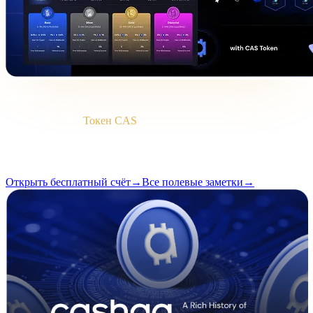
Брифинг
Категория
Токен CAS
Формат
Полевая заметка
Чтение
2 мин
Выпуск
#04
Открыть бесплатный счёт
→
Все полевые заметки
→