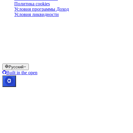
Политика cookies
Условия программы Доход
Условия ликвидности
Все или часть сервисов кошелька Cashaa, отдельные их
функции или некоторые цифровые активы недоступны в
определённых юрисдикциях, включая случаи применения
ограничений, о которых указано на платформе Cashaa и в
соответствующих общих условиях.
© 2016–2026 Cashaa · Все права защищены
Русский
Built in the open
Все системы работают
Lic. Costa Rica