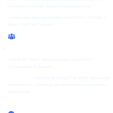
(заголовок впереди, локализованная валюта).
Социальные доказательства в стиле UGC («Почему я
держу USDT на Cashaa»).
Аудитории:
Страны ЕС Tier-1; интересующиеся криптой +
переходящие из финтеха.
Ретаргетинг:
посетители сайта (7/30 дней), бросившие
чекаут/поток — через push-уведомления мобильного
приложения.
Сводка по кампании (последние 30 дней)