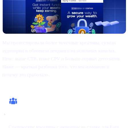
Мы протестировали более точечные креативы, сузили
аудитории и обновили лендинги на основных каналах.
Итог: выше CTR, ниже CPV и больше первых депозитов.
Ниже — краткая разбивка того, что мы изменили и
почему это сработало.
Что мы изменили (этот цикл)
Креативы:
Статические креативы с акцентом на ставке для Earn