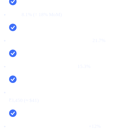
CTR:
8.1% (↑ 18% MoM)
CVR (регистрация → KYC пройден):
21.7%
Доля первого депозита (FTD):
15.3%
Стоимость подтверждённого пользователя (CPV):
₹3,450 (≈ $41)
Чистый прирост депозитов (MoM):
+12%