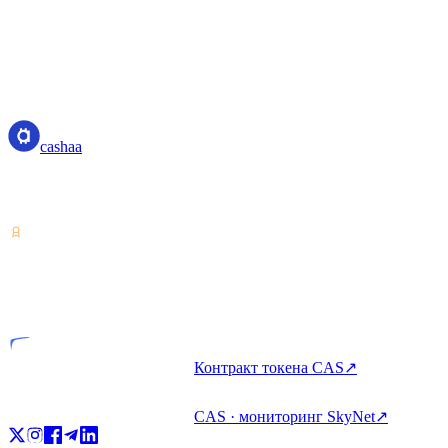
cashaa
cashaa
Поставщик услуг с криптоактивами — лицензия Коста-Рики.
Зарабатывайте, занимайте и тратьте крипто с одного аккаунта.
VASP
Лицензированная компания
Контракт токена CAS
↗
CAS · мониторинг SkyNet
↗