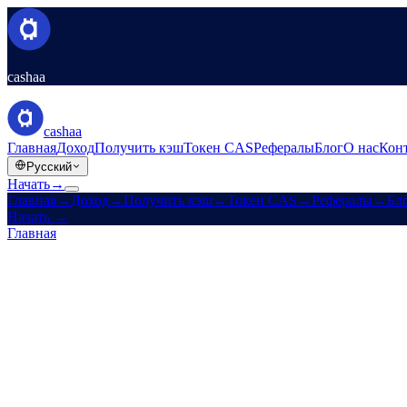
cashaa
cashaa
Главная
Доход
Получить кэш
Токен CAS
Рефералы
Блог
О нас
Кон
Русский
Начать
→
Главная
→
Доход
→
Получить кэш
→
Токен CAS
→
Рефералы
→
Бл
Начать
→
Главная
/
Компания
/
Контакты
Обратиться в поддержку
Служба поддержки Cashaa поможет с любыми вопросами. Ответ 