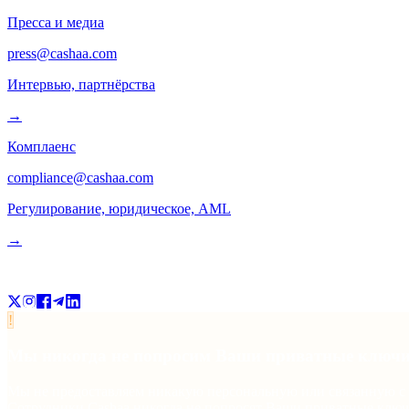
Пресса и медиа
press@cashaa.com
Интервью, партнёрства
→
Комплаенс
compliance@cashaa.com
Регулирование, юридическое, AML
→
Подписывайтесь
!
Мы никогда не попросим Ваши приватные ключ
Мы не предоставляем никакую персональную или связанную с 
Сотрудники Cashaa никогда не попросят Ваши приватные ключ