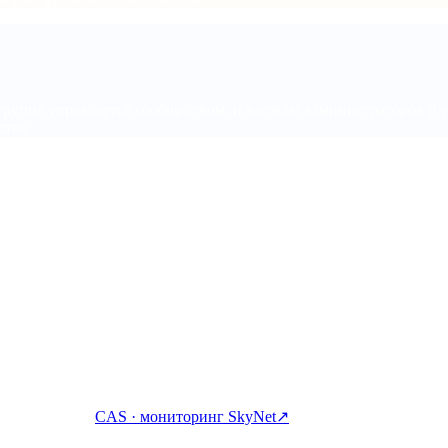
 группа управляется сообществом, и взгляды администраторов и 
ства.
абатывайте, занимайте и тратьте крипто с одного аккаунта.
CAS · мониторинг SkyNet
↗