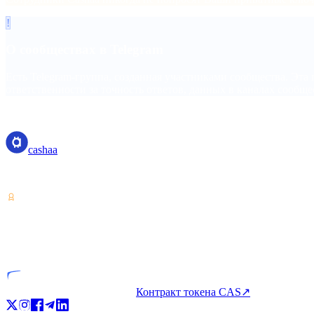
!
О сообществах в Telegram
Есть Telegram-группа, созданная участниками сообщества. Эта
ответственности за точность ответов, данных в каналах сообще
cashaa
cashaa
Поставщик услуг с криптоактивами — лицензия Коста-Рики. Зар
VASP
Лицензированная компания
Контракт токена CAS
↗