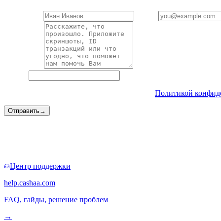
Ваше имя
*
Email
*
Описание
*
Website
Отправляя форму, Вы соглашаетесь с нашей
Политикой конфид
Отправить
→
Быстрые каналы
Иногда форма не нужна.
Центр поддержки
help.cashaa.com
FAQ, гайды, решение проблем
→