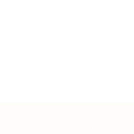
и
аккаунтом информацию через Facebook или Telegram, в том числ
и или фразы восстановления.