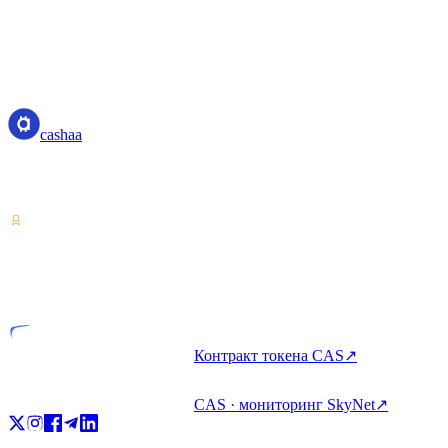
cashaa
cashaa
Поставщик услуг с криптоактивами — лицензия Коста-Рики.
Зарабатывайте, занимайте и тратьте крипто с одного аккаунта.
VASP
Лицензированная компания
Контракт токена CAS
↗
CAS · мониторинг SkyNet
↗