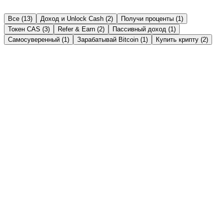
Все (13)
Доход и Unlock Cash (2)
Получи проценты (1)
Токен CAS (3)
Refer & Earn (2)
Пассивный доход (1)
Самосуверенный (1)
Зарабатывай Bitcoin (1)
Купить крипту (2)
Доход и Unlock Cash
→
Instant Crypto Loan: How to Unlock Cash From
Your Crypto in Minutes
Borrow stablecoins against your crypto in minutes — no credit
check, no selling. Here's how an instant crypto loan works, how fast
it really is, and the India tax angle.
Читать →
Получи проценты
→
Crypto FD vs Bank FD in India 2026: Which Gives
Better Returns?
Bank FDs pay 6-8%; crypto fixed deposits advertise up to 21%
APY. An honest, side-by-side comparison of returns, safety, liquidity
and tax for Indian savers in 2026.