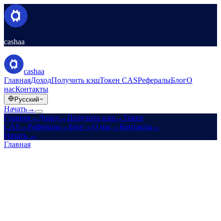
cashaa
cashaa
Главная
Доход
Получить кэш
Токен CAS
Рефералы
Блог
О
нас
Контакты
Русский
Начать
→
Главная
→
Доход
→
Получить кэш
→
Токен
CAS
→
Рефералы
→
Блог
→
О нас
→
Контакты
→
Начать
→
Главная
/
Блог