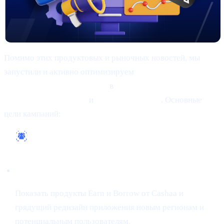
Помимо этих продуктовых и рыночных новостей, мы
запустили и активно оптимизируем
комплексные
маркетинговые кампании
в
Google, Meta
(Facebook/Instagram)
и
X (ранее Twitter)
. Основные
цели кампаний:
Охватить более широкую аудиторию
Показать продукты Earn и Borrow от Cashaa и
грядущий редизайн приложения новым регионам и
потенциальным пользователям.