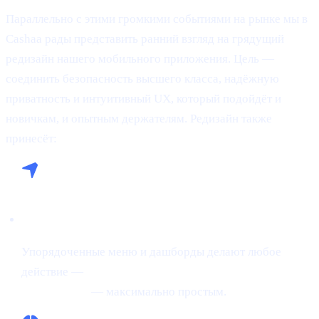
Параллельно с этими громкими событиями на рынке мы в
Cashaa рады представить ранний взгляд на грядущий
редизайн нашего мобильного приложения. Цель —
соединить безопасность высшего класса, надёжную
приватность и интуитивный UX, который подойдёт и
новичкам, и опытным держателям. Редизайн также
принесёт:
Бесшовная навигация:
Упорядоченные меню и дашборды делают любое
действие —
покупку крипты, заём под крипту или
Earn Crypto
— максимально простым.