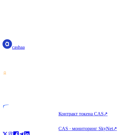
cashaa
cashaa
Поставщик услуг с криптоактивами — лицензия Коста-Рики.
Зарабатывайте, занимайте и тратьте крипто с одного аккаунта.
VASP
Лицензированная компания
Контракт токена CAS
↗
CAS · мониторинг SkyNet
↗