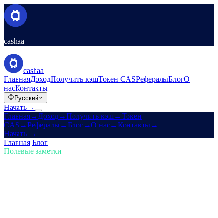
cashaa
cashaa
Главная
Доход
Получить кэш
Токен CAS
Рефералы
Блог
О
нас
Контакты
Русский
Начать
→
Главная
→
Доход
→
Получить кэш
→
Токен
CAS
→
Рефералы
→
Блог
→
О нас
→
Контакты
→
Начать
→
Главная
/
Блог
/
Купить крипту
Полевые заметки
Купить крипту
Выпуск 02 · 4 мин чтения
Крипто-резерв США Трампа и
редизайн Cashaa для Earn & Borrow
Как новый крипто-резерв США Трампа встряхивает рынки —
плюс анонс обновления приложения Cashaa.