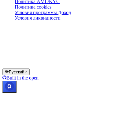
Политика AML/KYC
Политика cookies
Условия программы Доход
Условия ликвидности
Все или часть сервисов кошелька Cashaa, отдельные их
функции или некоторые цифровые активы недоступны в
определённых юрисдикциях, включая случаи применения
ограничений, о которых указано на платформе Cashaa и в
соответствующих общих условиях.
© 2016–2026 Cashaa · Все права защищены
Русский
Built in the open
Все системы работают
Lic. Costa Rica