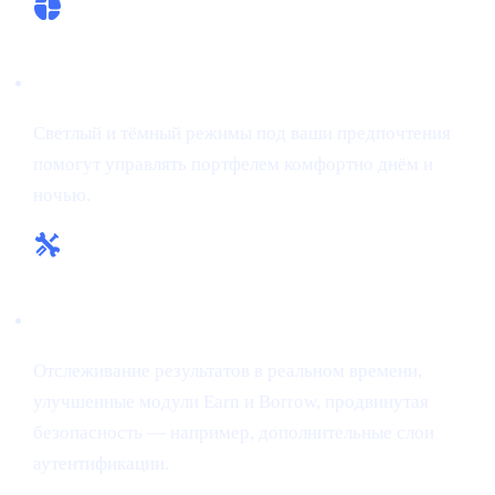
Гибкие темы:
Светлый и тёмный режимы под ваши предпочтения
помогут управлять портфелем комфортно днём и
ночью.
Прокачанные инструменты и аналитика:
Отслеживание результатов в реальном времени,
улучшенные модули Earn и Borrow, продвинутая
безопасность — например, дополнительные слои
аутентификации.