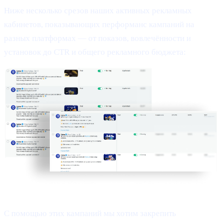
Ниже несколько срезов наших активных рекламных
кабинетов, показывающих перформанс кампаний на
разных платформах — от показов, вовлечённости и
установок до CTR и общего рекламного бюджета:
С помощью этих кампаний мы хотим закрепить