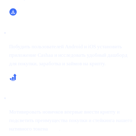
Увеличить скачивания и регистрации
Побудить пользователей Android и iOS установить
приложение Cashaa и исследовать удобный дашборд
для покупки, заработка и займов на крипту.
Увеличить первые депозиты и покупки CAS
Мотивировать новичков впервые внести крипту и
подсветить преимущества покупки и стейкинга нашего
нативного токена
CAS
.