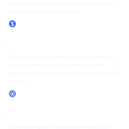
гибких или срочных депозитах с лидирующими в
индустрии ставками до 34% APR.
XRP (XRP)
Получите доступ к деньгам, не продавая токены и
сохраняя экспозицию к будущему росту этих
трендовых цифровых активов. Низкие ставки от 0%
годовых.
Полезность токена CAS
Изучите выгоды от стейкинга или покупки CAS —