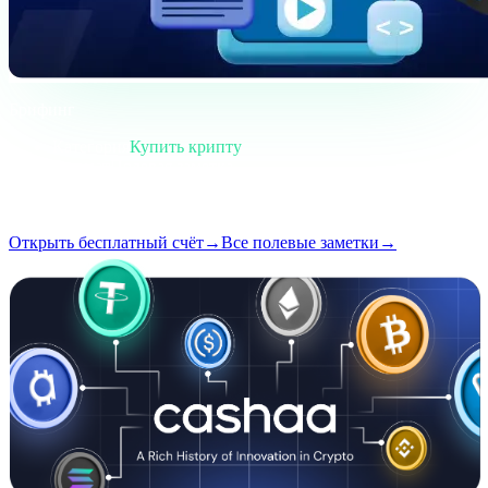
Брифинг
Категория
Купить крипту
Формат
Полевая заметка
Чтение
4 мин
Выпуск
#02
Открыть бесплатный счёт
→
Все полевые заметки
→