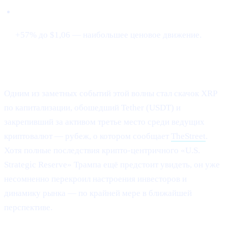
Cardano (ADA)
+57% до $1,06 — наибольшее ценовое движение.
XRP обгоняет Tether и занимает #3
Одним из заметных событий этой волны стал скачок XRP
по капитализации, обошедший Tether (USDT) и
закрепивший за активом третье место среди ведущих
криптовалют — рубеж, о котором сообщает
TheStreet
.
Хотя полные последствия крипто-центричного «U.S.
Strategic Reserve» Трампа ещё предстоит увидеть, он уже
несомненно перекроил настроения инвесторов и
динамику рынка — по крайней мере в ближайшей
перспективе.