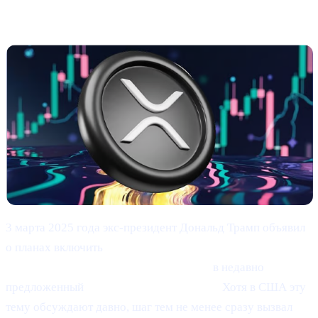
Поддержка Трампом BTC, ETH, XRP, SOL и
ADA
3 марта 2025 года экс-президент Дональд Трамп объявил
о планах включить
Bitcoin (BTC), Ethereum (ETH), XRP
(XRP), Solana (SOL) и Cardano (ADA)
в недавно
предложенный
«U.S. Strategic Reserve».
Хотя в США эту
тему обсуждают давно, шаг тем не менее сразу вызвал