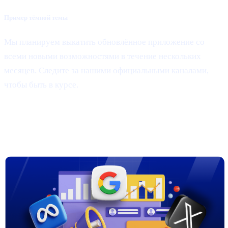
Пример тёмной темы
Мы планируем выкатить обновлённое приложение со
всеми новыми возможностями в течение нескольких
месяцев. Следите за нашими официальными каналами,
чтобы быть в курсе.
3. Новые маркетинговые кампании в
Google, Meta и X