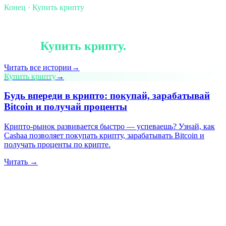
Конец · Купить крипту
§ Продолжайте чтение
Ещё в
Купить крипту
.
Читать все истории
→
Купить крипту
→
Будь впереди в крипто: покупай, зарабатывай
Bitcoin и получай проценты
Крипто-рынок развивается быстро — успеваешь? Узнай, как
Cashaa позволяет покупать крипту, зарабатывать Bitcoin и
получать проценты по крипте.
Читать →