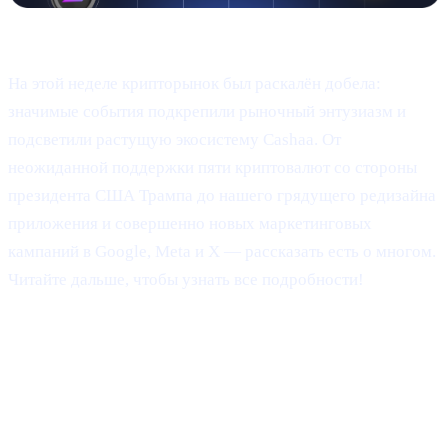
Добро пожаловать в Cashaa Pulse — выпуск №9!
На этой неделе крипторынок был раскалён добела:
значимые события подкрепили рыночный энтузиазм и
подсветили растущую экосистему Cashaa. От
неожиданной поддержки пяти криптовалют со стороны
президента США Трампа до нашего грядущего редизайна
приложения и совершенно новых маркетинговых
кампаний в Google, Meta и X — рассказать есть о многом.
Читайте дальше, чтобы узнать все подробности!
Пост Трампа в Truth Social: «U.S.
Strategic Reserve» и взлёт XRP