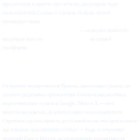
присутствие в крипто-экосистеме, расширить базу
пользователей Cashaa и научить больше людей
преимуществам
заработка Bitcoin, заработка крипты и
получения процента на крипту
— а заодно показать,
насколько просто
занять под крипту
на нашей
платформе.
Финальные мысли
От крипто-эндорсментов Трампа, двигающих рынок, до
скорого редизайна приложения Cashaa и масштабных
маркетинговых пушей в Google, Meta и X — нет
недостатка в вехах, формирующих наш общий путь.
Стремясь сделать крипту доступной всем, мы приглашаем
вас следить за развитием Cashaa — будь то изучение
решений Earn и Borrow, использование преимуществ