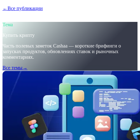
←
Все публикации
/blog/
trumps-u-s-crypto-reserve-and-cashaas-
redesign-for-earn-crypto-and-borrow-money-on-crypto
Тема
Купить крипту
Часть полевых заметок Cashaa — короткие брифинги о
запусках продуктов, обновлениях ставок и рыночных
комментариях.
Все темы
→