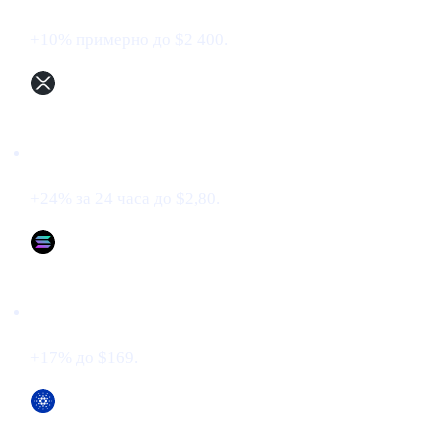
+10% примерно до $2 400.
XRP (XRP)
+24% за 24 часа до $2,80.
Solana (SOL)
+17% до $169.