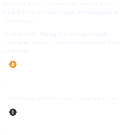
рост цен и всплеск объёма торгов по всему рынку,
добавив более $240 миллиардов к капитализации за
короткий срок.
Согласно
отчёту TradingView
, пять выделенных
криптовалют показали следующий рост вскоре после
публикации:
Bitcoin (BTC)
+20% к пику $95 136 после недавних коррекций.
Ethereum (ETH)