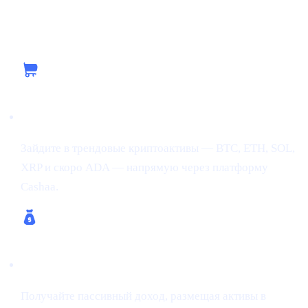
Используем нынешний импульс вместе с
Cashaa
Купить крипту
Зайдите в трендовые криптоактивы — BTC, ETH, SOL,
XRP и скоро ADA — напрямую через платформу
Cashaa.
Зарабатывайте крипту и Bitcoin
Получайте пассивный доход, размещая активы в