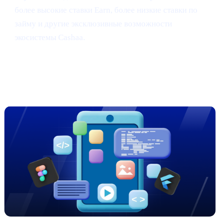
более высокие ставки Earn, более низкие ставки по
займу и другие эксклюзивные возможности
экосистемы Cashaa.
Превью: передовой редизайн
приложения Cashaa