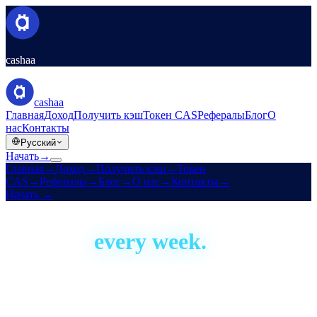
cashaa
cashaa
Главная
Доход
Получить кэш
Токен CAS
Рефералы
Блог
О
нас
Контакты
Русский
Начать
→
Главная
→
Доход
→
Получить кэш
→
Токен
CAS
→
Рефералы
→
Блог
→
О нас
→
Контакты
→
Начать
→
Built in the open
We ship,
every week.
Cashaa has been building since 2016. This is our development
activity, live — real proof the platform is actively shipped and
improved. Aggregate figures only; no code or personal data.