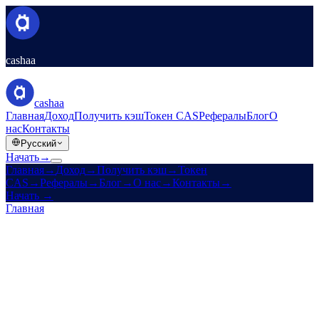
cashaa
cashaa
Главная
Доход
Получить кэш
Токен CAS
Рефералы
Блог
О
нас
Контакты
Русский
Начать
→
Главная
→
Доход
→
Получить кэш
→
Токен
CAS
→
Рефералы
→
Блог
→
О нас
→
Контакты
→
Начать
→
Главная
/
Юридическое
/
Liquidity Terms
На этой странице