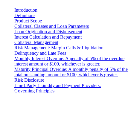
Introduction
Definitions
Product Scope
Collateral Classes and Loan Parameters
Loan Origination and Disbursement
Interest Calculation and Repayment
Collateral Management
Risk Management: Margin Calls & Liquidation
Delinquency and Late Fees
Monthly Interest Overdue: A penalty of 5% of the overdue
interest amount or $100, whichever is greater.
Maturity Principal Overdue: A monthly penalty of 5% of the
total outstanding amount or $100, whichever is greater.
Risk Disclosure
Third-Party Liquidity and Payment Providers:
Governing Principles
Правовое уведомление
Важно: Этот правовой документ имеет юридическую силу
только в английской версии. Переводы предоставлены для
удобства. В случае каких-либо расхождений между
английской версией и переводом преимущественную силу
имеет английская версия.