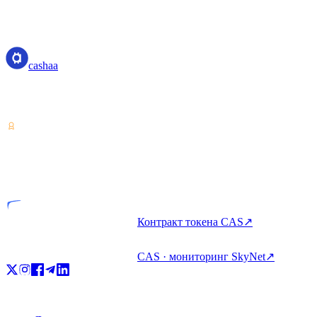
Transparent APR and fee structure
cashaa
cashaa
Поставщик услуг с криптоактивами — лицензия Коста-Рики.
Зарабатывайте, занимайте и тратьте крипто с одного аккаунта.
VASP
Лицензированная компания
Контракт токена CAS
↗
CAS · мониторинг SkyNet
↗
Продукт