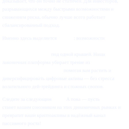
доказывает, что он точно не статичен. Для инвесторов,
разрывающихся между быстрыми возможностями и
снижением риска, обычно лучше всего работает
сбалансированный подход.
Именно здесь выделяется
Cashaa
: возможности
получать процент на крипту, зарабатывать Bitcoin и
занимать под крипту
под одной крышей. Наша
лаконичная платформа убирает трение из
кредитования
и заимствования в крипте,
помогая вам растить и
диверсифицировать цифровые активы — без стресса
волатильного дей-трейдинга и сложных свопов.
Следите за следующим
Pulse.
А пока — пусть
Cashaa
станет вашим союзником на этих динамичных рынках и
превратит ваши криптоактивы в надёжный канал
пассивного роста!