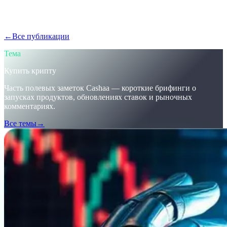
Крипто-рынок развивается быстро — успеваешь? Узнай, как
Cashaa позволяет покупать крипту, зарабатывать Bitcoin и
получать проценты по крипте.
←
Все публикации
/blog/
stay-ahead-get-earning-interest-on-crypto
Тема
Купить крипту
Часть полевых заметок Cashaa — короткие брифинги о
запусках продуктов, обновлениях ставок и рыночных
комментариях.
Все темы
→