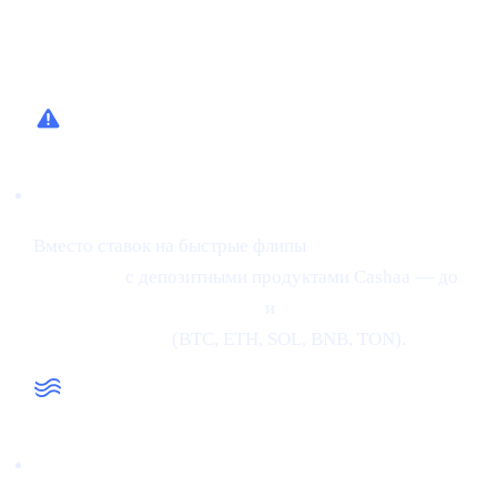
Чем помогает Cashaa
Альтернатива с низким риском
Вместо ставок на быстрые флипы
получайте процент
на крипту
с депозитными продуктами Cashaa — до
34% APR на стейблкоины
и
24% APR на топовые
крипто-активы
(BTC, ETH, SOL, BNB, TON).
Ликвидность, когда нужно