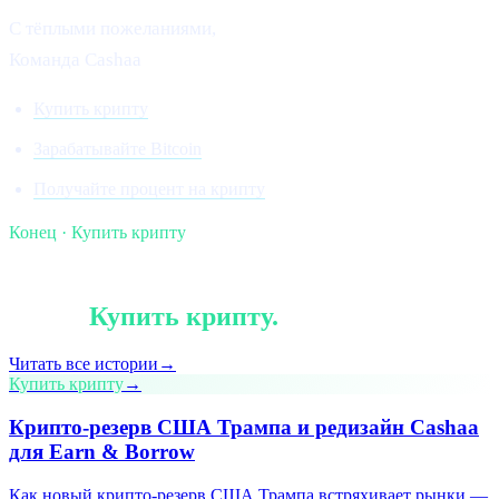
С тёплыми пожеланиями,
Команда Cashaa
Купить крипту
Зарабатывайте Bitcoin
Получайте процент на крипту
Конец · Купить крипту
§ Продолжайте чтение
Ещё в
Купить крипту
.
Читать все истории
→
Купить крипту
→
Крипто-резерв США Трампа и редизайн Cashaa
для Earn & Borrow
Как новый крипто-резерв США Трампа встряхивает рынки —