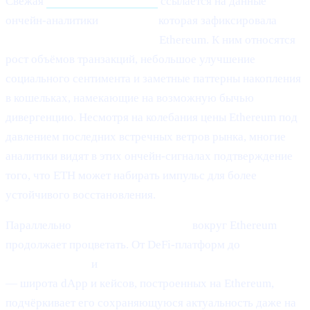
Свежая
статья Cointelegraph
ссылается на данные
ончейн-аналитики
Santiment,
которая зафиксировала
«лёгкие признаки отскока»
Ethereum. К ним относятся
рост объёмов транзакций, небольшое улучшение
социального сентимента и заметные паттерны накопления
в кошельках, намекающие на возможную бычью
дивергенцию. Несмотря на колебания цены Ethereum под
давлением последних встречных ветров рынка, многие
аналитики видят в этих ончейн-сигналах подтверждение
того, что ETH может набирать импульс для более
устойчивого восстановления.
Параллельно
развитие экосистемы
вокруг Ethereum
продолжает процветать. От DeFi-платформ до
NFT-
маркетплейсов
и
решений масштабирования Layer-2
— широта dApp и кейсов, построенных на Ethereum,
подчёркивает его сохраняющуюся актуальность даже на