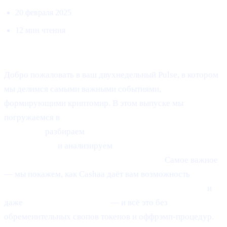
20 февраля 2025
12 мин чтения
Добро пожаловать в Cashaa Pulse — выпуск №8!
Добро пожаловать в ваш двухнедельный Pulse, в котором
мы делимся самыми важными событиями,
формирующими криптомир. В этом выпуске мы
погружаемся в
зарождающиеся сигналы отскока
Ethereum,
разбираем
стремительный феномен
«снайпинга»
и анализируем
оптимистичный прогноз
Anthony Scaramucci по Bitcoin до $200K.
Самое важное
— мы покажем, как Cashaa даёт вам возможность
получать процент на крипту, занимать под крипту
и
даже
зарабатывать Bitcoin
— и всё это без
обременительных свопов токенов и оффрэмп-процедур.