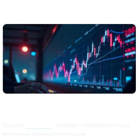
обороты среди риск-толерантных
трейдеров
Что произошло?
Согласно
этой статье,
«снайпинг» становится всё более
популярным среди криптотрейдеров,