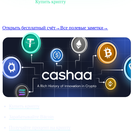
Категория
Купить крипту
Формат
Полевая заметка
Чтение
5 мин
Выпуск
#01
Открыть бесплатный счёт
→
Все полевые заметки
→
Купить крипту
Зарабатывайте Bitcoin
Получайте процент на крипту