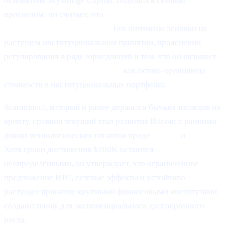
основатель SkyBridge Capital, поделился смелым
прогнозом: он считает, что
Bitcoin (BTC) потенциально
способен достичь $200 000.
Его оптимизм основан на
растущем институциональном принятии, прояснении
регулирования в ряде юрисдикций и тем, что он называет
«созревающей ролью Bitcoin»
как актива-хранилища
стоимости в институциональных портфелях.
Scaramucci, который и ранее держался бычьих взглядов на
крипту, сравнил текущий этап развития Bitcoin с ранними
днями технологических гигантов вроде
Google
и
Amazon
.
Хотя сроки достижения $200K остаются
неопределёнными, он утверждает, что ограниченное
предложение BTC, сетевые эффекты и устойчиво
растущее принятие крупными финансовыми институтами
создают почву для экспоненциального долгосрочного
роста.