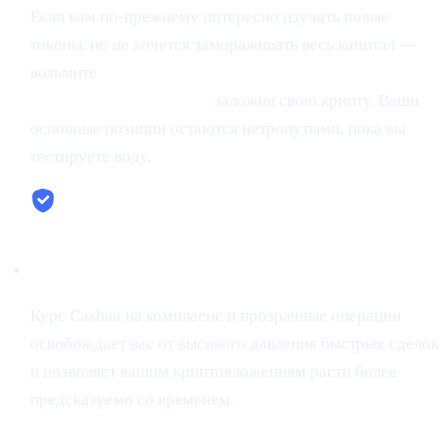
Если вам по-прежнему интересно изучать новые
токены, но не хочется замораживать весь капитал —
возьмите
мгновенный заём в стейблкоинах со
стартовой ставкой 0%,
заложив свою крипту. Ваши
основные позиции остаются нетронутыми, пока вы
тестируете воду.
Безопасность и простота
Курс Cashaa на комплаенс и прозрачные операции
освобождает вас от высокого давления быстрых сделок
и позволяет вашим криптовложениям расти более
предсказуемо со временем.