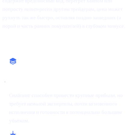
содержит вредоносный код, перегрет хайпом или
попросту неинтересен другим трейдерам, цена может
рухнуть так же быстро, оставляя поздно зашедших (а
порой и часть ранних покупателей) в глубоком минусе.
Почему это важно
Подход с высокими ставками
Снайпинг способен принести крупные прибыли, но
требует немалой экспертизы, почти мгновенного
исполнения и готовности к потенциально большим
убыткам.