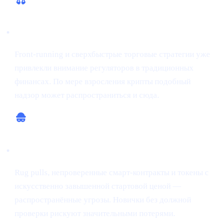
Регуляторные и этические вопросы
Front-running и сверхбыстрые торговые стратегии уже
привлекли внимание регуляторов в традиционных
финансах. По мере взросления крипты подобный
надзор может распространиться и сюда.
Риск мошенничества
Rug pulls, непроверенные смарт-контракты и токены с
искусственно завышенной стартовой ценой —
распространённые угрозы. Новички без должной
проверки рискуют значительными потерями.