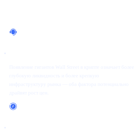
Почему это важно
Институциональная поддержка
Появление гигантов Wall Street в крипте означает более
глубокую ликвидность и более крепкую
инфраструктуру рынка — оба фактора потенциально
драйвят рост цен.
Долгосрочное принятие