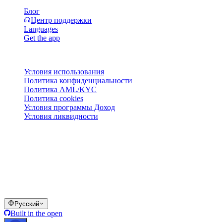
Блог
Центр поддержки
Languages
Get the app
Правовая информация
Условия использования
Политика конфиденциальности
Политика AML/KYC
Политика cookies
Условия программы Доход
Условия ликвидности
Все или часть сервисов кошелька Cashaa, отдельные их
функции или некоторые цифровые активы недоступны в
определённых юрисдикциях, включая случаи применения
ограничений, о которых указано на платформе Cashaa и в
соответствующих общих условиях.
© 2016–2026 Cashaa · Все права защищены
Русский
Built in the open
Все системы работают
Lic. Costa Rica