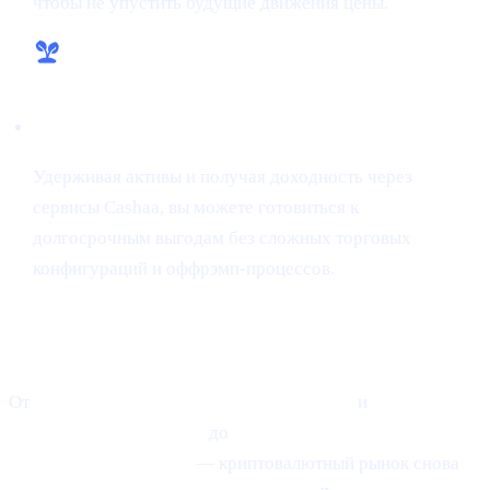
чтобы не упустить будущие движения цены.
Беспроблемный рост
Удерживая активы и получая доходность через
сервисы Cashaa, вы можете готовиться к
долгосрочным выгодам без сложных торговых
конфигураций и оффрэмп-процессов.
Финальные мысли
От
сдержанного оптимизма по Ethereum
и
передового
мира токен-снайпинга
до
заоблачного прогноза
Scaramucci по Bitcoin
— криптовалютный рынок снова