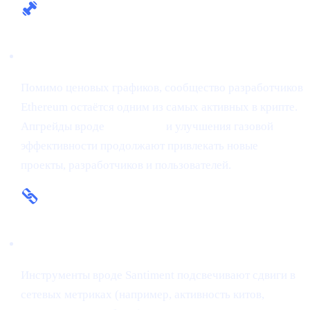
Фундаментальная сила
Помимо ценовых графиков, сообщество разработчиков
Ethereum остаётся одним из самых активных в крипте.
Апгрейды вроде
The Merge
и улучшения газовой
эффективности продолжают привлекать новые
проекты, разработчиков и пользователей.
Ончейн-инсайты
Инструменты вроде Santiment подсвечивают сдвиги в
сетевых метриках (например, активность китов,