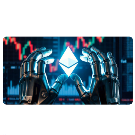
Ethereum
демонстрирует
лёгкие
сигналы отскока
(по Santiment)
Что произошло?