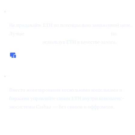
Занимайте под крипту
Не продавайте ETH по потенциально заниженной цене.
Лучше
занимайте под свои крипто-активы
по
ставке от 0%,
используя ETH в качестве залога.
Универсальная платформа
Вместо жонглирования несколькими кошельками и
биржами управляйте своим ETH внутри комплаенс-
экосистемы Cashaa — без свопов и оффрэмпов.
«Снайпинг»
токенов набирает