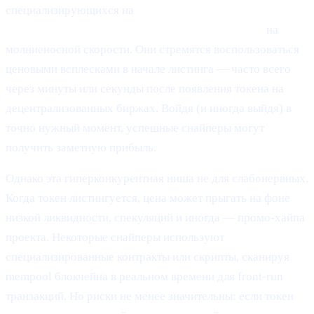
специализирующихся на
покупке только что
листингованных или малоликвидных токенов
на
молниеносной скорости. Они стремятся воспользоваться
ценовыми всплесками в начале листинга — часто всего
через минуты или секунды после появления токена на
децентрализованных биржах. Войдя (и иногда выйдя) в
точно нужный момент, успешные снайперы могут
получить заметную прибыль.
Однако эта гиперконкурентная ниша не для слабонервных.
Когда токен листингуется, цена может прыгать на фоне
низкой ликвидности, спекуляций и иногда — промо-хайпа
проекта. Некоторые снайперы используют
специализированные контракты или скрипты, сканируя
mempool блокчейна в реальном времени для front-run
транзакций. Но риски не менее значительны: если токен