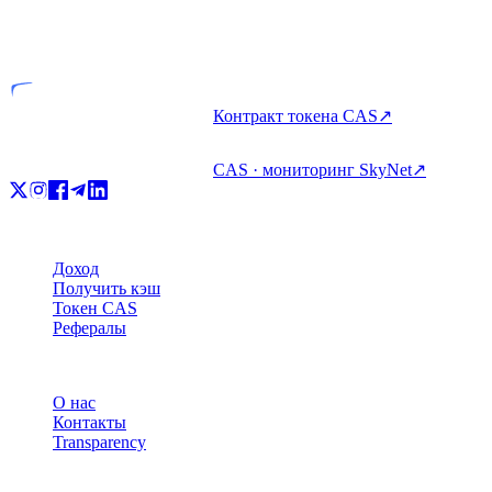
VASP
Лицензированная компания
Контракт токена CAS
↗
CAS · мониторинг SkyNet
↗
Продукт
Доход
Получить кэш
Токен CAS
Рефералы
Компания
О нас
Контакты
Transparency
Ресурсы