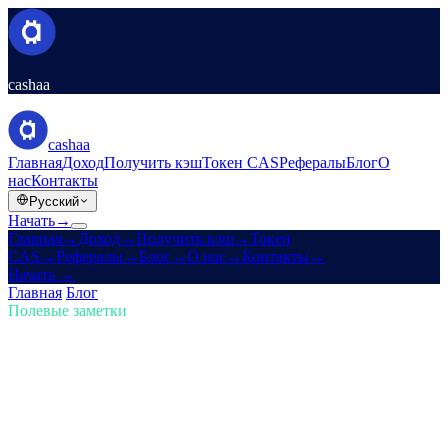
cashaa
cashaa
Главная
Доход
Получить кэш
Токен CAS
Рефералы
Блог
О
нас
Контакты
Русский
Начать
→
Главная
→
Доход
→
Получить кэш
→
Токен
CAS
→
Рефералы
→
Блог
→
О нас
→
Контакты
→
Начать
→
Главная
/
Блог
/
Купить крипту
Полевые заметки
Купить крипту
Выпуск 01 · 5 мин чтения
Будь впереди в крипто: покупай,
зарабатывай Bitcoin и получай
проценты