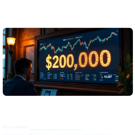
Anthony Scaramucci прогнозирует
Bitcoin до $200K (по Crypto.news)
Что произошло?
В недавнем
интервью Crypto.news
Anthony Scaramucci,