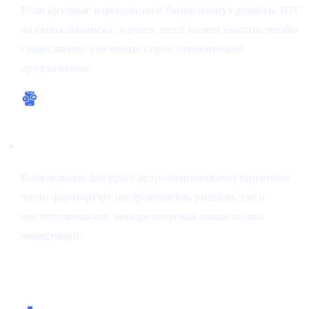
Если крупные корпорации и банки начнут держать BTC
на своих балансах, одного этого может хватить, чтобы
существенно увеличить спрос относительно
предложения.
Бычий сентимент
Влиятельные фигуры с астрономическими таргетами
часто формируют настроения как ритейла, так и
институционалов, иногда запуская новые волны
инвестиций.
Чем помогает Cashaa