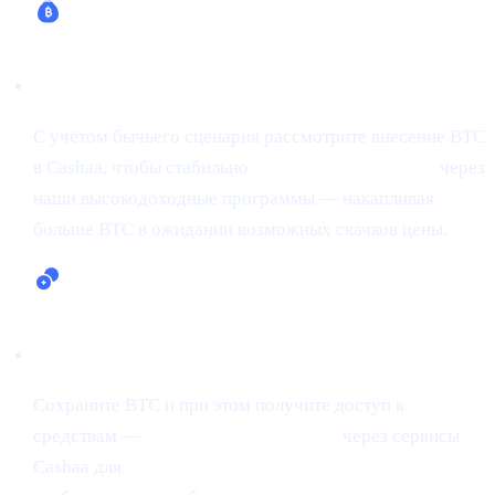
Зарабатывайте Bitcoin (до 24% APR)
С учётом бычьего сценария рассмотрите внесение BTC
в Cashaa, чтобы стабильно
зарабатывать Bitcoin
через
наши высокодоходные программы — накапливая
больше BTC в ожидании возможных скачков цены.
Кредитование и заимствование в крипте
Сохраните BTC и при этом получите доступ к
средствам —
занимайте под крипту
через сервисы
Cashaa для
кредитования и заимствования в крипте,