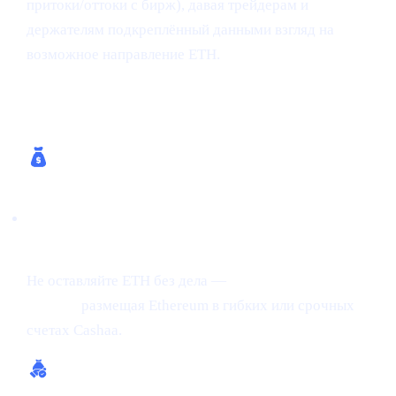
притоки/оттоки с бирж), давая трейдерам и
держателям подкреплённый данными взгляд на
возможное направление ETH.
Чем помогает Cashaa
Получайте процент на крипту (до 24% APR
на ETH)
Не оставляйте ETH без дела —
получайте процент на
крипту,
размещая Ethereum в гибких или срочных
счетах Cashaa.