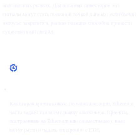
волатильных рынках. Для опытных инвесторов эти
сигналы могут стать полезной точкой данных: если бычий
импульс закрепится, ранняя позиция способна принести
существенный апсайд.
Почему это важно
Рыночное лидерство
Как вторая криптовалюта по капитализации, Ethereum
часто задаёт тон всему рынку альткоинов. Проекты,
построенные на Ethereum или совместимые с ним,
могут расти и падать синхронно с ETH.