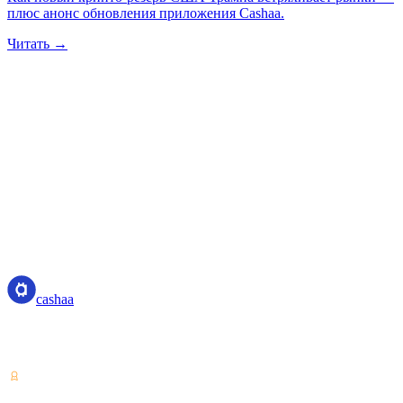
плюс анонс обновления приложения Cashaa.
Читать →
cashaa
cashaa
Поставщик услуг с криптоактивами — лицензия Коста-Рики.
Зарабатывайте, занимайте и тратьте крипто с одного аккаунта.