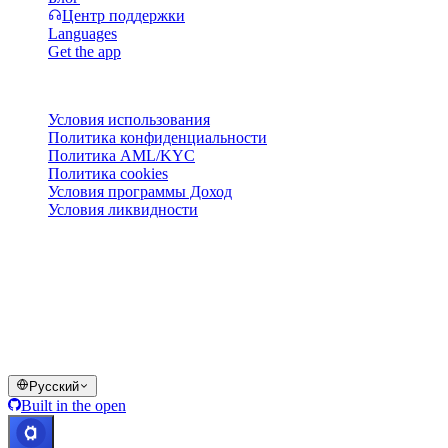
Центр поддержки
Languages
Get the app
Правовая информация
Условия использования
Политика конфиденциальности
Политика AML/KYC
Политика cookies
Условия программы Доход
Условия ликвидности
Все или часть сервисов кошелька Cashaa, отдельные их
функции или некоторые цифровые активы недоступны в
определённых юрисдикциях, включая случаи применения
ограничений, о которых указано на платформе Cashaa и в
соответствующих общих условиях.
© 2016–2026 Cashaa · Все права защищены
Русский
Built in the open
Все системы работают
Lic. Costa Rica