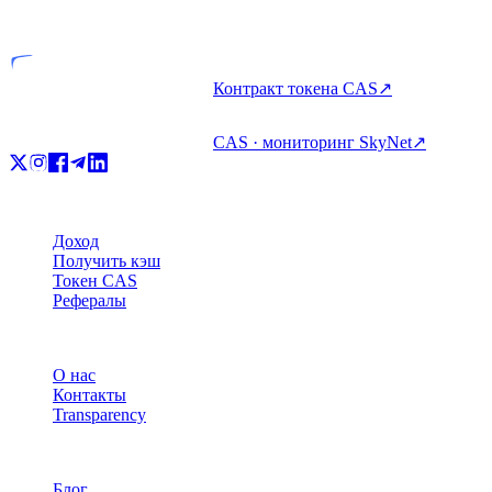
Лицензированная компания
Контракт токена CAS
↗
CAS · мониторинг SkyNet
↗
Продукт
Доход
Получить кэш
Токен CAS
Рефералы
Компания
О нас
Контакты
Transparency
Ресурсы
Блог