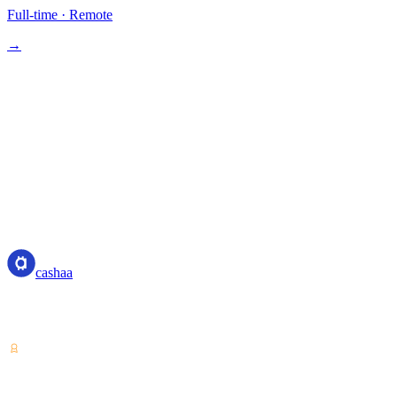
Full-time
·
Remote
→
cashaa
cashaa
Поставщик услуг с криптоактивами — лицензия Коста-Рики.
Зарабатывайте, занимайте и тратьте крипто с одного аккаунта.
VASP