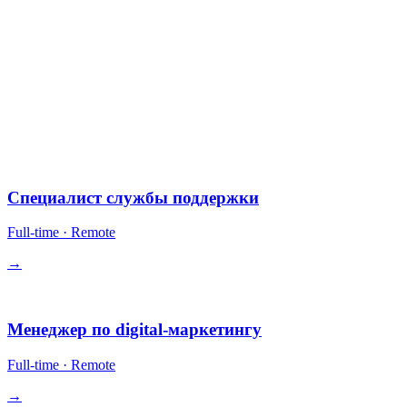
ошибки.
§ Открытые позиции
10 позиций.
Все remote-first. Опционы в некоторых ролях. Конкурентная
компенсация + опциональная выплата в крипто.
Операции
Специалист службы поддержки
Full-time
·
Remote
→
Рост
Менеджер по digital-маркетингу
Full-time
·
Remote
→