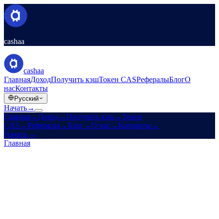
cashaa
cashaa
Главная
Доход
Получить кэш
Токен CAS
Рефералы
Блог
О
нас
Контакты
Русский
Начать
→
Главная
→
Доход
→
Получить кэш
→
Токен
CAS
→
Рефералы
→
Блог
→
О нас
→
Контакты
→
Начать
→
Главная
/
Карьера