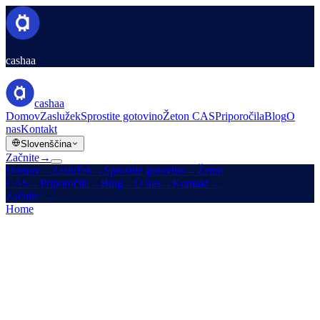
cashaa
cashaa
Domov
Zaslužek
Sprostite gotovino
Žeton CAS
Priporočila
Blog
O
nas
Kontakt
Slovenščina
Začnite
→
Domov
→
Zaslužek
→
Sprostite gotovino
→
Žeton
CAS
→
Priporočila
→
Blog
→
O nas
→
Kontakt
→
Začnite
→
Home
/
CAS Token