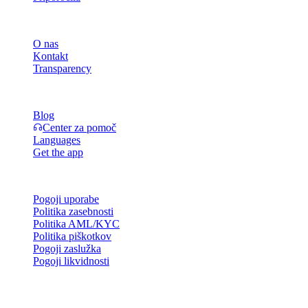
Podjetje
O nas
Kontakt
Transparency
Viri
Blog
Center za pomoč
Languages
Get the app
Pravno
Pogoji uporabe
Politika zasebnosti
Politika AML/KYC
Politika piškotkov
Pogoji zaslužka
Pogoji likvidnosti
Vse ali del storitev denarnice Cashaa, nekatere njene funkcije ali
nekatera digitalna sredstva niso na voljo v določenih jurisdikcijah,