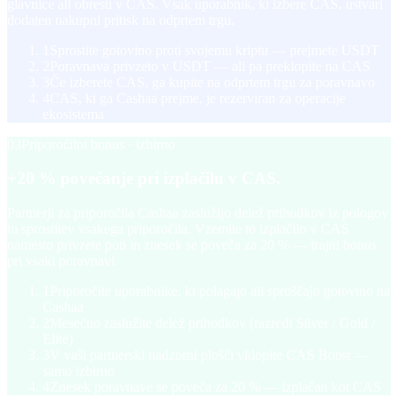
glavnice ali obresti v CAS. Vsak uporabnik, ki izbere CAS, ustvari
dodaten nakupni pritisk na odprtem trgu.
1
Sprostite gotovino proti svojemu kriptu — prejmete USDT
2
Poravnava privzeto v USDT — ali pa preklopite na CAS
3
Če izberete CAS, ga kupite na odprtem trgu za poravnavo
4
CAS, ki ga Cashaa prejme, je rezerviran za operacije
ekosistema
03
Priporočilni bonus · izbirno
+20 % povečanje pri izplačilu v CAS.
Partnerji za priporočila Cashaa zaslužijo delež prihodkov iz pologov
in sprostitev vsakega priporočila. Vzemite to izplačilo v CAS
namesto privzete poti in znesek se poveča za 20 % — trajni bonus
pri vsaki poravnavi.
1
Priporočite uporabnike, ki polagajo ali sproščajo gotovino na
Cashaa
2
Mesečno zaslužite delež prihodkov (razredi Silver / Gold /
Elite)
3
V vaši partnerski nadzorni plošči vklopite CAS Boost —
samo izbirno
4
Znesek poravnave se poveča za 20 % — izplačan kot CAS