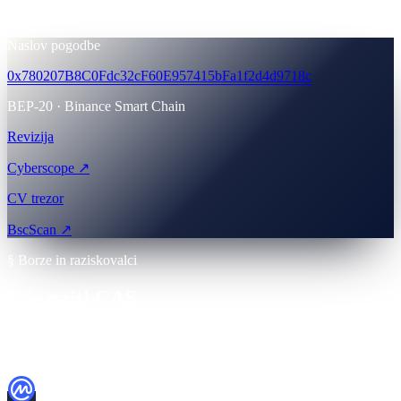
10
% ·
100,000,000 CAS
Naslov pogodbe
0x780207B8C0Fdc32cF60E957415bFa1f2d4d9718c
BEP-20 · Binance Smart Chain
Revizija
Cyberscope ↗
CV trezor
BscScan ↗
§ Borze in raziskovalci
Kje najti CAS.
Preverite vse pred nakupom. Vedno najprej preverite naslov
pogodbe na BscScanu.