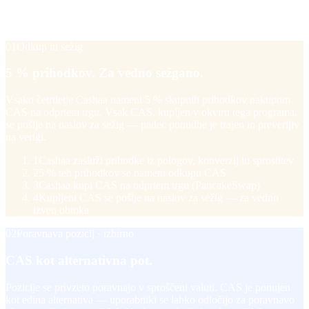
Cashaa s +20 % bonusom, ko prejmejo priporočilne prihodke v
CAS.
01
Odkup in sežig
5 % prihodkov. Za vedno sežgano.
Vsako četrtletje Cashaa nameni 5 % skupnih prihodkov nakupom
CAS na odprtem trgu. Vsak CAS, kupljen v okviru tega programa,
se pošlje na naslov za sežig — padec ponudbe je trajen in preverljiv
na verigi.
1
Cashaa zasluži prihodke iz pologov, konverzij in sprostitev
2
5 % teh prihodkov se nameni odkupu CAS
3
Cashaa kupi CAS na odprtem trgu (PancakeSwap)
4
Kupljeni CAS se pošlje na naslov za sežig — za vedno
izven obtoka
02
Poravnava pozicij · izbirno
CAS kot alternativna pot.
Pozicije se privzeto poravnajo v sproščeni valuti. CAS je ponujen
kot edina alternativa — uporabniki se lahko odločijo za poravnavo