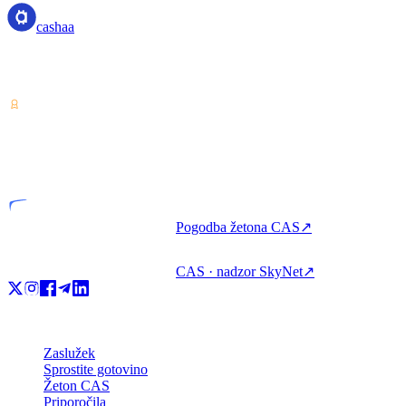
cashaa
Ponudnik storitev za kriptovalute — licenciran v Kostariki.
Zaslužite, izposodite si in porabite kripto z enim računom.
VASP
Licencirana entiteta
Pogodba žetona CAS
↗
CAS · nadzor SkyNet
↗
Izdelek
Zaslužek
Sprostite gotovino
Žeton CAS
Priporočila