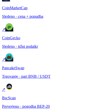
CoinMarketCap
Sledeno · cena + ponudba
↗
CoinGecko
Sledeno · tržni podatki
↗
PancakeSwap
Trgovanje · pari BNB / USDT
↗
BscScan
Preverjeno · pogodba BEP-20