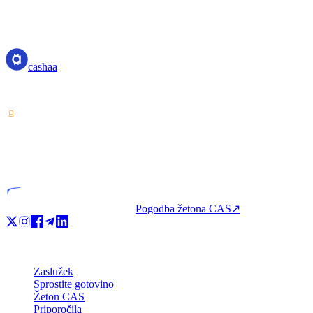
cashaa
cashaa
Ponudnik storitev za kriptovalute — licenciran v Kostariki. Zaslužite,
VASP
Licencirana entiteta
Pogodba žetona CAS
↗
Izdelek
Zaslužek
Sprostite gotovino
Žeton CAS
Priporočila