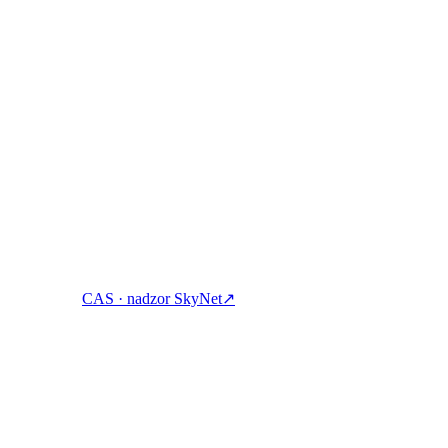
 izposodite si in porabite kripto z enim računom.
CAS · nadzor SkyNet
↗