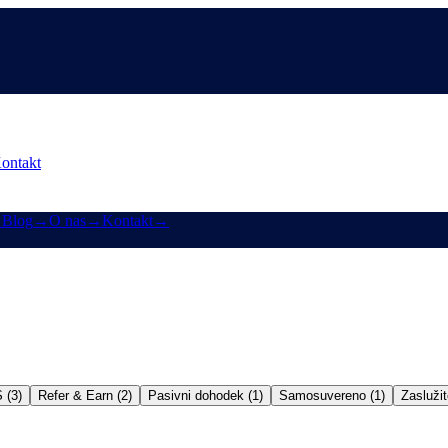
ontakt
→
Blog
→
O nas
→
Kontakt
→
 (3)
Refer & Earn (2)
Pasivni dohodek (1)
Samosuvereno (1)
Zaslužit