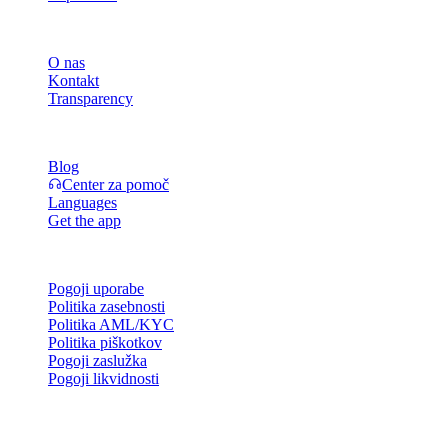
Podjetje
O nas
Kontakt
Transparency
Viri
Blog
Center za pomoč
Languages
Get the app
Pravno
Pogoji uporabe
Politika zasebnosti
Politika AML/KYC
Politika piškotkov
Pogoji zaslužka
Pogoji likvidnosti
Vse ali del storitev denarnice Cashaa, nekatere njene funkcije ali neka
in v ustreznih splošnih pogojih poslovanja.