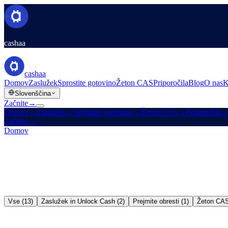
cashaa
cashaa
Domov
Zaslužek
Sprostite gotovino
Žeton CAS
Priporočila
Blog
O nas
K
Slovenščina
Začnite
→
Domov
→
Zaslužek
→
Sprostite gotovino
→
Žeton CAS
→
Priporočila
Začnite
→
Domov
/
Blog
Vse (13)
Zaslužek in Unlock Cash (2)
Prejmite obresti (1)
Žeton CAS
Zaslužek in Unlock Cash
→