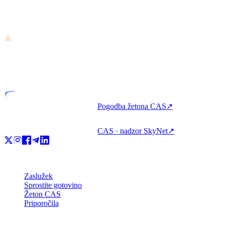
Ponudnik storitev za kriptovalute — licenciran v Kostariki.
Zaslužite, izposodite si in porabite kripto z enim računom.
VASP
Licencirana entiteta
Pogodba žetona CAS
↗
CAS · nadzor SkyNet
↗
Izdelek
Zaslužek
Sprostite gotovino
Žeton CAS
Priporočila
Podjetje