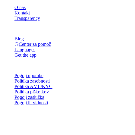
O nas
Kontakt
Transparency
Viri
Blog
Center za pomoč
Languages
Get the app
Pravno
Pogoji uporabe
Politika zasebnosti
Politika AML/KYC
Politika piškotkov
Pogoji zaslužka
Pogoji likvidnosti
Vse ali del storitev denarnice Cashaa, nekatere njene funkcije ali
nekatera digitalna sredstva niso na voljo v določenih jurisdikcijah,
vključno tam, kjer lahko veljajo omejitve, kot je navedeno na
platformi Cashaa in v ustreznih splošnih pogojih poslovanja.