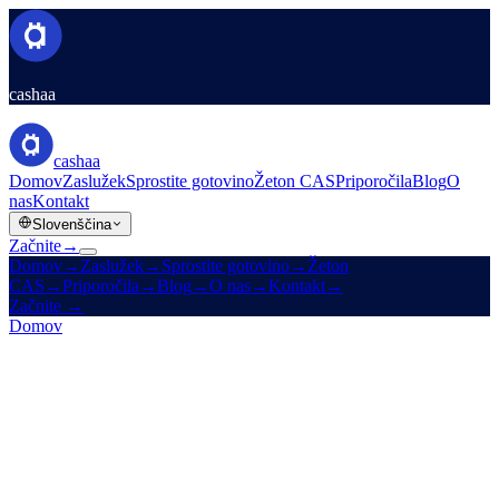
cashaa
cashaa
Domov
Zaslužek
Sprostite gotovino
Žeton CAS
Priporočila
Blog
O
nas
Kontakt
Slovenščina
Začnite
→
Domov
→
Zaslužek
→
Sprostite gotovino
→
Žeton
CAS
→
Priporočila
→
Blog
→
O nas
→
Kontakt
→
Začnite
→
Domov
/
Izdelki
/
Sprostite gotovino