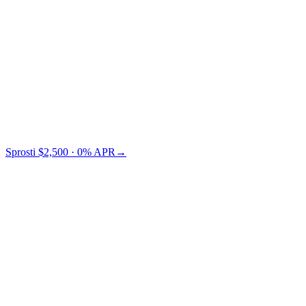
Credit Card
TradFi
Cashaa vam prihrani $73 v primerjavi s Nexo.
Sprosti $2,500 · 0% APR
→
§ Cene LTV
Izberite svoj LTV.
Nižji LTV = nižje tveganje = nižji APR. Sami izberete, kje na
krivulji želite sedeti.
← povlecite za primerjavo LTV razredov →
Zavarovanje
LTV 10%