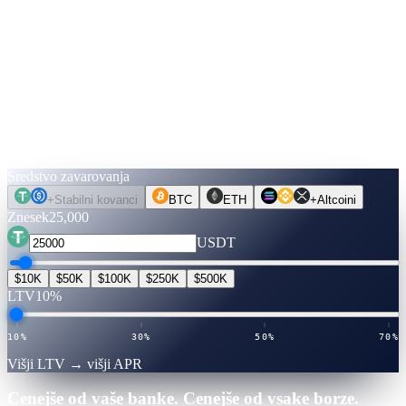
20%
30%
50%
70%
Najv.
↓
Preglejte številke.
Preden premaknete kovanec.
Izberite sredstvo, znesek, rok. Obrestne mere so preverjene v živo.
Preklopite na Sprostite gotovino in poglejte, koliko si lahko
izposodite — brez preverjanja kreditne sposobnosti, brez prodaje.
Sredstvo zavarovanja
+
Stabilni kovanci
BTC
ETH
+
Altcoini
Znesek
25,000
USDT
$10K
$50K
$100K
$250K
$500K
LTV
10%
10%
30%
50%
70%
Višji LTV → višji APR
Cenejše od vaše banke. Cenejše od vsake borze.