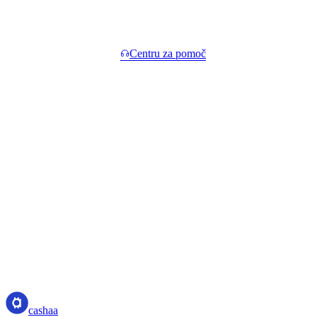
Pogosta vprašanja.
Kratki odgovori. Daljši v
Centru za pomoč
.
Kaj se zgodi, če cene padejo?
+
Kako hitro prejmem gotovino?
+
Kdaj dobim svoj kripto nazaj?
+
Ali je kazen za predčasno poravnavo?
+
Kakšen je minimum?
+
cashaa
cashaa