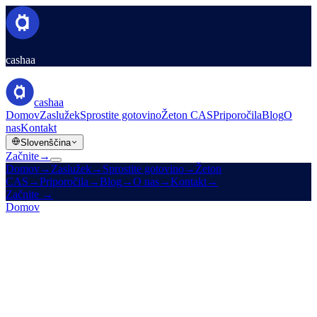
cashaa
cashaa
Domov
Zaslužek
Sprostite gotovino
Žeton CAS
Priporočila
Blog
O
nas
Kontakt
Slovenščina
Začnite
→
Domov
→
Zaslužek
→
Sprostite gotovino
→
Žeton
CAS
→
Priporočila
→
Blog
→
O nas
→
Kontakt
→
Začnite
→
Domov
/
Izdelki
/
Vezana vloga