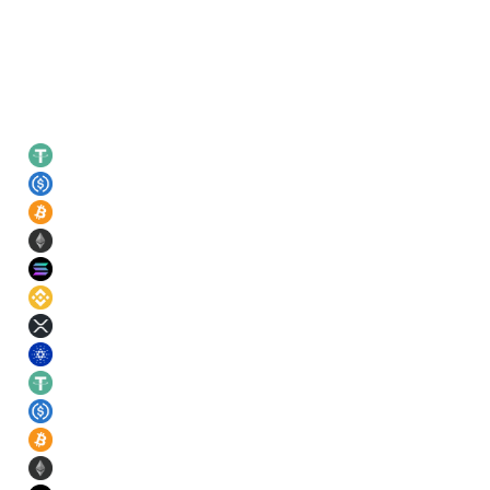
Leading rates
USDT
21
%
USDC
21
%
BTC
11
%
ETH
11
%
SOL
11
%
BNB
11
%
XRP
11
%
ADA
11
%
USDT
21
%
USDC
21
%
BTC
11
%
ETH
11
%