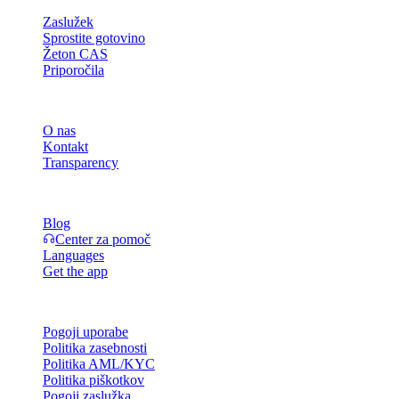
Zaslužek
Sprostite gotovino
Žeton CAS
Priporočila
Podjetje
O nas
Kontakt
Transparency
Viri
Blog
Center za pomoč
Languages
Get the app
Pravno
Pogoji uporabe
Politika zasebnosti
Politika AML/KYC
Politika piškotkov
Pogoji zaslužka