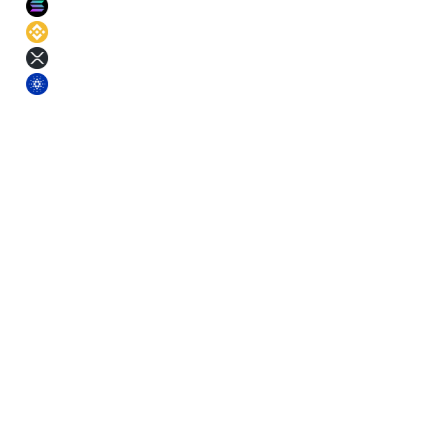
SOL
11
%
BNB
11
%
XRP
11
%
ADA
11
%
§ Pogoji
Izberite rok. Zaklenite obrestno mero.
Daljši roki zaslužijo več. Vsak rok prinaša majhen bonus osnovnega
donosa povrh APR sredstva.
Kratek
3
m
Fiksna obrestna mera
Srednji
6
m
Fiksna obrestna mera