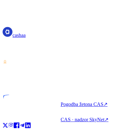
cashaa
cashaa
Ponudnik storitev za kriptovalute — licenciran v Kostariki.
Zaslužite, izposodite si in porabite kripto z enim računom.
VASP
Licencirana entiteta
Pogodba žetona CAS
↗
CAS · nadzor SkyNet
↗
Izdelek