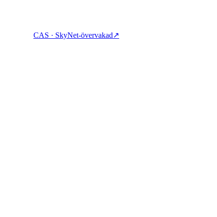
CAS · SkyNet-övervakad
↗