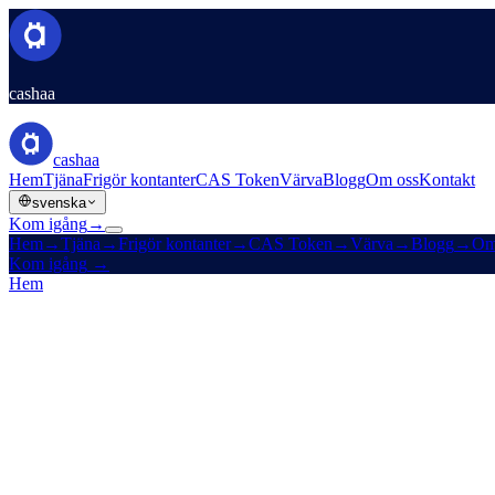
cashaa
cashaa
Hem
Tjäna
Frigör kontanter
CAS Token
Värva
Blogg
Om oss
Kontakt
svenska
Kom igång
→
Hem
→
Tjäna
→
Frigör kontanter
→
CAS Token
→
Värva
→
Blogg
→
Om
Kom igång
→
Hem
/
Företag
/
Om oss
→