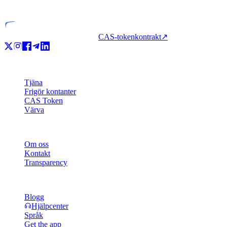
Licensierad enhet
CAS-tokenkontrakt
↗
Produkt
Tjäna
Frigör kontanter
CAS Token
Värva
Företag
Om oss
Kontakt
Transparency
Resurser
Blogg
Hjälpcenter
Språk
Get the app