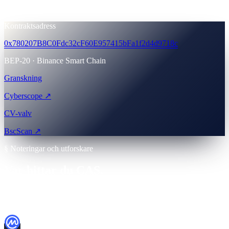
10
% ·
100,000,000 CAS
Kontraktsadress
0x780207B8C0Fdc32cF60E957415bFa1f2d4d9718c
BEP-20 · Binance Smart Chain
Granskning
Cyberscope ↗
CV-valv
BscScan ↗
§ Noteringar och utforskare
Var hittar du CAS.
Korsverifiera allt innan du köper. Kontrollera alltid
kontraktsadressen på BscScan först.