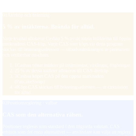
bonus när de tar värvningsinkomst i CAS.
01
Återköp och bränning
5 % av intäkterna. Brända för alltid.
Varje kvartal allokerar Cashaa 5 % av de totala intäkterna till öppna
marknadens CAS-köp. Varje CAS som köps via detta program
skickas till bränningsadressen — utbudsminskningen är permanent
och verifierbar on-chain.
1
Cashaa tjänar intäkter på insättningar, växlingar, frigöringar
2
5 % av dessa intäkter allokeras till CAS-återköp
3
Cashaa köper CAS på den öppna marknaden
(PancakeSwap)
4
Köpt CAS skickas till bränningsadressen — ur cirkulation
för alltid
02
Positionsreglering · valbar
CAS som den alternativa rälsen.
Positioner regleras som standard i den frigjorda valutan. CAS
erbjuds som det enda alternativet — användare kan välja att reglera