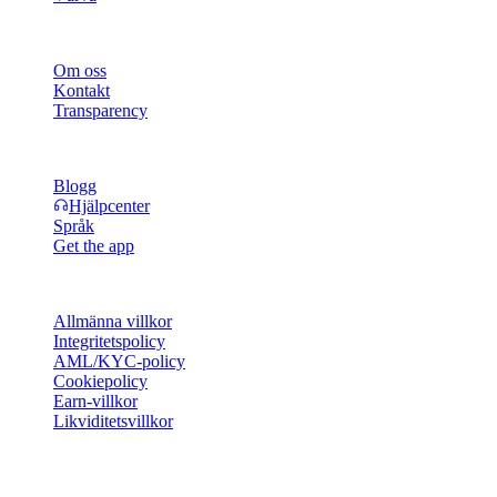
Företag
Om oss
Kontakt
Transparency
Resurser
Blogg
Hjälpcenter
Språk
Get the app
Juridik
Allmänna villkor
Integritetspolicy
AML/KYC-policy
Cookiepolicy
Earn-villkor
Likviditetsvillkor
Hela eller delar av Cashaa-plånbokens tjänster, vissa funktioner i
dem eller vissa digitala tillgångar är inte tillgängliga i vissa