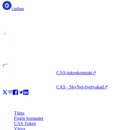
cashaa
Tjänsteleverantör för kryptotillgångar — licensierad från Costa Rica.
Tjäna, låna och spendera krypto med ett enda konto.
VASP
Licensierad enhet
CAS-tokenkontrakt
↗
CAS · SkyNet-övervakad
↗
Produkt
Tjäna
Frigör kontanter
CAS Token
Värva