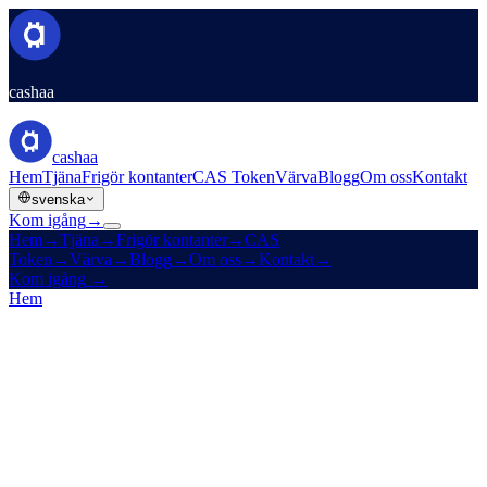
cashaa
cashaa
Hem
Tjäna
Frigör kontanter
CAS Token
Värva
Blogg
Om oss
Kontakt
svenska
Kom igång
→
Hem
→
Tjäna
→
Frigör kontanter
→
CAS
Token
→
Värva
→
Blogg
→
Om oss
→
Kontakt
→
Kom igång
→
Hem
/
CAS Token