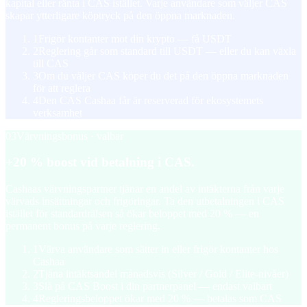
kapital eller ränta i CAS istället. Varje användare som väljer CAS
skapar ytterligare köptryck på den öppna marknaden.
1
Frigör kontanter mot din krypto — få USDT
2
Reglering går som standard till USDT — eller du kan växla
till CAS
3
Om du väljer CAS köper du det på den öppna marknaden
för att reglera
4
Den CAS Cashaa får är reserverad för ekosystemets
verksamhet
03
Värvningsbonus · valbar
+20 % boost vid betalning i CAS.
Cashaas värvningspartner tjänar en andel av intäkterna från varje
värvads insättningar och frigöringar. Ta den utbetalningen i CAS
istället för standardrälsen så ökar beloppet med 20 % — en
permanent bonus på varje reglering.
1
Värva användare som sätter in eller frigör kontanter hos
Cashaa
2
Tjäna intäktsandel månadsvis (Silver / Gold / Elite-nivåer)
3
Slå på CAS Boost i din partnerpanel — endast valbart
4
Regleringsbeloppet ökar med 20 % — betalas som CAS