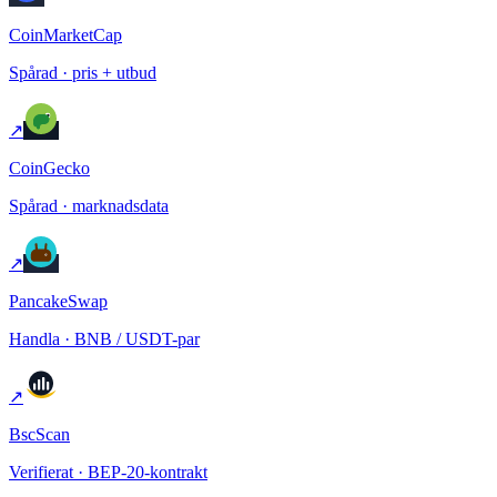
CoinMarketCap
Spårad · pris + utbud
↗
CoinGecko
Spårad · marknadsdata
↗
PancakeSwap
Handla · BNB / USDT-par
↗
BscScan
Verifierat · BEP-20-kontrakt