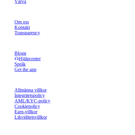
Värva
Företag
Om oss
Kontakt
Transparency
Resurser
Blogg
Hjälpcenter
Språk
Get the app
Juridik
Allmänna villkor
Integritetspolicy
AML/KYC-policy
Cookiepolicy
Earn-villkor
Likviditetsvillkor
Hela eller delar av Cashaa-plånbokens tjänster, vissa funktioner i
dem eller vissa digitala tillgångar är inte tillgängliga i vissa