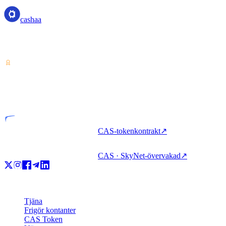
cashaa
Tjänsteleverantör för kryptotillgångar — licensierad från Costa Rica.
Tjäna, låna och spendera krypto med ett enda konto.
VASP
Licensierad enhet
CAS-tokenkontrakt
↗
CAS · SkyNet-övervakad
↗
Produkt
Tjäna
Frigör kontanter
CAS Token