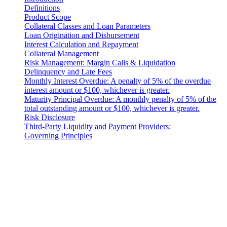
Definitions
Product Scope
Collateral Classes and Loan Parameters
Loan Origination and Disbursement
Interest Calculation and Repayment
Collateral Management
Risk Management: Margin Calls & Liquidation
Delinquency and Late Fees
Monthly Interest Overdue: A penalty of 5% of the overdue
interest amount or $100, whichever is greater.
Maturity Principal Overdue: A monthly penalty of 5% of the
total outstanding amount or $100, whichever is greater.
Risk Disclosure
Third-Party Liquidity and Payment Providers:
Governing Principles
Juridiskt meddelande
Viktigt: Detta juridiska dokument är endast bindande på engelska.
Översättningar tillhandahålls för bekvämlighet. Vid eventuell
oöverensstämmelse mellan den engelska versionen och en
översättning ska den engelska versionen ha företräde.
Introduction