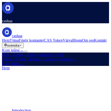
cashaa
cashaa
Hem
Tjäna
Frigör kontanter
CAS Token
Värva
Blogg
Om oss
Kontakt
svenska
Kom igång
→
Hem
→
Tjäna
→
Frigör kontanter
→
CAS
Token
→
Värva
→
Blogg
→
Om oss
→
Kontakt
→
Kom igång
→
Hem
/
Juridik
/
Liquidity Terms
På den här sidan
Introduction