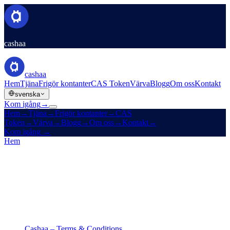
cashaa
cashaa
Hem
Tjäna
Frigör kontanter
CAS Token
Värva
Blogg
Om oss
Kontakt
svenska
Kom igång
→
Hem
→
Tjäna
→
Frigör kontanter
→
CAS
Token
→
Värva
→
Blogg
→
Om oss
→
Kontakt
→
Kom igång
→
Hem
/
Juridik
/
Terms & Conditions
På den här sidan
Cashaa – Terms & Conditions