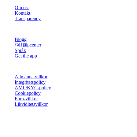
Om oss
Kontakt
Transparency
Resurser
Blogg
Hjälpcenter
Språk
Get the app
Juridik
Allmänna villkor
Integritetspolicy
AML/KYC-policy
Cookiepolicy
Earn-villkor
Likviditetsvillkor
Hela eller delar av Cashaa-plånbokens tjänster, vissa funktioner i
dem eller vissa digitala tillgångar är inte tillgängliga i vissa
jurisdiktioner, inklusive där restriktioner eller begränsningar kan
gälla, enligt vad som anges på Cashaa-plattformen och i tillämpliga
allmänna villkor.