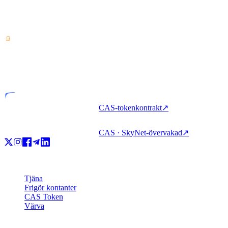
Tjänsteleverantör för kryptotillgångar — licensierad från Costa Rica.
Tjäna, låna och spendera krypto med ett enda konto.
VASP
Licensierad enhet
CAS-tokenkontrakt
↗
CAS · SkyNet-övervakad
↗
Produkt
Tjäna
Frigör kontanter
CAS Token
Värva
Företag