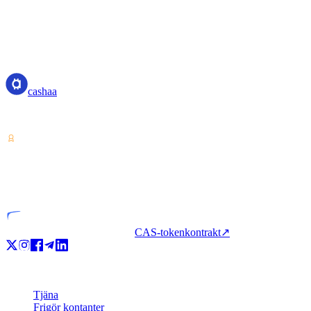
cashaa
cashaa
Tjänsteleverantör för kryptotillgångar — licensierad från Costa Rica.
VASP
Licensierad enhet
CAS-tokenkontrakt
↗
Produkt
Tjäna
Frigör kontanter