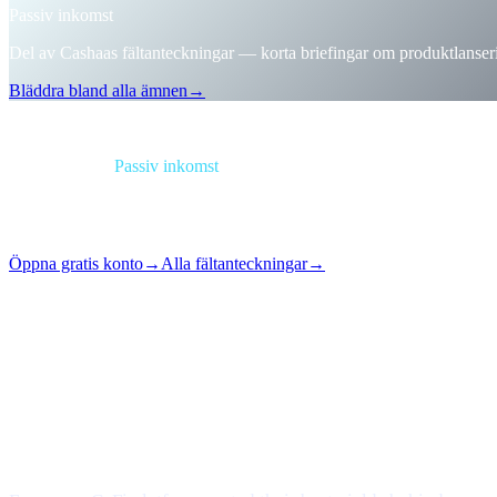
Passiv inkomst
Del av Cashaas fältanteckningar — korta briefingar om produktlanse
Bläddra bland alla ämnen
→
Briefing
Kategori
Passiv inkomst
Format
Fältanteckning
Läsning
1 min
Nummer
#06
Öppna gratis konto
→
Alla fältanteckningar
→
i
Den här artikeln är tillgänglig på engelska. Översättningar av hela in
Loyalty mazes, tier games, token-locking gymnastics — gon
What changed