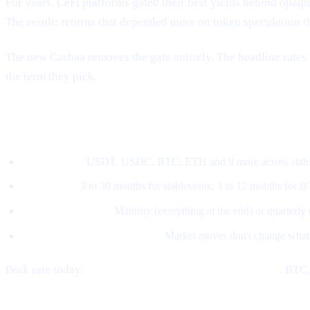
For years, CeFi platforms gated their best yields behind opaque 
The result: returns that depended more on token speculation t
The new Cashaa removes the gate entirely. The headline rates 
the term they pick.
How the new model works
Pick an asset.
USDT, USDC, BTC, ETH and 9 more across stable
Pick a term.
3 to 30 months for stablecoins; 3 to 12 months for 
Pick a payout style.
Maturity (everything at the end) or quarterly
The rate locks at subscription.
Market moves don't change what
Peak rate today:
21% APY on stablecoins at 30 months
. BTC