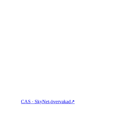
 Tjäna, låna och spendera krypto med ett enda konto.
CAS · SkyNet-övervakad
↗