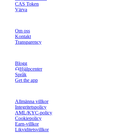
CAS Token
Värva
Företag
Om oss
Kontakt
Transparency
Resurser
Blogg
Hjälpcenter
Språk
Get the app
Juridik
Allmänna villkor
Integritetspolicy
AML/KYC-policy
Cookiepolicy
Earn-villkor
Likviditetsvillkor