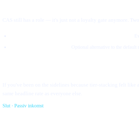
Where CAS fits in now
CAS still has a role — it's just not a loyalty gate anymore. Two
5% of revenue buys CAS on the open market and burns it.
Ev
Loans can be repaid in CAS.
Optional alternative to the default
What this means for you
If you've been on the sidelines because tier-stacking felt lik
same headline rate as everyone else.
Slut · Passiv inkomst