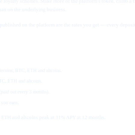
loyalty schemes. Stake more of the platform's token, climb a tier
han on the underlying business.
published on the platform are the rates you get — every deposit
coins, BTC, ETH and altcoins.
BTC, ETH and altcoins.
 (paid out every 3 months).
 you earn.
, ETH and altcoins peak at 11% APY at 12 months.