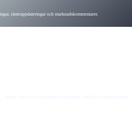
ringar, ränteuppdateringar och marknadskommentarer.
lägg är på väg — titel och sammanfattning ovan är översatta.
e.
Same rates for everyone, fixed-term, locked at subscription.