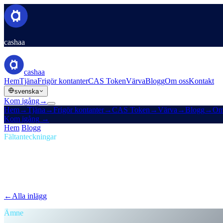
cashaa
cashaa
Hem
Tjäna
Frigör kontanter
CAS Token
Värva
Blogg
Om oss
Kontakt
svenska
Kom igång
→
Hem
→
Tjäna
→
Frigör kontanter
→
CAS Token
→
Värva
→
Blogg
→
Om
Kom igång
→
Hem
/
Blogg
/
Passiv inkomst
Fältanteckningar
Passiv inkomst
Nummer 06 · 1 min läsning
Nya Cashaa: inga hinder, inga tokens — ba
Lojalitetslabyrinter, nivåspel, token-låsningsakrobatik — borta. Samma r
←
Alla inlägg
/blog/
the-new-cashaa-no-hoops-no-tokens-just-the-best-r
Ämne