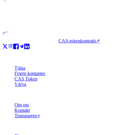
VASP
Licensierad enhet
CAS-tokenkontrakt
↗
Produkt
Tjäna
Frigör kontanter
CAS Token
Värva
Företag
Om oss
Kontakt
Transparency
Resurser