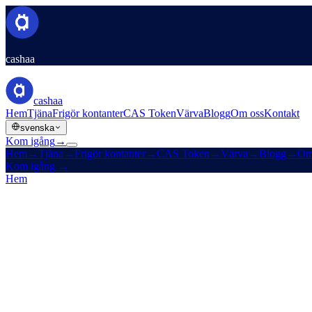
cashaa
cashaa
Hem
Tjäna
Frigör kontanter
CAS Token
Värva
Blogg
Om oss
Kontakt
svenska
Kom igång
→
Hem
→
Tjäna
→
Frigör kontanter
→
CAS Token
→
Värva
→
Blogg
→
Om
Kom igång
→
Hem
/
Produkter
/
Fast insättning