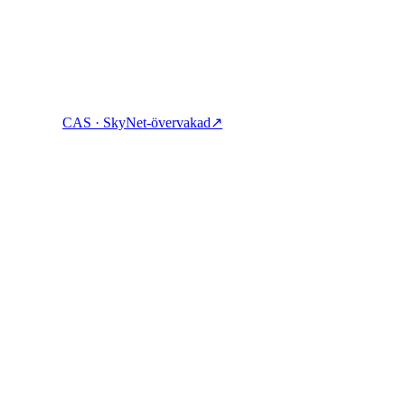
CAS · SkyNet-övervakad
↗