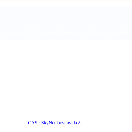
guruh jamoatchilik tomonidan boshqariladi va adminlar va a'zolarning f
aydi.
ta hisob bilan kripto orqali earn qiling, qarz oling va sarflang.
CAS · SkyNet kuzatuvida
↗