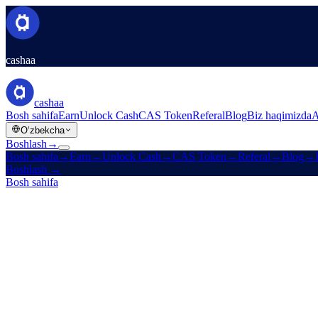
cashaa
cashaa
Bosh sahifa
Earn
Unlock Cash
CAS Token
Referal
Blog
Biz haqimizda
A
Oʻzbekcha
Boshlash
→
Bosh sahifa
→
Earn
→
Unlock Cash
→
CAS Token
→
Referal
→
Blog
→
Boshlash
→
Bosh sahifa
/
Kompaniya
/
Aloqa
Qo'llab-quvvatlashga murojaat qiling
Cashaa Mijozlarni qo'llab-quvvatlash barcha savollaringizga yordam be