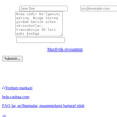
Ismingiz
*
Email
*
Tavsif
*
Veb-sayt
Yuborish orqali siz bizning
Maxfiylik siyosatimiz
ga rozilik bildirasiz.
Yuborish
→
Tezroq yo'llar
Ba'zan sizga forma kerak emas.
Yordam markazi
help.cashaa.com
FAQ lar, qo'llanmalar, muammolarni bartaraf etish
→