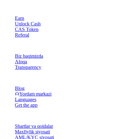
Mahsulot
Earn
Unlock Cash
CAS Token
Referal
Kompaniya
Biz haqimizda
Aloqa
Transparency
Resurslar
Blog
Yordam markazi
Languages
Get the app
Huquqiy
Shartlar va qoidalar
Maxfiylik siyosati
AML/KYC siyosati