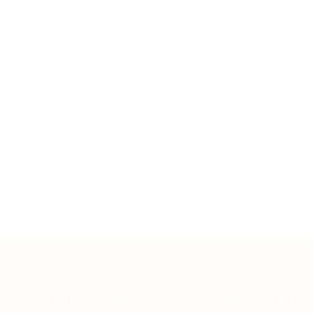
oshqa maxfiy ma'lumotlarni, hech qanday shaxsiy yoki hisobga oid ma'