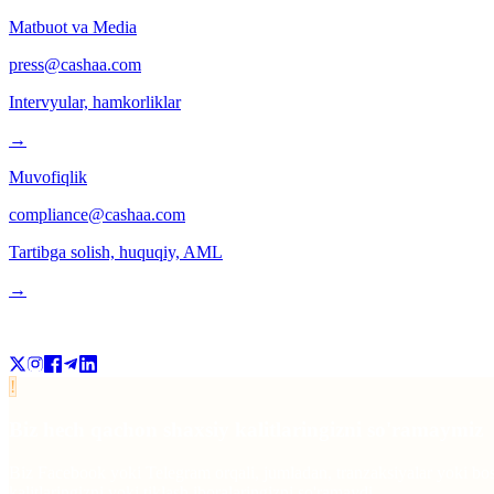
Matbuot va Media
press@cashaa.com
Intervyular, hamkorliklar
→
Muvofiqlik
compliance@cashaa.com
Tartibga solish, huquqiy, AML
→
Bizni kuzating
!
Biz hech qachon shaxsiy kalitlaringizni so'ramaymiz
Biz Facebook yoki Telegram orqali, jumladan, tranzaksiyalar yoki b
kalitlaringizni yoki tiklash iboralaringizni so'ramaydi.