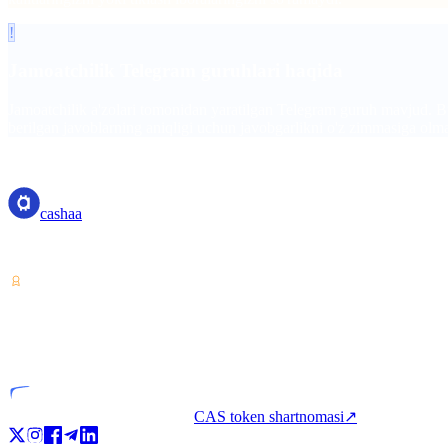
!
Jamoatchilik Telegram guruhlari haqida
Jamoatchilik a'zolari tomonidan yaratilgan Telegram guruh mavjud. Bu 
berilgan javoblarning aniqligi uchun javobgarlikni o'z zimmasiga olm
cashaa
cashaa
Kripto-aktivlar xizmati provayderi — Kosta-Rikada litsenziyalangan. Bit
VASP
Litsenziyalangan tashkilot
CAS token shartnomasi
↗