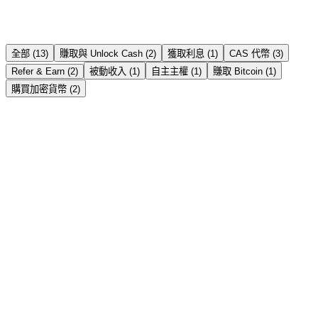
全部 (13)
賺取與 Unlock Cash (2)
獲取利息 (1)
CAS 代幣 (3)
Refer & Earn (2)
被動收入 (1)
自主主權 (1)
賺取 Bitcoin (1)
購買加密貨幣 (2)
賺取與 Unlock Cash
→
Instant Crypto Loan: How to Unlock Cash From
Your Crypto in Minutes
Borrow stablecoins against your crypto in minutes — no credit
check, no selling. Here's how an instant crypto loan works, how fast
it really is, and the India tax angle.
閱讀故事 →
獲取利息
→
Crypto FD vs Bank FD in India 2026: Which Gives
Better Returns?