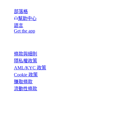
部落格
幫助中心
語言
Get the app
法律
條款與細則
隱私權政策
AML/KYC 政策
Cookie 政策
賺取條款
流動性條款
Cashaa 錢包服務的全部或部分功能、部分數位資產可能不適
用於特定司法管轄區,包括如 Cashaa 平台及相關一般條款與細
則所載之適用限制或限定條件。
© 2016–2026 Cashaa · 版權所有