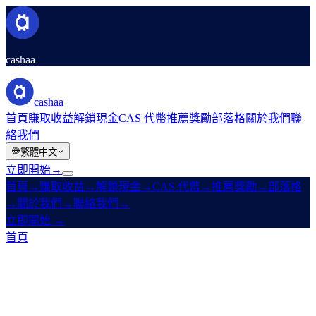
cashaa
cashaa
首頁
賺取收益
解鎖現金
CAS 代幣
推薦獎勵
部落格
關於我們
聯
絡我們
繁體中文
立即開始
→
首頁
→
賺取收益
→
解鎖現金
→
CAS 代幣
→
推薦獎勵
→
部落格
→
關於我們
→
聯絡我們
→
立即開始
→
首頁
/
部落格