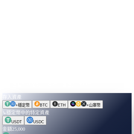
30 個月
到期時您將賺取
+
$13,125
↓
先試算數字。
再決定動用任何資產。
選擇資產、金額與期限。利率即時驗證。切換至「解鎖現金」
即可查看可借金額 — 免信用審查,無需出售。
存入資產
+
穩定幣
BTC
ETH
+
山寨幣
↳
穩定幣中的特定資產
USDT
USDC
金額
25,000