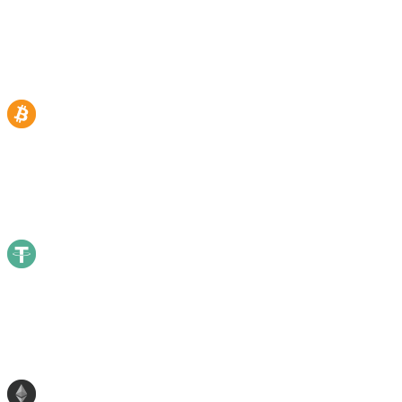
多少,我們即持有多少 — 可驗證。
資產明細
持有量
分布
BTC
Bitcoin
55.71
%
55.71
%
USDT
Tether
10.31
%
10.31
%