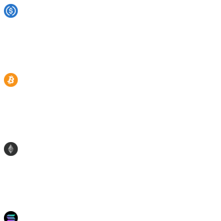
USDC
21
%
8%
5.60%
9%
13%
10%
BTC
11
%
7%
—
7%
10%
6%
ETH
11
%
8%
2.72%
7.50%
10%
6.20%