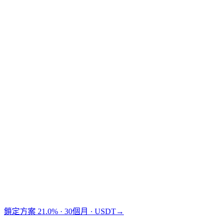
Traditional financing
TradFi
Cashaa 讓您比 Binance 多賺 $1,875。
鎖定方案 21.0% · 30個月 · USDT
→