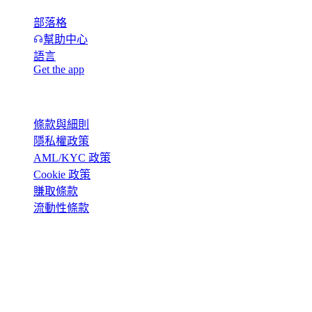
部落格
幫助中心
語言
Get the app
法律
條款與細則
隱私權政策
AML/KYC 政策
Cookie 政策
賺取條款
流動性條款
Cashaa 錢包服務的全部或部分功能、部分數位資產可能不適
用於特定司法管轄區,包括如 Cashaa 平台及相關一般條款與細
則所載之適用限制或限定條件。
© 2016–2026 Cashaa · 版權所有