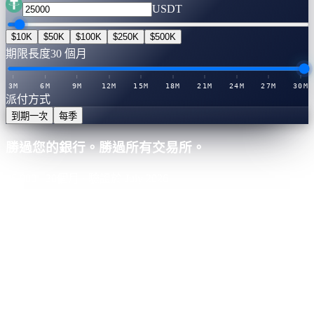
USDT
$10K
$50K
$100K
$250K
$500K
期限長度
30 個月
3M
6M
9M
12M
15M
18M
21M
24M
27M
30M
派付方式
到期一次
每季
勝過您的銀行。勝過所有交易所。
25,000
·
30
個月
·
驗證於 July 2026
Cashaa · 最佳利率
勝出
21.0
%
APY
·
已驗證利率表
您將賺取
+
$
13,125
整個期限