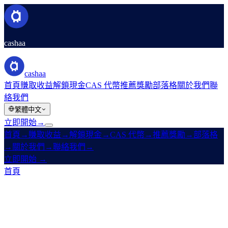
cashaa
cashaa
首頁
賺取收益
解鎖現金
CAS 代幣
推薦獎勵
部落格
關於我們
聯
絡我們
繁體中文
立即開始
→
首頁
→
賺取收益
→
解鎖現金
→
CAS 代幣
→
推薦獎勵
→
部落格
→
關於我們
→
聯絡我們
→
立即開始
→
首頁
/
產品
/
賺取收益