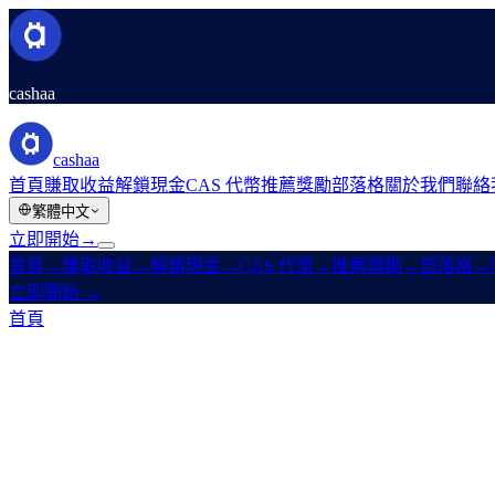
cashaa
cashaa
首頁
賺取收益
解鎖現金
CAS 代幣
推薦獎勵
部落格
關於我們
聯絡
繁體中文
立即開始
→
首頁
→
賺取收益
→
解鎖現金
→
CAS 代幣
→
推薦獎勵
→
部落格
→
立即開始
→
首頁
/
法律
/
Terms & Conditions
本頁內容