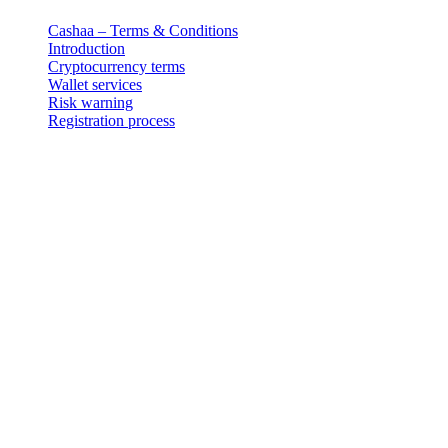
Cashaa – Terms & Conditions
Introduction
Cryptocurrency terms
Wallet services
Risk warning
Registration process
法律聲明
重要提示:本法律文件僅以英文版本為準。翻譯版本僅供參考。
Cashaa – Terms & Conditions
Introduction
Cashaa is the trading name and it’s crypto wallet and exchange servi
between you and 3-102-942115, SOCIEDAD DE RESPONSABILIDAD LIMI
registered address at Provincia San José, Cantón Santa Ana, Pozos, 
"our").
Cryptocurrency terms