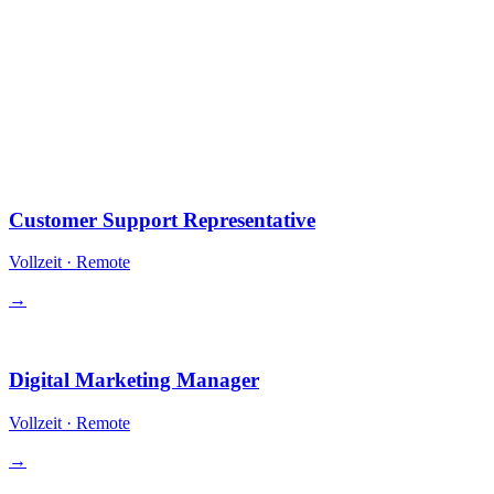
§ Offene Rollen
10 Positionen.
Alle Remote-first. Equity in einigen Rollen. Wettbewerbsfähige
Vergütung + Krypto-Zahlung optional.
Operations
Customer Support Representative
Vollzeit
·
Remote
→
Growth
Digital Marketing Manager
Vollzeit
·
Remote
→