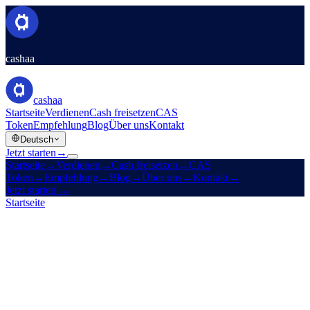
cashaa
cashaa
Startseite
Verdienen
Cash freisetzen
CAS
Token
Empfehlung
Blog
Über uns
Kontakt
Deutsch
Jetzt starten
→
Startseite
→
Verdienen
→
Cash freisetzen
→
CAS
Token
→
Empfehlung
→
Blog
→
Über uns
→
Kontakt
→
Jetzt starten
→
Startseite
/
Karriere