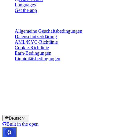
Languages
Get the app
Rechtliches
Allgemeine Geschäftsbedingungen
Datenschutzerklärung
AML/KYC-Richtlinie
Cookie-Richtlinie
Earn-Bedingungen
Liquiditätsbedingungen
Alle oder Teile der Cashaa-Wallet-Dienste, einige ihrer Funktionen
oder bestimmte digitale Vermögenswerte sind in bestimmten
Rechtsräumen nicht verfügbar, einschließlich dort, wo
Einschränkungen oder Beschränkungen gelten können, wie auf der
Cashaa-Plattform und in den jeweiligen allgemeinen
Geschäftsbedingungen angegeben.
© 2016–2026 Cashaa · Alle Rechte vorbehalten
Deutsch
Built in the open
Alle Systeme betriebsbereit
Lic. Costa Rica