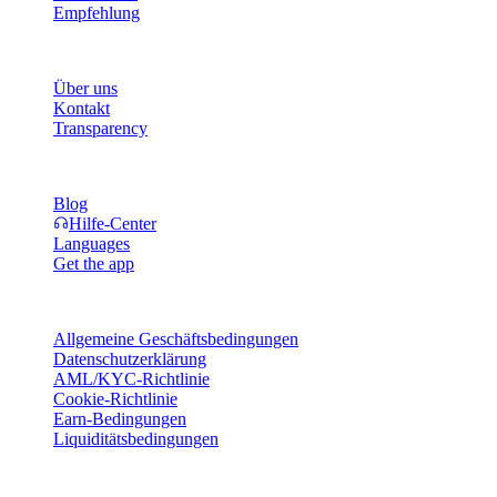
Empfehlung
Unternehmen
Über uns
Kontakt
Transparency
Ressourcen
Blog
Hilfe-Center
Languages
Get the app
Rechtliches
Allgemeine Geschäftsbedingungen
Datenschutzerklärung
AML/KYC-Richtlinie
Cookie-Richtlinie
Earn-Bedingungen
Liquiditätsbedingungen
Alle oder Teile der Cashaa-Wallet-Dienste, einige ihrer Funktionen
oder bestimmte digitale Vermögenswerte sind in bestimmten