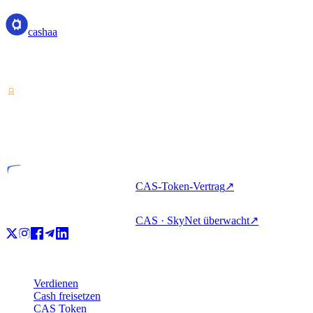
cashaa
Dienstleister für Krypto-Vermögenswerte — lizenziert in Costa
Rica. Krypto verdienen, beleihen und ausgeben mit einem Konto.
VASP
Lizenziertes Unternehmen
CAS-Token-Vertrag
↗
CAS · SkyNet überwacht
↗
Produkt
Verdienen
Cash freisetzen
CAS Token