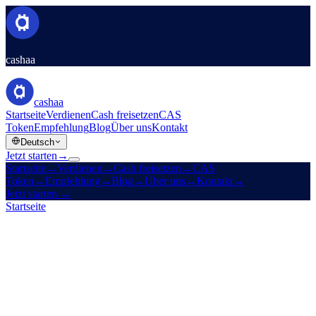
cashaa
cashaa
Startseite
Verdienen
Cash freisetzen
CAS
Token
Empfehlung
Blog
Über uns
Kontakt
Deutsch
Jetzt starten
→
Startseite
→
Verdienen
→
Cash freisetzen
→
CAS
Token
→
Empfehlung
→
Blog
→
Über uns
→
Kontakt
→
Jetzt starten
→
Startseite
/
Unternehmen
/
Kontakt