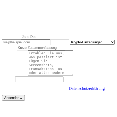
Support kontaktieren
Der Cashaa-Kundensupport hilft Ihnen bei allen Fragen. Antworten
innerhalb eines Werktags.
Ihr Name
*
E-Mail
*
Kategorie
*
Betreff
*
Beschreibung
*
Website
Mit dem Absenden stimmen Sie unserer
Datenschutzerklärung
zu.
Absenden
→
Schnellere Wege
Manchmal brauchen Sie kein Formular.