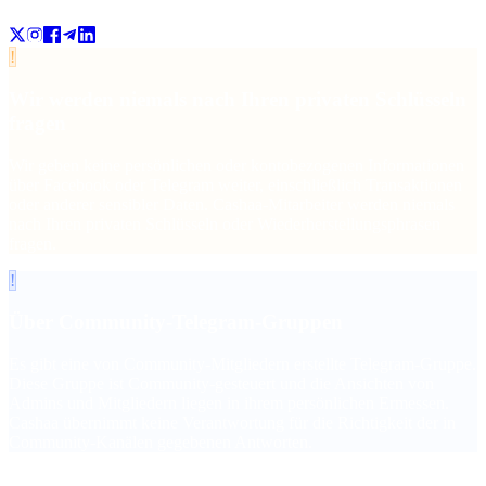
!
Wir werden niemals nach Ihren privaten Schlüsseln
fragen
Wir geben keine persönlichen oder kontobezogenen Informationen
über Facebook oder Telegram weiter, einschließlich Transaktionen
oder anderer sensibler Daten. Cashaa-Mitarbeiter werden niemals
nach Ihren privaten Schlüsseln oder Wiederherstellungsphrasen
fragen.
!
Über Community-Telegram-Gruppen
Es gibt eine von Community-Mitgliedern erstellte Telegram-Gruppe.
Diese Gruppe ist Community-gesteuert und die Ansichten von
Admins und Mitgliedern liegen in ihrem persönlichen Ermessen.
Cashaa übernimmt keine Verantwortung für die Richtigkeit der in
Community-Kanälen gegebenen Antworten.
cashaa