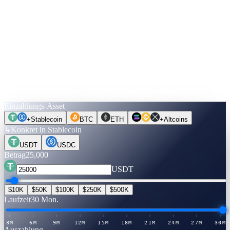
+
$13,125
↓
Rechnen Sie nach.
Bevor Sie einen Coin bewegen.
Wählen Sie ein Asset, einen Betrag, eine Laufzeit. Zinsen werden
live verifiziert. Wechseln Sie zu „Cash freisetzen“, um zu sehen,
was Sie beleihen können — ohne Bonitätsprüfung, ohne Verkauf.
Einzahlungs-Asset
+
Stablecoin
BTC
ETH
+
Altcoins
↳
Konkret in Stablecoin
USDT
USDC
Betrag
25,000
USDT
$10K
$50K
$100K
$250K
$500K
Laufzeit
30 Mon.
3M
6M
9M
12M
15M
18M
21M
24M
27M
30M
Auszahlung