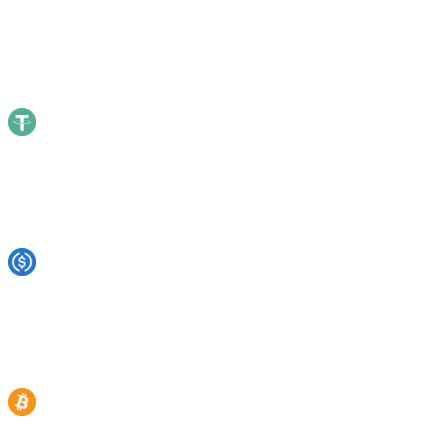
Cashaa
Nexo
YouHodler
Crypto.com
Binance
Coinbase
USDT
21
%
16%
—
—
18%
9%
USDC
21
%
8%
5.60%
9%
13%
10%
BTC
11
%
7%