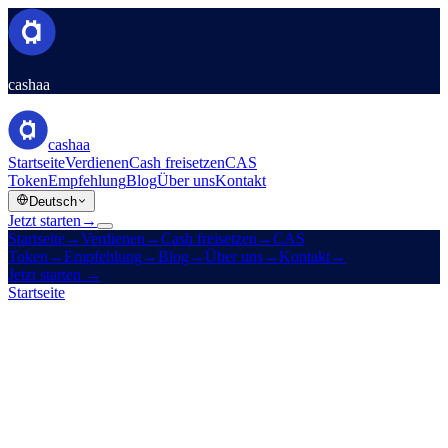
cashaa
cashaa
Startseite
Verdienen
Cash freisetzen
CAS
Token
Empfehlung
Blog
Über uns
Kontakt
Deutsch
Jetzt starten
→
Startseite
→
Verdienen
→
Cash freisetzen
→
CAS
Token
→
Empfehlung
→
Blog
→
Über uns
→
Kontakt
→
Jetzt starten
→
Startseite
/
Produkte
/
Verdienen