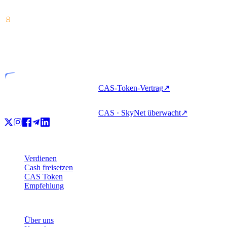
Rica. Krypto verdienen, beleihen und ausgeben mit einem Konto.
VASP
Lizenziertes Unternehmen
CAS-Token-Vertrag
↗
CAS · SkyNet überwacht
↗
Produkt
Verdienen
Cash freisetzen
CAS Token
Empfehlung
Unternehmen
Über uns