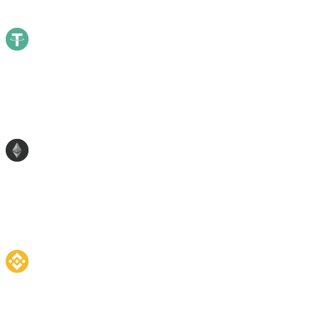
55.71
%
55.71
%
USDT
Tether
10.31
%
10.31
%
ETH
Ethereum
6.56
%
6.56
%
BNB
Binance Coin