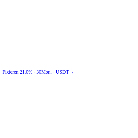
Traditional financing
TradFi
Cashaa verdient Ihnen $1,875 mehr als Binance.
Fixieren 21.0% · 30Mon. · USDT
→
§ Spitzenklasse
Höher als jeder Vergleichbare.
Gegen 5 Konkurrenzplattformen verglichen. Wir gewinnen bei
jedem Asset, bei dem wir gelistet sind.
← wischen, um Plattformen zu vergleichen →
Asset