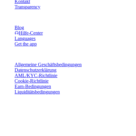
Kontakt
Transparency
Ressourcen
Blog
Hilfe-Center
Languages
Get the app
Rechtliches
Allgemeine Geschäftsbedingungen
Datenschutzerklärung
AML/KYC-Richtlinie
Cookie-Richtlinie
Earn-Bedingungen
Liquiditätsbedingungen
Alle oder Teile der Cashaa-Wallet-Dienste, einige ihrer Funktionen
oder bestimmte digitale Vermögenswerte sind in bestimmten
Rechtsräumen nicht verfügbar, einschließlich dort, wo
Einschränkungen oder Beschränkungen gelten können, wie auf der
Cashaa-Plattform und in den jeweiligen allgemeinen
Geschäftsbedingungen angegeben.