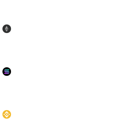
—
7%
10%
6%
ETH
11
%
8%
2.72%
7.50%
10%
6.20%
SOL
11
%
—
—
—
20%
—
BNB
11
%
14%
8.76%