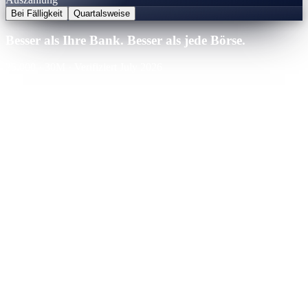
Bei Fälligkeit
Quartalsweise
Besser als Ihre Bank. Besser als jede Börse.
25,000
·
30
M
·
Verifiziert July 2026
Cashaa · Bester Zins
Sieger
21.0
%
APY
·
Verifizierte Zinstabelle
Sie würden verdienen
+
$
13,125
über die Laufzeit
Binance
CeFi
Nexo
CeFi