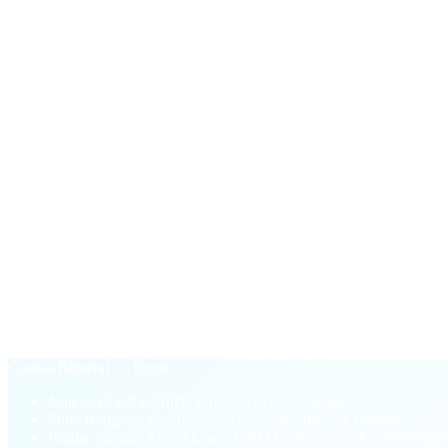
M02
Facilitator-Bonus
$100
in CAS
Einmalige Auszahlung beim ersten Mal, wenn das aktive Freis
§ Warum Cashaa Referral
Leistungsbasiert.
Nicht Pay-to-Play.
Altes Loyalty-Modell
CAS-Tokens kaufen, um höhere Stufen freizuschalten
Stufe an Ihr Wallet-Guthaben gebunden
Einseitig: nur Einzahlungs-Empfehlungen
Pay-to-Play-Barriere blockiert neue Partner
Cashaa Referral — Heute
Null CAS erforderlich, um bei Silver zu starten
Stufe festgelegt durch Netzwerkumsatz, den Sie bringen
Dualer Stream: Einzahlungs- UND Freisetzungs-Empfehlunge