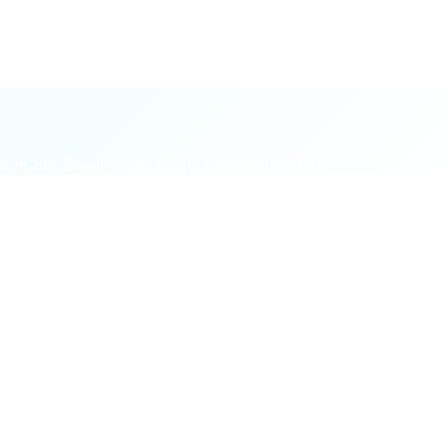
SDT, BTC usw.
inem 20%-Bonus obendrauf. Kein Kauf erforderlich.
sprünge.
 nicht nur Beharrlichkeit.
t sich über jeden Eingeladenen.