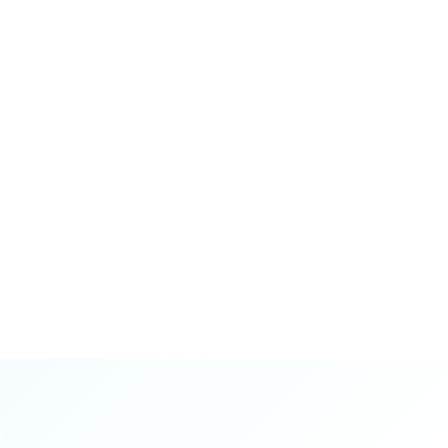
etzungsvolumen Ihres Netzwerks $50.000 überschreitet.
n