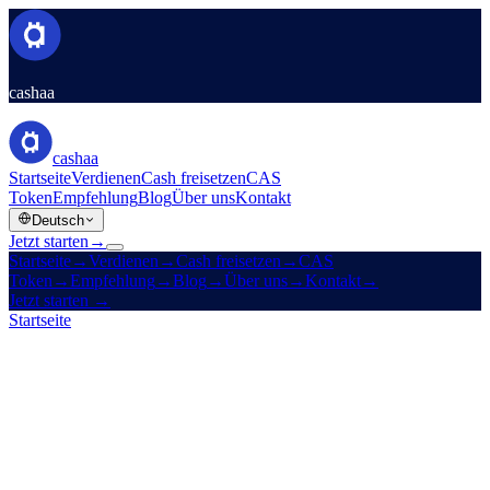
cashaa
cashaa
Startseite
Verdienen
Cash freisetzen
CAS
Token
Empfehlung
Blog
Über uns
Kontakt
Deutsch
Jetzt starten
→
Startseite
→
Verdienen
→
Cash freisetzen
→
CAS
Token
→
Empfehlung
→
Blog
→
Über uns
→
Kontakt
→
Jetzt starten
→
Startseite
/
Rechtliches
/
Earn Terms
Auf dieser Seite