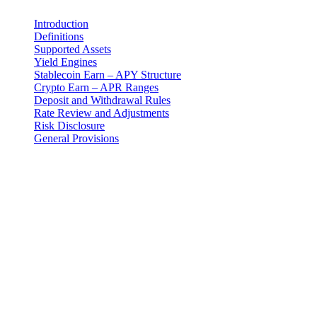
Introduction
Definitions
Supported Assets
Yield Engines
Stablecoin Earn – APY Structure
Crypto Earn – APR Ranges
Deposit and Withdrawal Rules
Rate Review and Adjustments
Risk Disclosure
General Provisions
Rechtlicher Hinweis
Wichtig: Dieses Rechtsdokument ist nur in der englischen Fassung
verbindlich. Übersetzungen werden zur Vereinfachung bereitgestellt.
Im Falle einer Abweichung zwischen der englischen Fassung und
einer Übersetzung hat die englische Fassung Vorrang.
Introduction
These Earn Terms are an addendum to the master Terms and
Conditions and govern your use of the Earn Program provided by 3-
102-942115, SOCIEDAD DE RESPONSABILIDAD LIMITADA