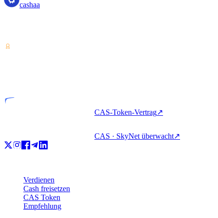
cashaa
Dienstleister für Krypto-Vermögenswerte — lizenziert in Costa
Rica. Krypto verdienen, beleihen und ausgeben mit einem Konto.
VASP
Lizenziertes Unternehmen
CAS-Token-Vertrag
↗
CAS · SkyNet überwacht
↗
Produkt
Verdienen
Cash freisetzen
CAS Token
Empfehlung