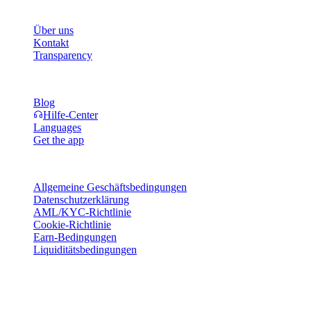
Unternehmen
Über uns
Kontakt
Transparency
Ressourcen
Blog
Hilfe-Center
Languages
Get the app
Rechtliches
Allgemeine Geschäftsbedingungen
Datenschutzerklärung
AML/KYC-Richtlinie
Cookie-Richtlinie
Earn-Bedingungen
Liquiditätsbedingungen
Alle oder Teile der Cashaa-Wallet-Dienste, einige ihrer Funktionen
oder bestimmte digitale Vermögenswerte sind in bestimmten
Rechtsräumen nicht verfügbar, einschließlich dort, wo
Einschränkungen oder Beschränkungen gelten können, wie auf der