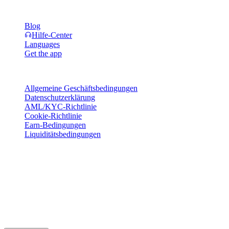
Ressourcen
Blog
Hilfe-Center
Languages
Get the app
Rechtliches
Allgemeine Geschäftsbedingungen
Datenschutzerklärung
AML/KYC-Richtlinie
Cookie-Richtlinie
Earn-Bedingungen
Liquiditätsbedingungen
Alle oder Teile der Cashaa-Wallet-Dienste, einige ihrer Funktionen
oder bestimmte digitale Vermögenswerte sind in bestimmten
Rechtsräumen nicht verfügbar, einschließlich dort, wo
Einschränkungen oder Beschränkungen gelten können, wie auf der
Cashaa-Plattform und in den jeweiligen allgemeinen
Geschäftsbedingungen angegeben.
© 2016–2026 Cashaa · Alle Rechte vorbehalten