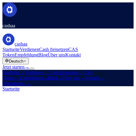
cashaa
cashaa
Startseite
Verdienen
Cash freisetzen
CAS
Token
Empfehlung
Blog
Über uns
Kontakt
Deutsch
Jetzt starten
→
Startseite
→
Verdienen
→
Cash freisetzen
→
CAS
Token
→
Empfehlung
→
Blog
→
Über uns
→
Kontakt
→
Jetzt starten
→
Startseite
/
Rechtliches
/
AML / KYC Policy
Auf dieser Seite