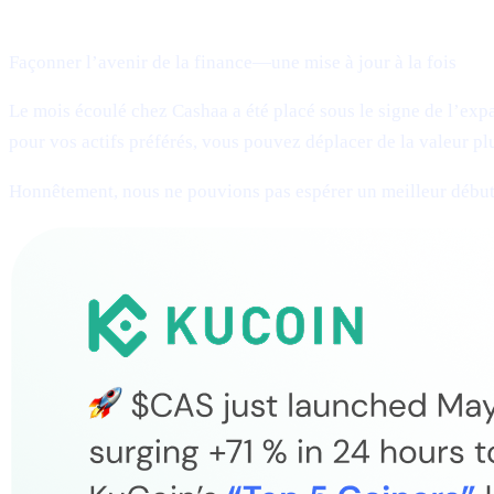
Bienvenue dans Cashaa Pulse – Numéro #13 !
Façonner l’avenir de la finance—une mise à jour à la fois
Le mois écoulé chez Cashaa a été placé sous le signe de l’ex
pour vos actifs préférés, vous pouvez déplacer de la valeur pl
Honnêtement, nous ne pouvions pas espérer un meilleur début