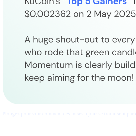
Plongez pour voir comment ces mises à jour se traduisent par d
## 1 | Expansion multi-chaîne
— nouveaux