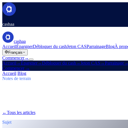
cashaa
cashaa
Accueil
Épargner
Débloquer du cash
Jeton CAS
Parrainage
Blog
À prop
Français
Commencer
→
Accueil
→
Épargner
→
Débloquer du cash
→
Jeton CAS
→
Parrainage
Commencer
→
Accueil
/
Blog
/
Gagner du Bitcoin
Notes de terrain
Gagner du Bitcoin
Numéro 03 · 6 min de lecture
Cashaa : envolée de CAS, plans Earn $T
Le jeton CAS s'envole, Baiba Broka relaie Un:Block 2025, et $TRU
←
Tous les articles
/blog/
cashaa-cas-surge-trump-earn-plans-and-unbl
Sujet