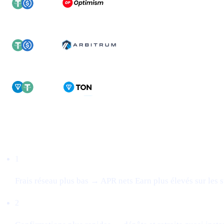
Pourquoi c’est important
1
Frais réseau plus bas → APR nets Earn plus élevés sur les st
2