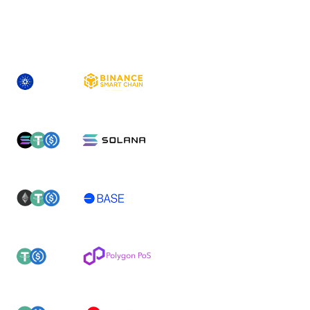
ACTIF
NOUVEAU(X) RÉSEAU(X) PRIS EN CHARGE