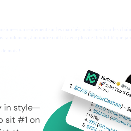
pansion—non seulement sur les marchés, mais aussi sur les cha
us rapidement, à moindre coût et avec plus de flexibilité que ja
 de mois !