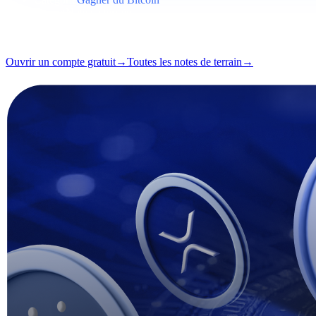
Format
Note de terrain
Lecture
6 min
Numéro
#03
Ouvrir un compte gratuit
→
Toutes les notes de terrain
→