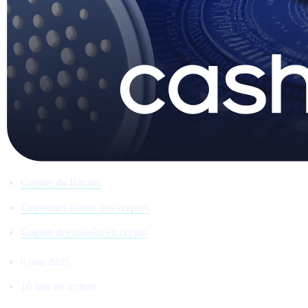
Gagner du Bitcoin
Emprunter contre vos cryptos
Gagner des intérêts en crypto
6 mai 2025
10 min de lecture