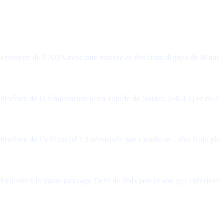
CE QUE CELA SIGNIFIE POUR VOUS
Envoyez de l’ADA avec une vitesse et des frais dignes de Binanc
Profitez de la finalisation ultra-rapide de Solana (≈0,4 s) et d
Profitez de l’efficacité L2 sécurisée par Coinbase—des frais p
Exploitez le vaste paysage DeFi de Polygon et son gas inférieu