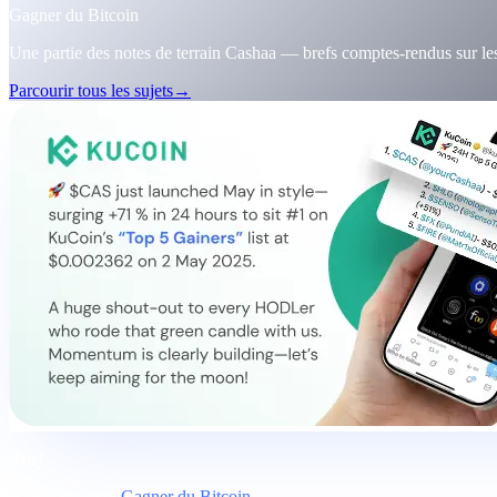
Gagner du Bitcoin
Une partie des notes de terrain Cashaa — brefs comptes-rendus sur les
Parcourir tous les sujets
→
Brief
Catégorie
Gagner du Bitcoin