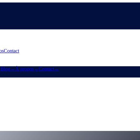
os
Contact
→
Blog
→
À propos
→
Contact
→
RUMP et Un:Block
MP entre dans les plans Earn & Borrow 6–24 mois de Cashaa.
ock