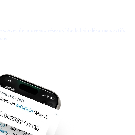
înes. Avec de nouveaux réseaux blockchain désormais actifs
mais.