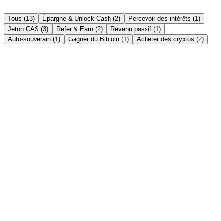
Tous (13)
Épargne & Unlock Cash (2)
Percevoir des intérêts (1)
Jeton CAS (3)
Refer & Earn (2)
Revenu passif (1)
Auto-souverain (1)
Gagner du Bitcoin (1)
Acheter des cryptos (2)
Épargne & Unlock Cash
→
Instant Crypto Loan: How to Unlock Cash From
Your Crypto in Minutes
Borrow stablecoins against your crypto in minutes — no credit
check, no selling. Here's how an instant crypto loan works, how fast
it really is, and the India tax angle.
Lire l'article →
Percevoir des intérêts
→
Crypto FD vs Bank FD in India 2026: Which Gives
Better Returns?
Bank FDs pay 6-8%; crypto fixed deposits advertise up to 21%
APY. An honest, side-by-side comparison of returns, safety, liquidity
and tax for Indian savers in 2026.