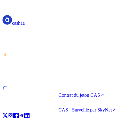
cashaa
cashaa
Prestataire de services sur actifs numériques — agréé au Costa Rica.
Épargnez, empruntez et dépensez vos cryptos depuis un seul
compte.
VASP
Entité agréée
Contrat du jeton CAS
↗
CAS · Surveillé par SkyNet
↗
Produit