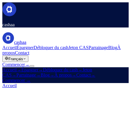
cashaa
cashaa
Accueil
Épargner
Débloquer du cash
Jeton CAS
Parrainage
Blog
À
propos
Contact
Français
Commencer
→
Accueil
→
Épargner
→
Débloquer du cash
→
Jeton
CAS
→
Parrainage
→
Blog
→
À propos
→
Contact
→
Commencer
→
Accueil
/
Blog