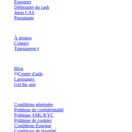
Épargner
Débloquer du cash
Jeton CAS
Parrainage
Entreprise
À propos
Contact
Transparency
Ressources
Blog
Centre d'aide
Languages
Get the app
Mentions légales
Conditions générales
Politique de confidentialité
Politique AML/KYC
Politique de cookies
Conditions Épargne
Conditions de liquidité