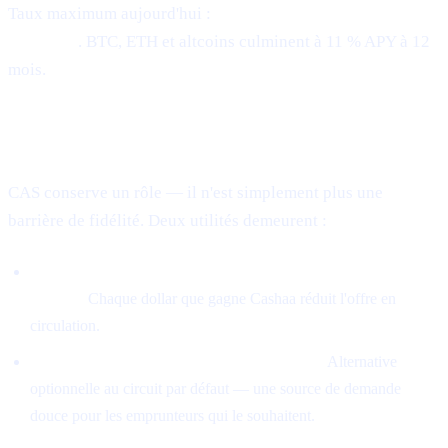
Taux maximum aujourd'hui :
21 % APY sur les stablecoins
à 30 mois
. BTC, ETH et altcoins culminent à 11 % APY à 12
mois.
La place de CAS aujourd'hui
CAS conserve un rôle — il n'est simplement plus une
barrière de fidélité. Deux utilités demeurent :
5 % des revenus achètent du CAS sur le marché libre et le
brûlent.
Chaque dollar que gagne Cashaa réduit l'offre en
circulation.
Les prêts peuvent être remboursés en CAS.
Alternative
optionnelle au circuit par défaut — une source de demande
douce pour les emprunteurs qui le souhaitent.