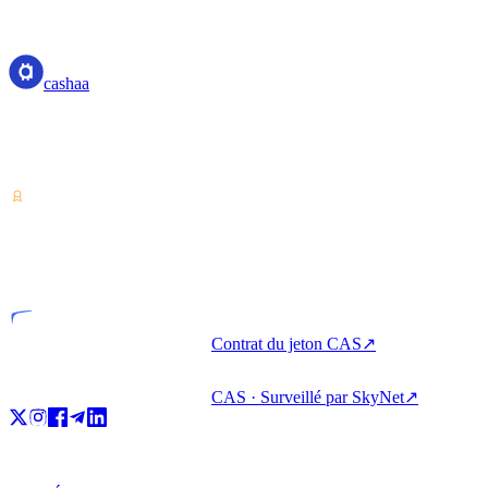
cashaa
cashaa
Prestataire de services sur actifs numériques — agréé au Costa Rica.
Épargnez, empruntez et dépensez vos cryptos depuis un seul
compte.
VASP
Entité agréée
Contrat du jeton CAS
↗
CAS · Surveillé par SkyNet
↗
Produit