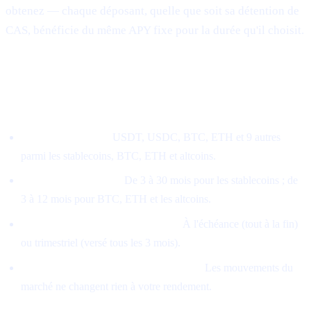
obtenez — chaque déposant, quelle que soit sa détention de
CAS, bénéficie du même APY fixe pour la durée qu'il choisit.
Comment fonctionne le nouveau
modèle
Choisissez un actif.
USDT, USDC, BTC, ETH et 9 autres
parmi les stablecoins, BTC, ETH et altcoins.
Choisissez une durée.
De 3 à 30 mois pour les stablecoins ; de
3 à 12 mois pour BTC, ETH et les altcoins.
Choisissez un mode de versement.
À l'échéance (tout à la fin)
ou trimestriel (versé tous les 3 mois).
Le taux est verrouillé à la souscription.
Les mouvements du
marché ne changent rien à votre rendement.