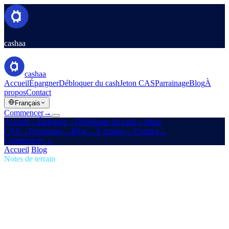
cashaa
cashaa
Accueil
Épargner
Débloquer du cash
Jeton CAS
Parrainage
Blog
À
propos
Contact
Français
Commencer
→
Accueil
→
Épargner
→
Débloquer du cash
→
Jeton
CAS
→
Parrainage
→
Blog
→
À propos
→
Contact
→
Commencer
→
Accueil
/
Blog
/
Revenu passif
Notes de terrain
Revenu passif
Numéro 06 · 2 min de lecture
La nouvelle Cashaa : pas d'obstacles, pas
de jetons, juste les meilleurs taux du CeFi
Labyrinthes de fidélité, jeux de paliers, gymnastique de verrouillage
de jetons — terminé. Mêmes taux pour tous, durée fixe, verrouillés à