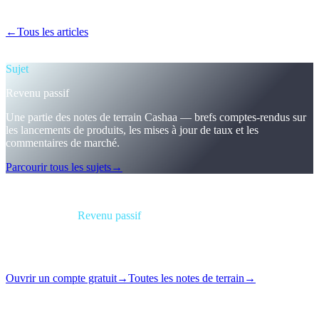
la souscription.
←
Tous les articles
/blog/
the-new-cashaa-no-hoops-no-tokens-just-
the-best-rates-in-cefi
Sujet
Revenu passif
Une partie des notes de terrain Cashaa — brefs comptes-rendus sur
les lancements de produits, les mises à jour de taux et les
commentaires de marché.
Parcourir tous les sujets
→
Brief
Catégorie
Revenu passif
Format
Note de terrain
Lecture
2 min
Numéro
#06
Ouvrir un compte gratuit
→
Toutes les notes de terrain
→
Labyrinthes de fidélité, jeux de paliers, gymnastique de