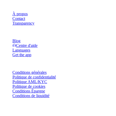
Entreprise
À propos
Contact
Transparency
Ressources
Blog
Centre d'aide
Languages
Get the app
Mentions légales
Conditions générales
Politique de confidentialité
Politique AML/KYC
Politique de cookies
Conditions Épargne
Conditions de liquidité
Tout ou partie des services du portefeuille Cashaa, certaines de leurs
fonctionnalités ou certains actifs numériques ne sont pas disponibles
dans certaines juridictions, notamment lorsque des restrictions ou