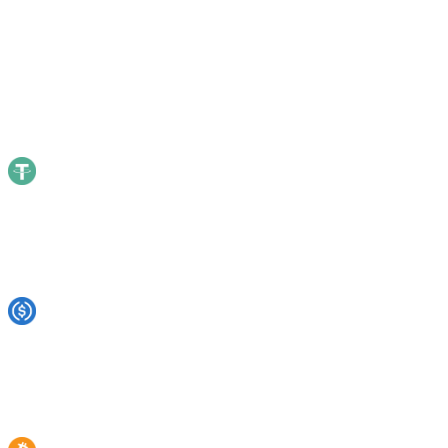
← glissez pour comparer les plateformes →
Actif
Cashaa
Nexo
YouHodler
Crypto.com
Binance
Coinbase
USDT
21
%
16%
—
—
18%
9%
USDC
21
%
8%
5.60%
9%
13%
10%