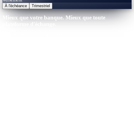
À l'échéance
Trimestriel
Mieux que votre banque. Mieux que toute
plateforme d'échange.
25,000
·
30
m
·
Vérifié July 2026
Cashaa · Meilleur taux
Gagnant
21.0
%
APY
·
Tableau de taux vérifié
Vous gagneriez
+
$
13,125
sur la durée
Binance
CeFi
Nexo
CeFi