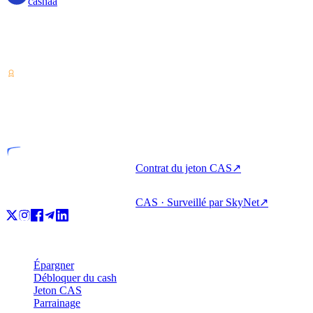
cashaa
Prestataire de services sur actifs numériques — agréé au Costa Rica.
Épargnez, empruntez et dépensez vos cryptos depuis un seul
compte.
VASP
Entité agréée
Contrat du jeton CAS
↗
CAS · Surveillé par SkyNet
↗
Produit
Épargner
Débloquer du cash
Jeton CAS
Parrainage