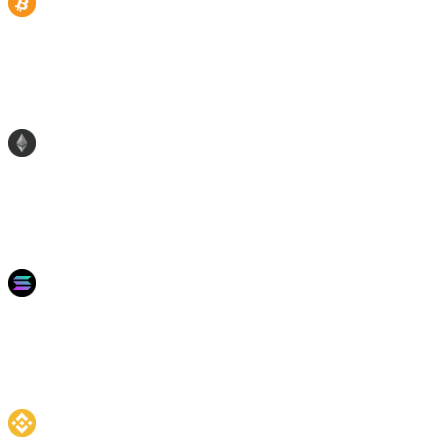
BTC
11
%
7%
—
7%
10%
6%
ETH
11
%
8%
2.72%
7.50%
10%
6.20%
SOL
11
%
—
—
—
20%
—
BNB