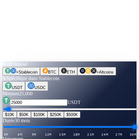
+
$13,125
↓
Faites le calcul.
Avant de bouger une pièce.
Choisissez un actif, un montant, une échéance. Les taux sont vérifiés
en direct. Passez en mode Débloquer du cash pour voir ce que vous
pouvez emprunter — sans vérification de crédit, sans vendre.
Actif déposé
+
Stablecoin
BTC
ETH
+
Altcoins
↳
Spécifique dans Stablecoin
USDT
USDC
Montant
25,000
USDT
$10K
$50K
$100K
$250K
$500K
Durée
30 mois
3M
6M
9M
12M
15M
18M
21M
24M
27M
30M
Versement