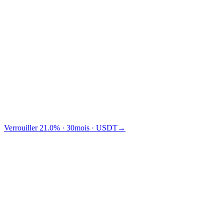
Traditional financing
TradFi
Cashaa vous fait gagner $1,875 de plus que Binance.
Verrouiller 21.0% · 30mois · USDT
→
§ Meilleurs du marché
Plus élevés que toute alternative
comparable.
Comparé à 5 plateformes concurrentes. Nous gagnons sur chaque
actif où nous sommes listés.