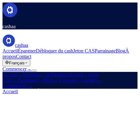
cashaa
cashaa
Accueil
Épargner
Débloquer du cash
Jeton CAS
Parrainage
Blog
À
propos
Contact
Français
Commencer
→
Accueil
→
Épargner
→
Débloquer du cash
→
Jeton
CAS
→
Parrainage
→
Blog
→
À propos
→
Contact
→
Commencer
→
Accueil
/
Produits
/
Épargner