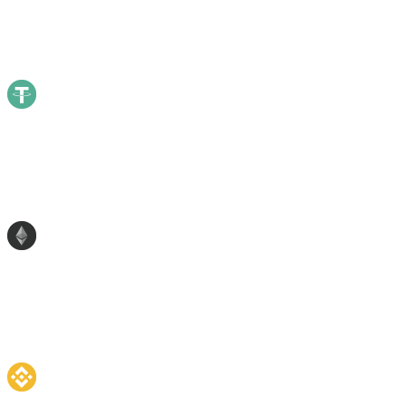
Bitcoin
55.71
%
55.71
%
USDT
Tether
10.31
%
10.31
%
ETH
Ethereum
6.56
%
6.56
%