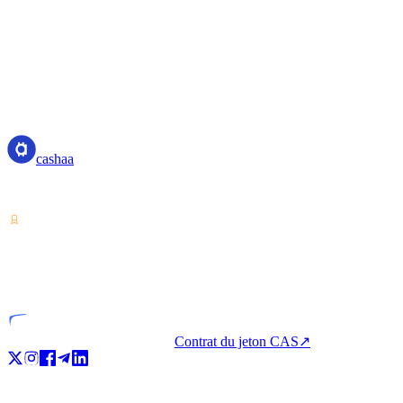
These Liquidity Terms and any associated activities or disputes
jurisdiction of the competent courts of Costa Rica.
Fully automated, over-collateralized lending
No native token holding requirements for tier benefits
Transparent APR and fee structure
cashaa
cashaa
Prestataire de services sur actifs numériques — agréé au Costa Rica.
VASP
Entité agréée
Contrat du jeton CAS
↗
Produit