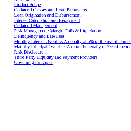
Product Scope
Collateral Classes and Loan Parameters
Loan Origination and Disbursement
Interest Calculation and Repayment
Collateral Management
Risk Management: Margin Calls & Liquidation
Delinquency and Late Fees
Monthly Interest Overdue: A penalty of 5% of the overdue inter
Maturity Principal Overdue: A monthly penalty of 5% of the tot
Risk Disclosure
Third-Party Liquidity and Payment Providers:
Governing Principles
Avis juridique
Important : Ce document juridique fait foi uniquement dans sa version 
version anglaise prévaudra.
Introduction
These Liquidity Terms constitute a legally binding agreement b
company incorporated under the laws of Costa Rica, with its registe
Code: 10901 (referred to herein as "Cashaa").