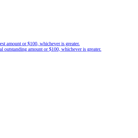
est amount or $100, whichever is greater.
al outstanding amount or $100, whichever is greater.
en anglais. Les traductions sont fournies pour des raisons de commodité
etween you and 3-102-942115, SOCIEDAD DE RESPONSABILIDAD LIMITAD
red address at Provincia San José, Cantón Santa Ana, Pozos, Forum Uno