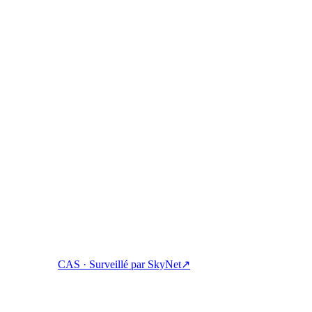
 shall be governed by and construed in accordance with the laws of the
 Épargnez, empruntez et dépensez vos cryptos depuis un seul compte.
CAS · Surveillé par SkyNet
↗