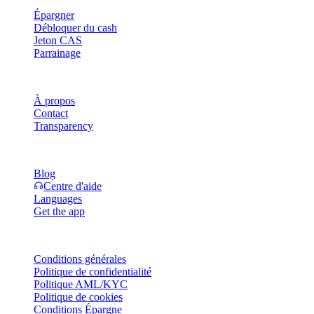
Épargner
Débloquer du cash
Jeton CAS
Parrainage
Entreprise
À propos
Contact
Transparency
Ressources
Blog
Centre d'aide
Languages
Get the app
Mentions légales
Conditions générales
Politique de confidentialité
Politique AML/KYC
Politique de cookies
Conditions Épargne