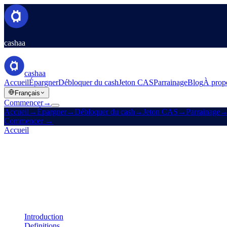
cashaa
cashaa
Accueil
Épargner
Débloquer du cash
Jeton CAS
Parrainage
Blog
À prop
Français
Commencer
→
Accueil
→
Épargner
→
Débloquer du cash
→
Jeton CAS
→
Parrainage
Commencer
→
Accueil
/
Mentions légales
/
Liquidity Terms
Sur cette page
Introduction
Definitions