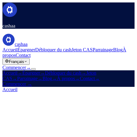
cashaa
cashaa
Accueil
Épargner
Débloquer du cash
Jeton CAS
Parrainage
Blog
À
propos
Contact
Français
Commencer
→
Accueil
→
Épargner
→
Débloquer du cash
→
Jeton
CAS
→
Parrainage
→
Blog
→
À propos
→
Contact
→
Commencer
→
Accueil
/
Mentions légales
/
Privacy Policy
Sur cette page