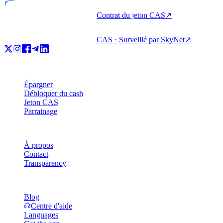
Contrat du jeton CAS
↗
CAS · Surveillé par SkyNet
↗
Produit
Épargner
Débloquer du cash
Jeton CAS
Parrainage
Entreprise
À propos
Contact
Transparency
Ressources
Blog
Centre d'aide
Languages