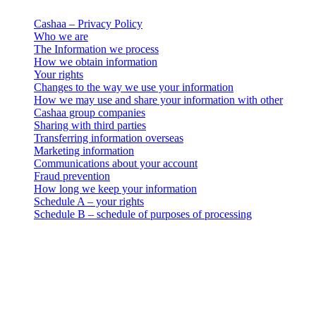
Cashaa – Privacy Policy
Who we are
The Information we process
How we obtain information
Your rights
Changes to the way we use your information
How we may use and share your information with other
Cashaa group companies
Sharing with third parties
Transferring information overseas
Marketing information
Communications about your account
Fraud prevention
How long we keep your information
Schedule A – your rights
Schedule B – schedule of purposes of processing
Avis juridique
Important : Ce document juridique fait foi uniquement dans sa
version en anglais. Les traductions sont fournies pour des raisons de
commodité. En cas de divergence entre la version anglaise et une
traduction, la version anglaise prévaudra.