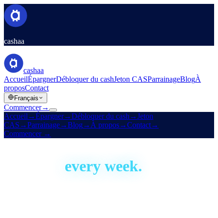
cashaa
cashaa
Accueil
Épargner
Débloquer du cash
Jeton CAS
Parrainage
Blog
À
propos
Contact
Français
Commencer
→
Accueil
→
Épargner
→
Débloquer du cash
→
Jeton
CAS
→
Parrainage
→
Blog
→
À propos
→
Contact
→
Commencer
→
Built in the open
We ship,
every week.
Cashaa has been building since 2016. This is our development
activity, live — real proof the platform is actively shipped and
improved. Aggregate figures only; no code or personal data.