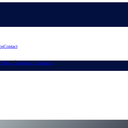
os
Contact
→
Blog
→
À propos
→
Contact
→
 la refonte de Cashaa pour Earn & Borrow
archés, plus un aperçu de la refonte de l'app Cashaa.
ign-for-earn-crypto-and-borrow-money-on-crypto