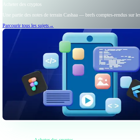
Acheter des cryptos
Une partie des notes de terrain Cashaa — brefs comptes-rendus sur les
Parcourir tous les sujets
→
Brief
Catégorie
Acheter des cryptos