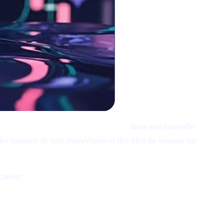
P), Solana (SOL) et Cardano (ADA)
dans une nouvelle
"U.S.
des hausses de prix immédiates et des pics de volume sur
cation :