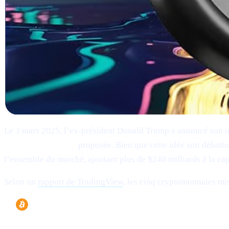
Le 3 mars 2025, l’ex-président Donald Trump a annoncé son i
Strategic Reserve"
proposée. Bien que cette idée soit débatt
l’ensemble du marché, ajoutant plus de $240 milliards à la cap
Selon un
rapport de TradingView
, les cinq cryptomonnaies mis