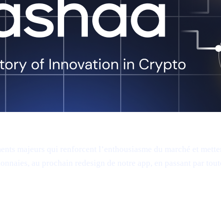
ents majeurs qui renforcent l’enthousiasme du marché et mette
onnaies, au prochain redesign de notre app, en passant par tou
. Strategic Reserve" et l’envolée d’XRP