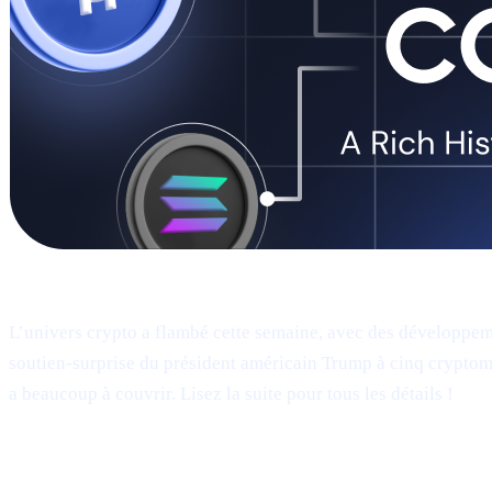
Bienvenue dans Cashaa Pulse – Numéro #9 !
L’univers crypto a flambé cette semaine, avec des développem
soutien-surprise du président américain Trump à cinq cryptom
a beaucoup à couvrir. Lisez la suite pour tous les détails !
Le post Truth Social de Trump : la "U.S