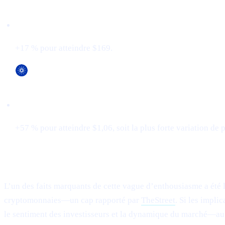
Solana (SOL)
+17 % pour atteindre $169.
Cardano (ADA)
+57 % pour atteindre $1,06, soit la plus forte variation de p
XRP dépasse Tether et prend la 3ᵉ place
L’un des faits marquants de cette vague d’enthousiasme a été 
cryptomonnaies—un cap rapporté par
TheStreet
. Si les impli
le sentiment des investisseurs et la dynamique du marché—au