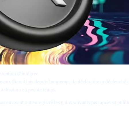
ntention d’intégrer
Bitcoin (BTC), Ethereum (ETH), XRP (XR
ue aux États-Unis depuis longtemps, la déclaration a déclenché 
italisation en peu de temps.
es en avant ont enregistré les gains suivants peu après sa publi