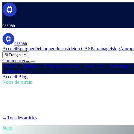
cashaa
cashaa
Accueil
Épargner
Débloquer du cash
Jeton CAS
Parrainage
Blog
À prop
Français
Commencer
→
Accueil
→
Épargner
→
Débloquer du cash
→
Jeton CAS
→
Parrainage
Commencer
→
Accueil
/
Blog
/
Acheter des cryptos
Notes de terrain
Acheter des cryptos
Numéro 02 · 5 min de lecture
La réserve crypto américaine de Trump et
Comment la nouvelle réserve crypto américaine de Trump secoue les m
←
Tous les articles
/blog/
trumps-u-s-crypto-reserve-and-cashaas-redes
Sujet