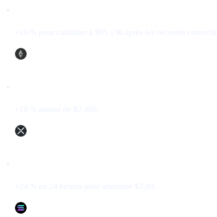
Bitcoin (BTC)
+20 % pour culminer à $95 136 après les récentes correctio
Ethereum (ETH)
+10 % autour de $2 400.
XRP (XRP)
+24 % en 24 heures pour atteindre $2,80.