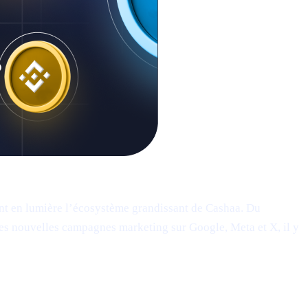
nt en lumière l’écosystème grandissant de Cashaa. Du
tes nouvelles campagnes marketing sur Google, Meta et X, il y