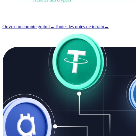
Format
Note de terrain
Lecture
5 min
Numéro
#02
Ouvrir un compte gratuit
→
Toutes les notes de terrain
→