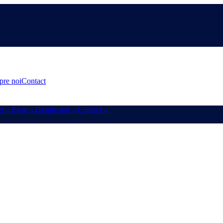
pre noi
Contact
i
→
Blog
→
Despre noi
→
Contact
→