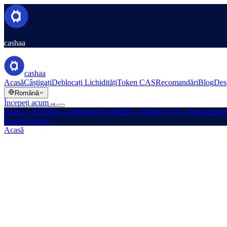
cashaa
cashaa
Acasă
Câștigați
Deblocați Lichidități
Token CAS
Recomandări
Blog
Des
Română
Începeți acum
→
Acasă
→
Câștigați
→
Deblocați Lichidități
→
Token CAS
→
Recomandăr
Începeți acum
→
Acasă
/
Cariere