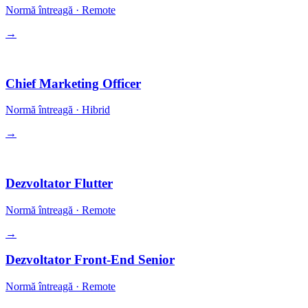
Normă întreagă
·
Remote
→
Conducere
Chief Marketing Officer
Normă întreagă
·
Hibrid
→
Inginerie
Dezvoltator Flutter
Normă întreagă
·
Remote
→
Dezvoltator Front-End Senior
Normă întreagă
·
Remote