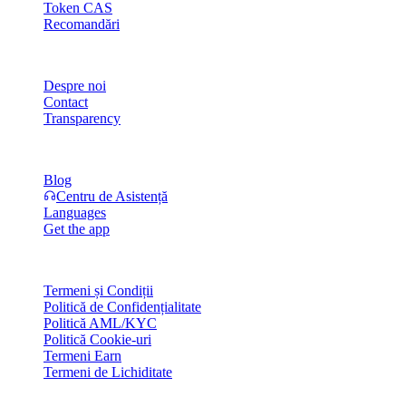
Token CAS
Recomandări
Companie
Despre noi
Contact
Transparency
Resurse
Blog
Centru de Asistență
Languages
Get the app
Legal
Termeni și Condiții
Politică de Confidențialitate
Politică AML/KYC
Politică Cookie-uri
Termeni Earn
Termeni de Lichiditate
Toate sau o parte din serviciile wallet-ului Cashaa, unele dintre funcțio