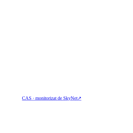
știgați, împrumutați și cheltuiți cripto cu un singur cont.
CAS · monitorizat de SkyNet
↗