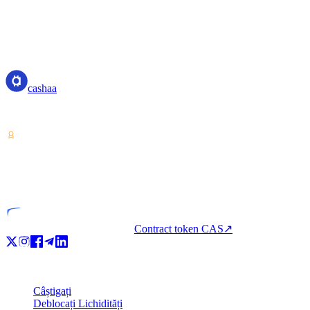
cashaa
cashaa
Furnizor de servicii pentru cripto-active — licențiat din Costa Rica. Câ
VASP
Entitate licențiată
Contract token CAS
↗
Produs
Câștigați
Deblocați Lichidități